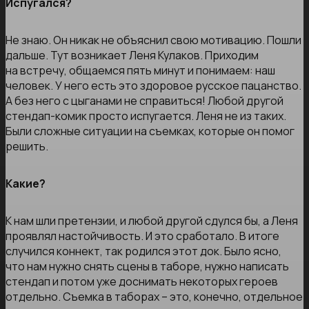
Испугался?
Не знаю. Он никак не объяснил свою мотивацию. Пошли
дальше. Тут возникает Леня Кулаков. Приходим
на встречу, общаемся пять минут и понимаем: наш
человек. У него есть это здоровое русское пацанство.
А без него с цыганами не справиться! Любой другой
стендап-комик просто испугается. Леня не из таких.
Были сложные ситуации на съемках, которые он помог
решить.
Какие?
К нам шли претензии, и любой другой сдулся бы, а Леня
проявлял настойчивость. И это сработало. В итоге
случился коннект, так родился этот док. Было ясно,
что нам нужно снять сцены в таборе, нужно написать
стендап и потом уже доснимать некоторых героев
отдельно. Съемка в таборах – это, конечно, отдельное