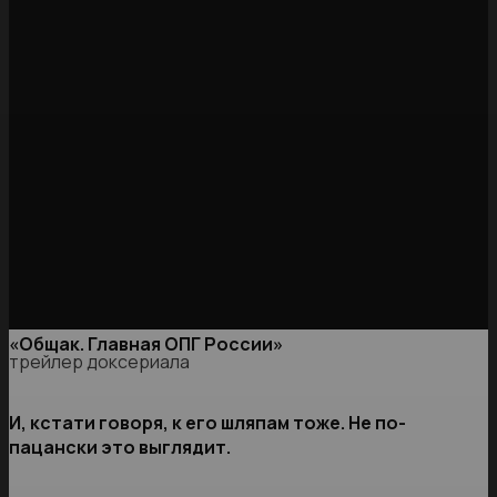
«Общак. Главная ОПГ России»
трейлер доксериала
И, кстати говоря, к его шляпам тоже. Не по-
пацански это выглядит.