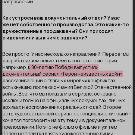
направлении.
Как устроен ваш документальный отдел? У вас
же нет собственного производства. Это какие-то
дружественные продакшены? Они приходят
с идеями или вы к ним с задачами?
Все просто. У нас несколько направлений. Первое: мы
разрабатываем некие темы в контексте истории.
Например,
к 80-летию Победы выпустили
документальный сериал «Герои неизвестных войн»
,
рассказывающий о главных мировых конфликтах,
вспыхнувших после окончания Великой Отечественной
войны. Все, что мы показали в сериале, основано
исключительно на официальных документах, личных
архивах и воспоминаниях реальных людей. Второе:
есть художественный сериал, потенциально хитовый –
хочется поговорить на эту тему и в документальном
преломлении. Но это не фильм о фильме и уж тем
более не попытка взять художественные линии