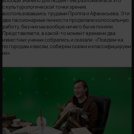
вообще значило для людей? Мы разложили все это
с культурологической точки зрения,
воспользовавшись трудами Проппа и Афанасьева. Эти
две пассионарные личности проделали колоссальную
работу, без них мы вообще ничего бы не поняли.
Представляете, в какой-то момент времени два
известных ученых собрались и сказали: «Поедем-ка
по городам и весям, соберем сказки и классифицируем
их».