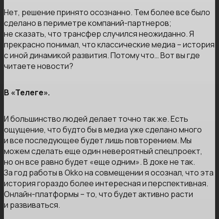
Нет, решение принято осознанно. Тем более все было
сделано в периметре компаний-партнеров;
не сказать, что трансфер случился неожиданно. Я
прекрасно понимал, что классические медиа – история
с иной динамикой развития. Потому что… Вот вы где
читаете новости?
В «Телеге».
И большинство людей делает точно так же. Есть
ощущение, что будто бы в медиа уже сделано много
и все последующее будет лишь повторением. Мы
можем сделать еще один невероятный спецпроект,
но он все равно будет «еще одним». В доке не так.
За год работы в Okko на совмещении я осознал, что эта
история гораздо более интересная и перспективная.
Онлайн-платформы – то, что будет активно расти
и развиваться.