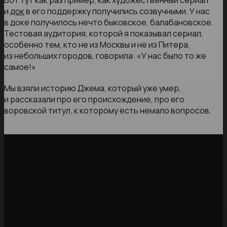
Вот тут как раз пример, как художественный сериал
и
док
в его поддержку получились созвучными. У нас
в доке получилось нечто быковское, балабановское.
Тестовая аудитория, которой я показывал сериал,
особенно тем, кто не из Москвы и не из Питера,
из небольших городов, говорила: «У нас было то же
самое!»
Мы взяли историю Джема, который уже умер,
и рассказали про его происхождение, про его
воровской титул, к которому есть немало вопросов.