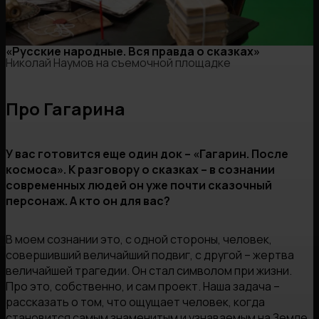
«Русские народные. Вся правда о сказках»
Николай Наумов на съемочной площадке
Про Гагарина
У вас готовится еще один док – «Гагарин. После
космоса». К разговору о сказках – в сознании
современных людей он уже почти сказочный
персонаж. А кто он для вас?
В моем сознании это, с одной стороны, человек,
совершивший величайший подвиг, с другой – жертва
величайшей трагедии. Он стал символом при жизни.
Про это, собственно, и сам проект. Наша задача –
рассказать о том, что ощущает человек, когда
становится самым знаменитым и узнаваемым на Земле.