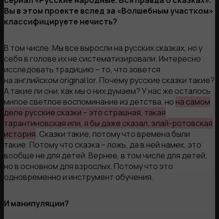
Вы в этом проекте вслед за «Волшебным участком»
классифицируете нечисть?
В том числе. Мы все выросли на русских сказках, но у
себя в голове их не систематизировали. Интересно
исследовать традицию – то, что зовется
на английском original lor. Почему русские сказки такие?
А такие ли они, как мы о них думаем? У нас же осталось
милое светлое воспоминание из детства, но
на самом
деле русские сказки – это страшная, такая
тарантиновская или, я бы даже сказал, элай-ротовская
история
. Сказки такие, потому что времена были
такие. Потому что сказка – ложь, да в ней намек, это
вообще не для детей. Вернее, в том числе для детей,
но в основном для взрослых. Потому что это
одновременно и инструмент обучения.
И манипуляции?