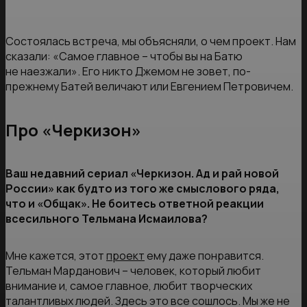
Состоялась встреча, мы объясняли, о чем проект. Нам
сказали: «Самое главное – чтобы вы на Батю
не наезжали». Его никто Джемом не зовет, по-
прежнему Батей величают или Евгением Петровичем.
Про «Черкизон»
Ваш недавний сериал «Черкизон. Ад и рай новой
России» как будто из того же смыслового ряда,
что и «Общак». Не боитесь ответной реакции
всесильного Тельмана Исмаилова?
Мне кажется, этот
проект
ему даже понравится.
Тельман Марданович – человек, который любит
внимание и, самое главное, любит творческих
талантливых людей. Здесь это все сошлось. Мы же не