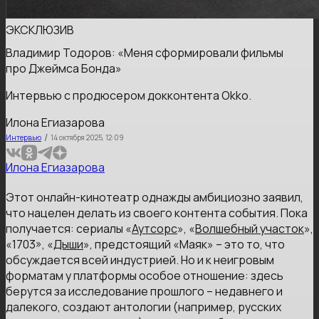
ЭКСКЛЮЗИВ
Владимир Тодоров: «Меня сформировали фильмы
про Джеймса Бонда»
Интервью с продюсером докконтента Okko.
Илона Егиазарова
/
Интервью
14 октября 2025, 12:09
Илона Егиазарова
Этот онлайн-кинотеатр однажды амбициозно заявил,
что нацелен делать из своего контента события. Пока
получается: сериалы «
Аутсорс
», «
Волшебный участок
»,
«1703», «
Дыши
», предстоящий «Маяк» – это то, что
обсуждается всей индустрией. Но и к неигровым
форматам у платформы особое отношение: здесь
берутся за исследование прошлого – недавнего и
далекого, создают антологии (например, русских