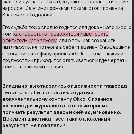
сказок и русского секса), изучают особенности целых
народов… За этими громкими доками стоит команда
Владимира Тодорова.
Его судьба тоже вполне годится для дока – например, о
том,
как перестать тревожиться и выстроить
офигительную карьеру
. Или о том, как сохранить
пытливость, не потеряв в себе «пацана». О вышедших и
готовящихся к эфиру проектах Okko, о том, с какими
трудностями приходится сталкиваться и где черпать
темы, – в нашем интервью.
Владимир, вы отказались от должности главреда
Lenta.ru, чтобы полностью отдаться
документальному контенту Okko. Странное
решение для журналиста, который привык
получать результат здесь и сейчас, мгновенно.
Документалистика – все-таки отложенный
результат. Не пожалели?