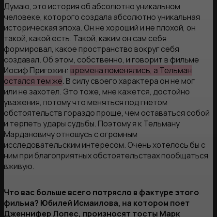
Думаю, это история об абсолютно уникальном
человеке, которого создала абсолютно уникальная
историческая эпоха. Он не хороший и не плохой, он
такой, какой есть. Такой, каким он сам себя
формировал, какое пространство вокруг себя
создавал. Об этом, собственно, и говорит в фильме
Иосиф Пригожин:
времена поменялись, а Тельман
остался тем же
. В силу своего характера он не мог
или не захотел. Это тоже, мне кажется, достойно
уважения, потому что меняться под гнетом
обстоятельств гораздо проще, чем оставаться собой
и терпеть удары судьбы. Поэтому я к Тельману
Мардановичу отношусь с огромным
исследовательским интересом. Очень хотелось бы с
ним при благоприятных обстоятельствах пообщаться
вживую.
Что вас больше всего потрясло в фактуре этого
фильма? Юбилей Исмаилова, на котором поет
Дженнифер Лопес, произносят тосты Марк