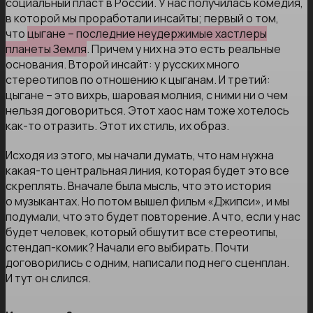
социальный пласт в России. У нас получилась комедия,
в которой мы проработали инсайты; первый о том,
что
цыгане – последние неудержимые хастлеры
планеты Земля
. Причем у них на это есть реальные
основания. Второй инсайт: у русских много
стереотипов по отношению к цыганам. И третий:
цыгане – это вихрь, шаровая молния, с ними ни о чем
нельзя договориться. Этот хаос нам тоже хотелось
как-то отразить. Этот их стиль, их образ.
Исходя из этого, мы начали думать, что нам нужна
какая-то центральная линия, которая будет это все
скреплять. Вначале была мысль, что это история
о музыкантах. Но потом вышел фильм «Джипси», и мы
подумали, что это будет повторение. А что, если у нас
будет человек, который обшутит все стереотипы,
стендап-комик? Начали его выбирать. Почти
договорились с одним, написали под него сценплан.
И тут он слился.