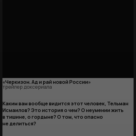
«Черкизон. Ад и рай новой России»
трейлер доксериала
Каким вам вообще видится этот человек, Тельман
Исмаилов? Это история о чем? О неумении жить
в тишине, о гордыне? О том, что опасно
не делиться?