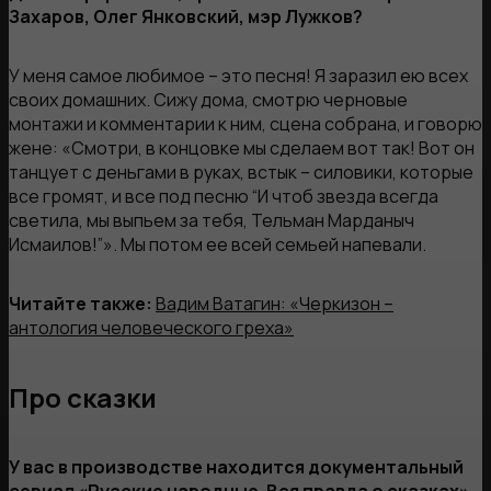
Захаров, Олег Янковский, мэр Лужков?
У меня самое любимое – это песня! Я заразил ею всех
своих домашних. Сижу дома, смотрю черновые
монтажи и комментарии к ним, сцена собрана, и говорю
жене: «Смотри, в концовке мы сделаем вот так! Вот он
танцует с деньгами в руках, встык – силовики, которые
все громят, и все под песню “И чтоб звезда всегда
светила, мы выпьем за тебя, Тельман Марданыч
Исмаилов!”». Мы потом ее всей семьей напевали.
Читайте также:
Вадим Ватагин: «Черкизон –
антология человеческого греха»
Про сказки
У вас в производстве находится документальный
сериал «Русские народные. Вся правда о сказках».