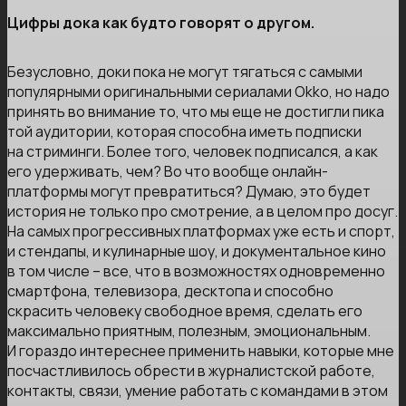
Цифры дока как будто говорят о другом.
Безусловно, доки пока не могут тягаться с самыми
популярными оригинальными сериалами Okko, но надо
принять во внимание то, что мы еще не достигли пика
той аудитории, которая способна иметь подписки
на стриминги. Более того, человек подписался, а как
его удерживать, чем? Во что вообще онлайн-
платформы могут превратиться? Думаю, это будет
история не только про смотрение, а в целом про досуг.
На самых прогрессивных платформах уже есть и спорт,
и стендапы, и кулинарные шоу, и документальное кино
в том числе – все, что в возможностях одновременно
смартфона, телевизора, десктопа и способно
скрасить человеку свободное время, сделать его
максимально приятным, полезным, эмоциональным.
И гораздо интереснее применить навыки, которые мне
посчастливилось обрести в журналистской работе,
контакты, связи, умение работать с командами в этом