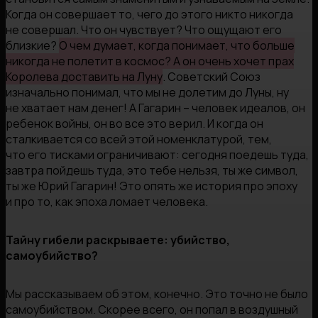
Когда он совершает то, чего до этого никто никогда
не совершал. Что он чувствует? Что ощущают его
близкие?
О чем думает, когда понимает, что больше
никогда не полетит в космос? А он очень хочет прах
Королева доставить на Луну
. Советский Союз
изначально понимал, что мы не долетим до Луны, ну
не хватает нам денег! А Гагарин – человек идеалов, он
ребенок войны, он во все это верил. И когда он
сталкивается со всей этой номенклатурой, тем,
что его тисками ограничивают: сегодня поедешь туда,
завтра пойдешь туда, это тебе нельзя, ты же символ,
ты же Юрий Гагарин! Это опять же история про эпоху
и про то, как эпоха ломает человека.
Тайну гибели раскрываете: убийство,
самоубийство?
Мы рассказываем об этом, конечно. Это точно не было
самоубийством. Скорее всего, он попал в воздушный