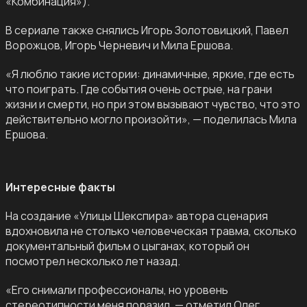
«Комбинация»).
В сериале также снялись Игорь Золотовицкий, Павел
Ворожцов, Игорь Черневич и Мила Ершова.
«Я люблю такие истории: динамичные, яркие, где есть
что поиграть. Где события очень острые, на грани
жизни и смерти, но при этом вызывают чувство, что это
действительно могло произойти», — поделилась Мила
Ершова.
Интересные факты
На создание «Улицы Шекспира» автора сценария
вдохновила не столько человеческая травма, сколько
документальный фильм о цыганах, который он
посмотрел несколько лет назад.
«Его снимали профессионалы, но уровень
стереотипности меня поразил, — отметил Олег