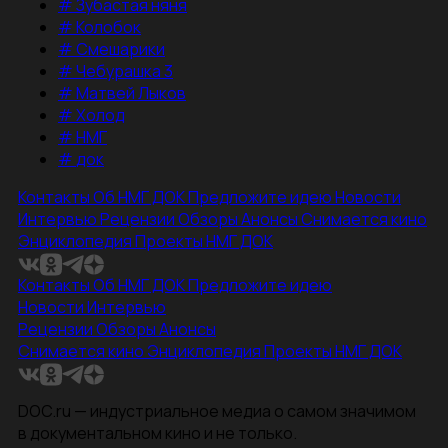
#
Зубастая няня
#
Колобок
#
Смешарики
#
Чебурашка 3
#
Матвей Лыков
#
Холод
#
НМГ
#
док
Контакты
Об НМГ ДОК
Предложите идею
Новости
Интервью
Рецензии
Обзоры
Анонсы
Снимается кино
Энциклопедия
Проекты НМГ ДОК
Контакты
Об НМГ ДОК
Предложите идею
Новости
Интервью
Рецензии
Обзоры
Анонсы
Снимается кино
Энциклопедия
Проекты НМГ ДОК
DOC.ru — индустриальное медиа о самом значимом
в документальном кино и не только.