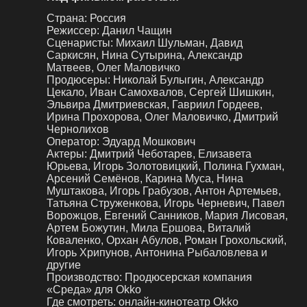
Страна:
Россия
Режиссер:
Данил Чащин
Сценаристы:
Михаил Шульман, Давид
Саркисян, Нина Сутырина, Александр
Матвеев, Олег Маловичко
Продюсеры:
Николай Булыгин, Александр
Цекало, Иван Самохвалов, Сергей Шишкин,
Эльвира Дмитриевская, Гавриил Гордеев,
Ирина Прохорова, Олег Маловичко, Дмитрий
Чернолихов
Оператор:
Эдуард Мошкович
Актеры:
Дмитрий Чеботарев, Елизавета
Юрьева, Игорь Золотовицкий, Полина Гухман,
Арсений Семёнов, Карина Муса, Нина
Муштакова, Игорь Грабузов, Антон Артемьев,
Татьяна Струженкова, Игорь Черневич, Павел
Ворожцов, Евгений Санников, Мария Лисовая,
Артем Божутин, Мила Ершова, Виталий
Коваленко, Орхан Абулов, Роман Грохольский,
Игорь Хрипунов, Антонина Рыбаловлева и
другие
Производство:
Продюсерская компания
«Среда» для Okko
Где смотреть:
онлайн-кинотеатр Okko