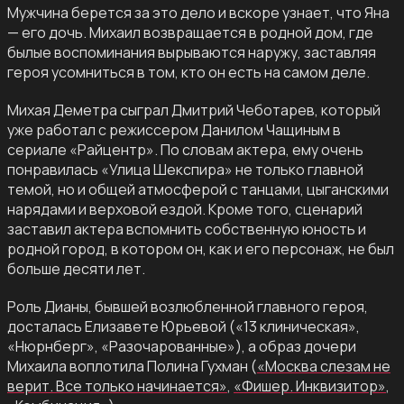
Мужчина берется за это дело и вскоре узнает, что Яна
— его дочь. Михаил возвращается в родной дом, где
былые воспоминания вырываются наружу, заставляя
героя усомниться в том, кто он есть на самом деле.
Михая Деметра сыграл Дмитрий Чеботарев, который
уже работал с режиссером Данилом Чащиным в
сериале «Райцентр». По словам актера, ему очень
понравилась «Улица Шекспира» не только главной
темой, но и общей атмосферой с танцами, цыганскими
нарядами и верховой ездой. Кроме того, сценарий
заставил актера вспомнить собственную юность и
родной город, в котором он, как и его персонаж, не был
больше десяти лет.
Роль Дианы, бывшей возлюбленной главного героя,
досталась Елизавете Юрьевой («13 клиническая»,
«Нюрнберг», «Разочарованные»), а образ дочери
Михаила воплотила Полина Гухман (
«Москва слезам не
верит. Все только начинается»
,
«Фишер. Инквизитор»
,