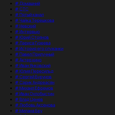
#
Домашний
#
СТС
#
Пятый канал
#
Чайка Терешкова
#
Невский
#
Интервью
#
Юрий Стоянов
#
Лариса Гузеева
#
История его служанки
#
Павел Прилучный
#
Актер кино
#
Иван Янковский
#
Юлия Пересильд
#
Сергей Бурунов
#
Сарик Андреасян
#
Михаил Ефремов
#
Иван Охлобыстин
#
Влад Ценев
#
Любовь Аксенова
#
Милана Бру