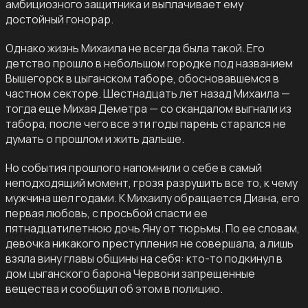
амбициозного защитника и выплачивает ему
достойный гонорар.
Однако жизнь Михаила не всегда была такой. Его
детство прошло в небольшом городке под названием
Вышегорск в цыганском таборе, обосновавшемся в
частном секторе. Шестнадцать лет назад Михаила —
тогда еще Михая Деметра — со скандалом выгнали из
табора, после чего все эти годы парень старался не
думать о прошлом и жить дальше.
Но события прошлого напомнили о себе в самый
неподходящий момент, грозя разрушить все то, к чему
мужчина шел годами. К Михаилу обращается Диана, его
первая любовь, с просьбой спасти ее
пятнадцатилетнюю дочь Яну от тюрьмы. По ее словам,
девочка никакого преступления не совершала, а лишь
взяла вину главы общины на себя: кто-то подкинул в
дом цыганского барона Червони запрещенные
вещества и сообщил об этом в полицию.