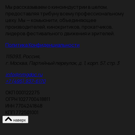
Мы рассказываем о киноиндустрии в целом,
предоставляя трибуну всему профессиональному
цеху. Мы — комьюнити, объединяющее
производителей, кинокритиков, прокатчиков,
лидеров фестивального движения и зрителей.
Политика Конфиденциальности
115093, Россия,
г. Москва, Партийный переулок, д. 1, корп. 57, стр. 3
info@nmgdoc.ru
+7 (495) 937-6170
ОКП 000122275
ОГРН 1027700418811
ИНН 7704241848
КПП 772501001
наверх