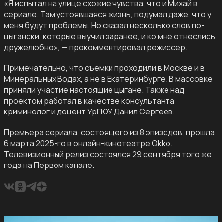
«Я испытал на улице схожие чувства, что и Михай в
сериале. Там устоявшаяся жизнь, подумал даже, что у
меня будут проблемы. Но сказал несколько слов по-
цыгански, которые выучил заранее, и ко мне отнеслись
дружелюбно», — прокомментировал режиссер.
Примечательно, что съемки проходили в Москве и в
Минеральных Водах, а не в Екатеринбурге. В массовке
приняли участие настоящие цыгане. Также над
проектом работал в качестве консультанта
криминолог и доцент УрГЮУ Данил Сергеев.
Премьера
сериала, состоящего из 8 эпизодов, прошла
6 марта 2025-го в онлайн-кинотеатре Okko.
Телевизионный релиз
состоялся 29 сентября того же
года на Первом канале.