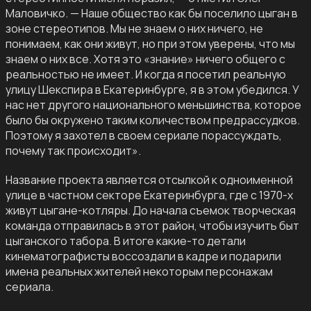
Маловичко. — Наше общество как бы поселило цыган в
зоне стереотипов. Мы не знаем о них ничего, не
понимаем, как они живут, но при этом уверены, что мы
знаем о них все. Хотя это «знание» ничего общего с
реальностью не имеет. И когда я посетил реальную
улицу Шекспира в Екатеринбурге, я в этом убедился. У
нас нет другого национального меньшинства, которое
было бы окружено таким количеством предрассудков.
Поэтому я захотел в своем сериале порассуждать,
почему так происходит».
Название проекта является отсылкой к одноименной
улице в частном секторе Екатеринбурга, где с 1970-х
живут цыгане-котляры. До начала съемок творческая
команда отправилась в этот район, чтобы изучить быт
цыганского табора. В итоге какие-то детали
кинематографисты воссоздали в кадре и подарили
имена реальных жителей некоторым персонажам
сериала.