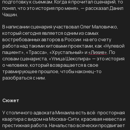
подготовку к съемкам. Когда я прочитал сценарий, то
понял, что это история про меня», — рассказал Данил
Чащин.
В написании сценария участвовал Олег Маловичко,
который сегодня является одним из самых
востребованных авторов в России: на его счету
работа над такими хитовыми проектами, как «Нулевой
пациент», «Трасса», «Хрустальный» и
«Лихие»
. По
словам сценариста, «Улица Шекспира» — это история
о человеке, который возвращается в свое
травмирующее прошлое, чтобы наконец-то
разобраться с ним.
Сюжет
У столичного адвоката Михаила есть всё: просторная
квартира с видом на Москва-Сити, красивая невеста и
престижная работа. Начальство всячески продвигает