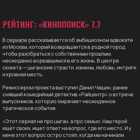
РЕЙТИНГ: «КИНОПОИСК» 7.7
В
сериале
рассказывается об амбициозном адвокате
из Москвы, который возвращается в родной город,
чтобы разобраться с собственным прошлым,
неожиданно ворвавшимся в его жизнь. В центре
сюжета — цыганские страсти, измены, любовь, интриги
и кровная месть.
Режиссером проекта выступил Данил Чащин, ранее
снявший комедийный детектив «Райцентр» о встрече
выпускников, которую омрачает неожиданное
трагическое событие.
«Этот сериал не про цыган, а про семью. Наш герой
ищет своих, ищет ответ на вопрос, где его место. И у
меня этот вопрос остро стоял, когда мы начинали