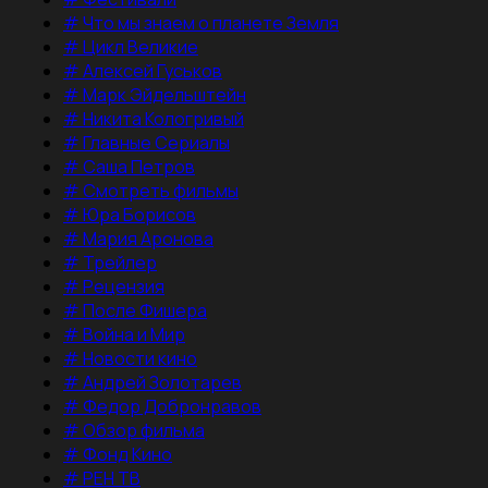
#
Что мы знаем о планете Земля
#
Цикл Великие
#
Алексей Гуськов
#
Марк Эйдельштейн
#
Никита Кологривый
#
Главные Сериалы
#
Саша Петров
#
Смотреть фильмы
#
Юра Борисов
#
Мария Аронова
#
Трейлер
#
Рецензия
#
После Фишера
#
Война и Мир
#
Новости кино
#
Андрей Золотарев
#
Федор Добронравов
#
Обзор фильма
#
Фонд Кино
#
РЕН ТВ