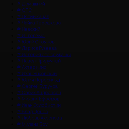
#
Домашний
#
СТС
#
Пятый канал
#
Чайка Терешкова
#
Невский
#
Интервью
#
Юрий Стоянов
#
Лариса Гузеева
#
История его служанки
#
Павел Прилучный
#
Актер кино
#
Иван Янковский
#
Юлия Пересильд
#
Сергей Бурунов
#
Сарик Андреасян
#
Михаил Ефремов
#
Иван Охлобыстин
#
Влад Ценев
#
Любовь Аксенова
#
Милана Бру