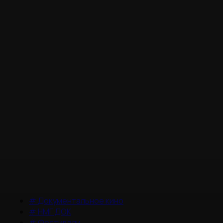
#
Документальное кино
#
НМГ ДОК
#
Фестивали