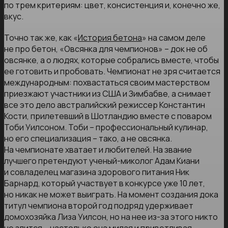
по трем критериям: цвет, консистенция и, конечно же,
вкус.
Точно так же, как «
История бетона
» на самом деле
не про бетон, «Овсянка для чемпионов» – док не об
овсянке, а о людях, которые собрались вместе, чтобы
ее готовить и пробовать. Чемпионат не зря считается
международным: похвастаться своим мастерством
приезжают участники из США и Зимбабве, а снимает
все это дело австралийский режиссер Константин
Кости, прилетевший в Шотландию вместе с поваром
Тоби Уилсоном. Тоби – профессиональный кулинар,
но его специализация – тако, а не овсянка.
На чемпионате хватает и любителей. На звание
лучшего претендуют ученый-миколог Адам Киани
и совладелец магазина здорового питания Ник
Барнард, который участвует в конкурсе уже 10 лет,
но никак не может выиграть. На момент создания дока
титул чемпиона второй год подряд удерживает
домохозяйка Лиза Уилсон, но на нее из-за этого никто