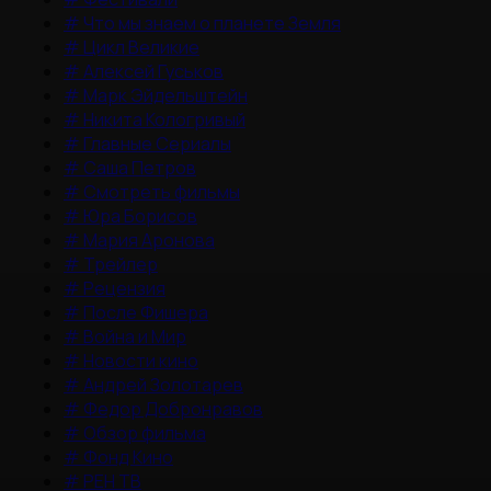
#
Что мы знаем о планете Земля
#
Цикл Великие
#
Алексей Гуськов
#
Марк Эйдельштейн
#
Никита Кологривый
#
Главные Сериалы
#
Саша Петров
#
Смотреть фильмы
#
Юра Борисов
#
Мария Аронова
#
Трейлер
#
Рецензия
#
После Фишера
#
Война и Мир
#
Новости кино
#
Андрей Золотарев
#
Федор Добронравов
#
Обзор фильма
#
Фонд Кино
#
РЕН ТВ