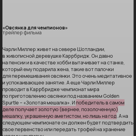
«Овсянка для чемпионов»
трейлер фильма
Чарли Миллер живет на севере Шотландии,
в живописной деревушке Каррбридж. Он давно
на пенсии и в качестве хобби вытачивает на станке,
который ему подарила жена, такие вот палочки
для перемешивания овсянки. Это очень медитативное
и успокаивающее занятие. А еще Чарли Миллер
проводит в Каррбридже чемпионат мира
по приготовлению овсянки под названием Golden
Spurtle – «Золотая мешалка». И
победитель в самом
деле получает золотую (вернее, позолоченную)
мешалку, украшенную аметистом, но лишь на год
. А на
следующем чемпионате он должен будет подтвердить
свое первенство или передать трофей на хранение