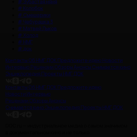
#
Зубастая няня
#
Колобок
#
Смешарики
#
Чебурашка 3
#
Матвей Лыков
#
Холод
#
НМГ
#
док
Контакты
Об НМГ ДОК
Предложите идею
Новости
Интервью
Рецензии
Обзоры
Анонсы
Снимается кино
Энциклопедия
Проекты НМГ ДОК
Контакты
Об НМГ ДОК
Предложите идею
Новости
Интервью
Рецензии
Обзоры
Анонсы
Снимается кино
Энциклопедия
Проекты НМГ ДОК
DOC.ru — индустриальное медиа о самом значимом
в документальном кино и не только.