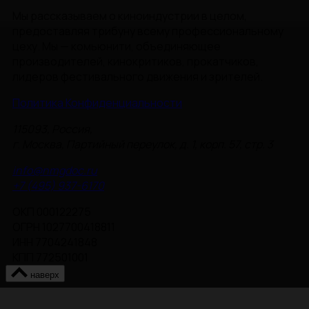
Мы рассказываем о киноиндустрии в целом,
предоставляя трибуну всему профессиональному
цеху. Мы — комьюнити, объединяющее
производителей, кинокритиков, прокатчиков,
лидеров фестивального движения и зрителей.
Политика Конфиденциальности
115093, Россия,
г. Москва, Партийный переулок, д. 1, корп. 57, стр. 3
info@nmgdoc.ru
+7 (495) 937-6170
ОКП 000122275
ОГРН 1027700418811
ИНН 7704241848
КПП 772501001
наверх