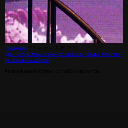
Рецензии
/
06 августа 2026, 19:37
Док «Случилась жизнь» по мюзиклу «Вальс-бостон»
показали в Выборге
Раскрываем подробности обоих проектов.