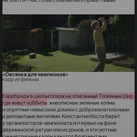
не злится – настолько она милая и приветливая
«Овсянка для чемпионов»
кадр из фильма
Каррбридж в целом похож на описанный Толкиным Шир,
где живут хоббиты
: живописные зеленые холмы
и опрятные невысокие домики с доброжелательными
и деловитыми жителями. Константин Кости берет
у организаторов чемпионата интервью на фоне
деревенской ратуши или их домов, и эти уютные
симметричные кадры кажутся фрагментами