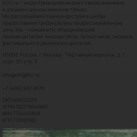
DOC.ru — индустриальное медиа о самом значимом
в документальном кино и не только.
Мы рассказываем о киноиндустрии в целом,
предоставляя трибуну всему профессиональному
цеху. Мы — комьюнити, объединяющее
производителей, кинокритиков, прокатчиков, лидеров
фестивального движения и зрителей.
115093, Россия, г. Москва, Партийный переулок, д. 1,
корп. 57, стр. 3
info@nmgdoc.ru
+7 (495) 937-6170
ОКП 000122275
ОГРН 1027700418811
ИНН 7704241848
КПП 772501001