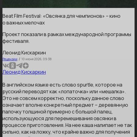
Beat Film Festival: «Овсянка для чемпионов» – кино
о важных мелочах
Проект показали в рамках международной программы
фестиваля.
Леонид Кискаркин
/
Рецензии
10 июня 2026, 09:38
Леонид Кискаркин
В английском языке есть слово spurtle, которое на
русский переводят как «лопаточка» или «мешалка».
Это не совсем корректно, поскольку данное слово
означает вполне конкретный предмет – деревянную
палочку толщиной примерно с большой палец,
использующуюся для перемешивания овсянки в
процессе приготовления. На нее каша налипает не так
сильно, как на ложку, что крайне важно для получения