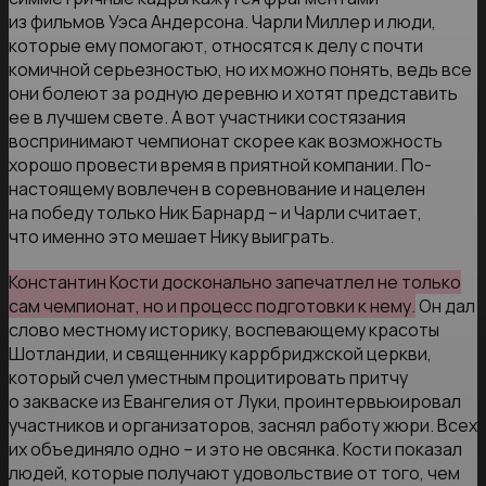
из фильмов Уэса Андерсона. Чарли Миллер и люди,
которые ему помогают, относятся к делу с почти
комичной серьезностью, но их можно понять, ведь все
они болеют за родную деревню и хотят представить
ее в лучшем свете. А вот участники состязания
воспринимают чемпионат скорее как возможность
хорошо провести время в приятной компании. По-
настоящему вовлечен в соревнование и нацелен
на победу только Ник Барнард – и Чарли считает,
что именно это мешает Нику выиграть.
Константин Кости досконально запечатлел не только
сам чемпионат, но и процесс подготовки к нему.
Он дал
слово местному историку, воспевающему красоты
Шотландии, и священнику каррбриджской церкви,
который счел уместным процитировать притчу
о закваске из Евангелия от Луки, проинтервьюировал
участников и организаторов, заснял работу жюри. Всех
их объединяло одно – и это не овсянка. Кости показал
людей, которые получают удовольствие от того, чем