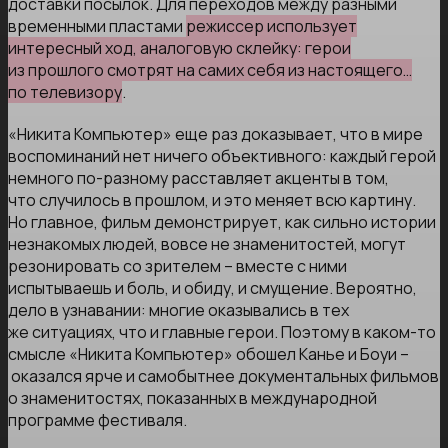
доставки посылок. Для переходов между разными
временными пластами
режиссер использует
интересный ход, аналоговую склейку: герои
из прошлого смотрят на самих себя из настоящего…
по телевизору
.
«Никита Компьютер» еще раз доказывает, что в мире
воспоминаний нет ничего объективного: каждый герой
немного по-разному расставляет акценты в том,
что случилось в прошлом, и это меняет всю картину.
Но главное, фильм демонстрирует, как сильно истории
незнакомых людей, вовсе не знаменитостей, могут
резонировать со зрителем – вместе с ними
испытываешь и боль, и обиду, и смущение. Вероятно,
дело в узнавании: многие оказывались в тех
же ситуациях, что и главные герои. Поэтому в каком-то
смысле «Никита Компьютер» обошел Канье и Боуи –
оказался ярче и самобытнее документальных фильмов
о знаменитостях, показанных в международной
программе фестиваля.