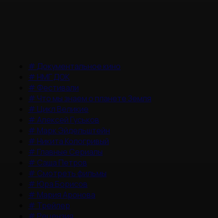
#
Документальное кино
#
НМГ ДОК
#
Фестивали
#
Что мы знаем о планете Земля
#
Цикл Великие
#
Алексей Гуськов
#
Марк Эйдельштейн
#
Никита Кологривый
#
Главные Сериалы
#
Саша Петров
#
Смотреть фильмы
#
Юра Борисов
#
Мария Аронова
#
Трейлер
#
Рецензия