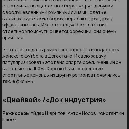
спортивные площадки, но и берег моря – девушки
с воодушевленными румяными лицами, одетые
в одинаковую яркую форму, передают друг другу
эффектные пасы. И это тот случай, когда стоит
отдельно упомянуть о цветокоррекции: она очень
приятная.
Этот док создан в рамках спецпроекта в поддержку
женского футбола в Дагестане. И свою задачу
популяризировать этот вид спорта среди женщин он
выполняет на 100%. Хорошо бы и про женские
спортивные команды из других регионов появлялись
такие фильмы.
«Диайвай» /«Док индустрия»
Режиссеры
Айдар Шарипов, Антон Носов, Константин
Клюев