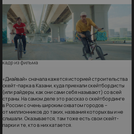
кадр из фильма
«Диайвай» сначала кажется историей строительства
скейт-парка в Казани, куда приехали скейтбордисты
(или райдеры, как они сами себя называют) со всей
страны. На самом деле это рассказ о скейтбординге
в России с очень широким охватом городов –
от миллионников до таких, названия которых вы и не
слышали. Оказывается, там тоже есть свои скейт-
парки и те, кто в них катается.