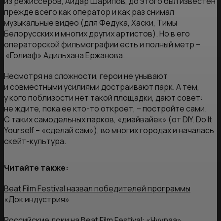
из режиссеров, Айдар Шарипов, до этого был известен
прежде всего как оператор и как раз снимал
музыкальные видео (для Федука, Хаски, Тимы
Белорусских и многих других артистов). Но в его
операторской фильмографии есть и полный метр –
«Голиаф» Адильхана Ержанова.
Несмотря на сложности, герои не унывают
и совместными усилиями достраивают парк. А тем,
у кого поблизости нет такой площадки, дают совет:
не ждите, пока ее кто-то откроет, – постройте сами.
С таких самодельных парков, «диайвайек» (от DIY, Do It
Yourself – «сделай сам»), во многих городах и началась
скейт-культура.
Читайте также:
Beat Film Festival назвал победителей программы
«Док индустрия»
Российские доки на Beat Film Festival: «Чуураа»,