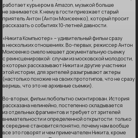
работает курьером в Amazon, музыкой больше
не занимается. К нему в гости приезжает старый
приятель Антон (Антон Моисеенко), который просит
рассказать о событиях 10-летней давности.
«Никита Компьютер» – удивительный фильм сразу
в нескольких отношениях. Во-первых, режиссер Антон
Моисеенко смело мешает документальную съемку
с реинсценировкой: случаи из московской молодости,
о которых рассказывают Никита и другие участники
этой истории, для зрителей разыгрывают актеры
(настолько похожие на своих прототипов, что не сразу
веришь, что это не архивные съемки).
Во-вторых, фильм любопытно смонтирован. История
рассказана нелинейно, постепенно складывается
из отдельных фрагментов и требует от зрителей
внимательности и определенной открытости: только
к середине становится понятно, почему нам вообще
все это говорят и чем примечателен Никита, кроме