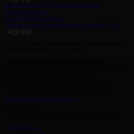
Контакты
Об НМГ ДОК
Предложите идею
Новости
Интервью
Рецензии
Обзоры
Анонсы
Снимается кино
Энциклопедия
Проекты НМГ ДОК
DOC.ru — индустриальное медиа о самом значимом
в документальном кино и не только.
Мы рассказываем о киноиндустрии в целом,
предоставляя трибуну всему профессиональному
цеху. Мы — комьюнити, объединяющее
производителей, кинокритиков, прокатчиков,
лидеров фестивального движения и зрителей.
Политика Конфиденциальности
115093, Россия,
г. Москва, Партийный переулок, д. 1, корп. 57, стр. 3
info@nmgdoc.ru