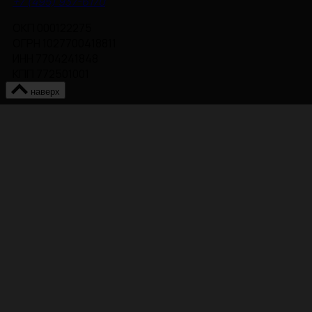
+7 (495) 937-6170
ОКП 000122275
ОГРН 1027700418811
ИНН 7704241848
КПП 772501001
наверх