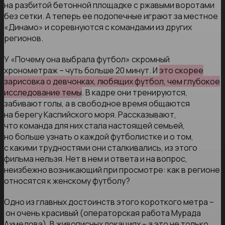
на разбитой бетонной площадке с ржавыми воротами
без сетки. А теперь ее подопечные играют за местное
«Динамо» и соревнуются с командами из других
регионов.
У «Почему она выбрала футбол» скромный
хронометраж – чуть больше 20 минут. И
это скорее
зарисовка о девчонках, любящих футбол, чем глубокое
исследование темы
. В кадре они тренируются,
забивают голы, а в свободное время общаются
на берегу Каспийского моря. Рассказывают,
что команда для них стала настоящей семьей,
но больше узнать о каждой футболистке и о том,
с какими трудностями они сталкивались, из этого
фильма нельзя. Нет в нем и ответа и на вопрос,
неизбежно возникающий при просмотре: как в регионе
относятся к женскому футболу?
Одно из главных достоинств этого короткого метра –
он очень красивый (операторская работа Мурада
Ахмедова). В живописных локациях – а это не только