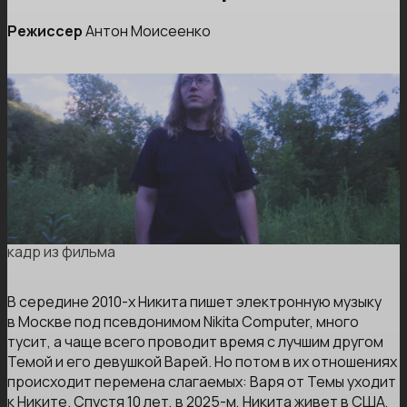
Режиссер
Антон Моисеенко
кадр из фильма
В середине 2010-х Никита пишет электронную музыку
в Москве под псевдонимом Nikita Computer, много
тусит, а чаще всего проводит время с лучшим другом
Темой и его девушкой Варей. Но потом в их отношениях
происходит перемена слагаемых: Варя от Темы уходит
к Никите. Спустя 10 лет, в 2025-м, Никита живет в США,