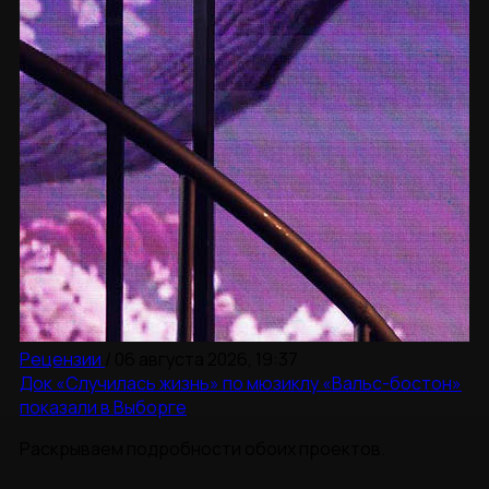
Рецензии
/
06 августа 2026, 19:37
Док «Случилась жизнь» по мюзиклу «Вальс-бостон»
показали в Выборге
Раскрываем подробности обоих проектов.