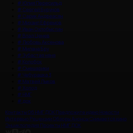
#
Юлия Пересильд
#
Сергей Бурунов
#
Сарик Андреасян
#
Михаил Ефремов
#
Иван Охлобыстин
#
Влад Ценев
#
Любовь Аксенова
#
Милана Бру
#
Зубастая няня
#
Колобок
#
Смешарики
#
Чебурашка 3
#
Матвей Лыков
#
Холод
#
НМГ
#
док
Контакты
Об НМГ ДОК
Предложите идею
Новости
Интервью
Рецензии
Обзоры
Анонсы
Снимается кино
Энциклопедия
Проекты НМГ ДОК