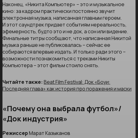
Наконец, «Никита Компьютер» – это и музыкальное
кино: за кадром практически постоянно звучит
электронная музыка, написанная главным героем.
И этот саундтрек придает событиям нереальность,
эфемерность, будто это и не док, а сон или видение.
Финальные титры сообщают, что написанная Никитой
музыка раньше не публиковалась – сейчас ее
собираются впервые издать. И только ради этого –
возможности познакомиться с треками Никиты
Компьютера – этот фильм стоило снять.
Читайте также:
Beat Film Festival: Док «Боуи:
Последняя глава» как история про поражения и маски
«Почему она выбрала футбол»/
«Док индустрия»
Режиссер
Марат Казыканов