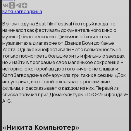
Катя Загвоздкина
В этом году на Beat Film Festival (который когда-то
начинался как фестиваль документального кино о
музыке) было несколько фильмов об известных
музыкантах в диапазоне от Дэвида Боуи до Канье
Уэста. Однако кинофестивали – это возможность не
только посмотреть большие хиты и фильмы о звездах,
но и найти в программе свое маленькое сокровище –
историю, о которой вы до этого ничего не слышали.
Катя Загвоздкина обнаружила три таких в секции «Док
индустрия», в которой показывают российские
фильмы, и рассказывает о каждом из них. Первый из
списка получил приз Дома культуры «ГЭС-2» и фонда V-
A-C.
«Никита Компьютер»