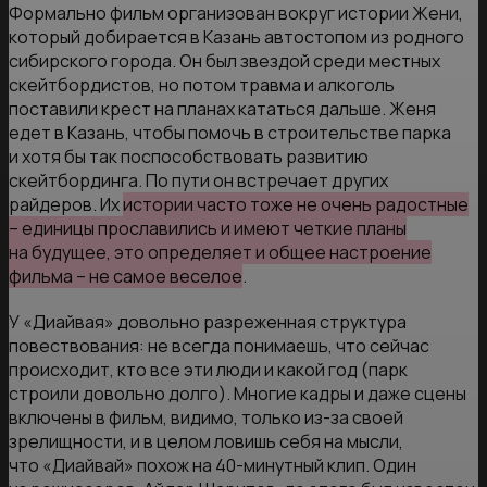
Формально фильм организован вокруг истории Жени,
который добирается в Казань автостопом из родного
сибирского города. Он был звездой среди местных
скейтбордистов, но потом травма и алкоголь
поставили крест на планах кататься дальше. Женя
едет в Казань, чтобы помочь в строительстве парка
и хотя бы так поспособствовать развитию
скейтбординга. По пути он встречает других
райдеров. Их
истории часто тоже не очень радостные
– единицы прославились и имеют четкие планы
на будущее, это определяет и общее настроение
фильма – не самое веселое
.
У «Диайвая» довольно разреженная структура
повествования: не всегда понимаешь, что сейчас
происходит, кто все эти люди и какой год (парк
строили довольно долго). Многие кадры и даже сцены
включены в фильм, видимо, только из-за своей
зрелищности, и в целом ловишь себя на мысли,
что «Диайвай» похож на 40-минутный клип. Один