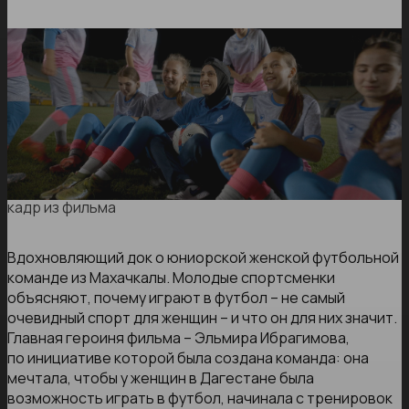
кадр из фильма
Вдохновляющий док о юниорской женской футбольной
команде из Махачкалы. Молодые спортсменки
объясняют, почему играют в футбол – не самый
очевидный спорт для женщин – и что он для них значит.
Главная героиня фильма – Эльмира Ибрагимова,
по инициативе которой была создана команда: она
мечтала, чтобы у женщин в Дагестане была
возможность играть в футбол, начинала с тренировок