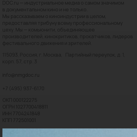
DOC.ru — индустриальное медиа о самом значимом
в документальном кино и не только.
Мы рассказываем о киноиндустрии в целом,
предоставляя трибуну всему профессиональному
цеху. Мы — комьюнити, объединяющее
производителей, кинокритиков, прокатчиков, лидеров
фестивального движения и зрителей.
115093, Россия, г. Москва, Партийный переулок, д. 1,
корп. 57, стр. 3
info@nmgdoc.ru
+7 (495) 937-6170
ОКП 000122275
ОГРН 1027700418811
ИНН 7704241848
КПП 772501001