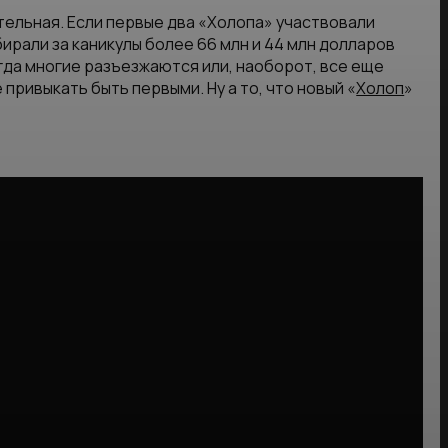
ательная. Если первые два «Холопа» участвовали
бирали за каникулы более 66 млн и 44 млн долларов
огда многие разъезжаются или, наоборот, все еще
привыкать быть первыми. Ну а то, что новый «
Холоп
»