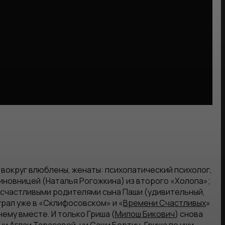
вокруг влюблены, женаты: психопатический психолог,
чиновницей (Наталья Рогожкина) из второго «Холопа»;
 счастливыми родителями сына Паши (удивительный,
грал уже в «Склифосовском» и «
Времени Счастливых
»
ему вместе. И только Гриша (
Милош Бикович
) снова