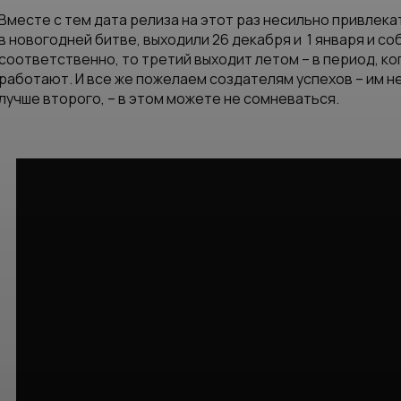
Вместе с тем дата релиза на этот раз несильно привлек
в новогодней битве, выходили 26 декабря и 1 января и со
соответственно, то третий выходит летом – в период, к
работают. И все же пожелаем создателям успехов – им не 
лучше второго, – в этом можете не сомневаться.