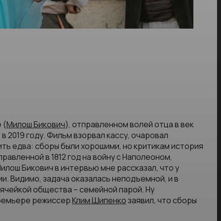
 (
Милош Бикович
), отправленном волей отца в век
 2019 году. Фильм взорвал кассу, очаровал
рить едва: сборы были хорошими, но критикам история
равленной в 1812 год на войну с Наполеоном,
илош Бикович в интервью мне рассказал, что у
и. Видимо, задача оказалась неподъемной, и в
ячейкой общества – семейной парой. Ну
премьере режиссер
Клим Шипенко
заявил, что сборы