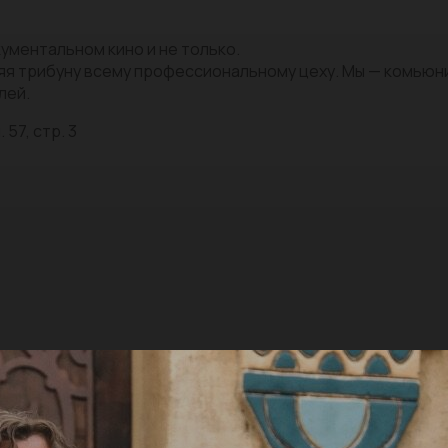
ументальном кино и не только.
яя трибуну всему профессиональному цеху. Мы — комью
лей.
 57, стр. 3