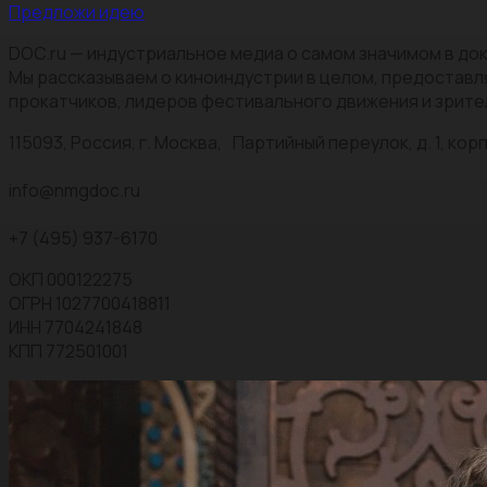
Предложи идею
DOC.ru — индустриальное медиа о самом значимом в док
Мы рассказываем о киноиндустрии в целом, предоставл
прокатчиков, лидеров фестивального движения и зрите
115093, Россия, г. Москва, Партийный переулок, д. 1, корп.
info@nmgdoc.ru
+7 (495) 937-6170
ОКП 000122275
ОГРН 1027700418811
ИНН 7704241848
КПП 772501001