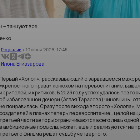
ч – танцуют все
енко.
Рецензии
/
10 июня 2026, 17:45
Илона Егиазарова
Первый «Холоп», рассказывающий о зарвавшемся мажоре
«крепостного права» конюхом на перевоспитание, вышел в
и зрителей, и критиков. В 2023 году успех удалось повто
об избалованной дочери (Аглая Тарасова) чиновницы, отп
не понравилась. Сразу после выхода второго «Холопа», М
создателей в планах теперь перевоспитание… целой наци
третьей части авторы ограничиваются всего лишь одной 
а амбициозные помыслы, может, еще и реализуются: на 
третьего фильма решат судьбу четвертого.