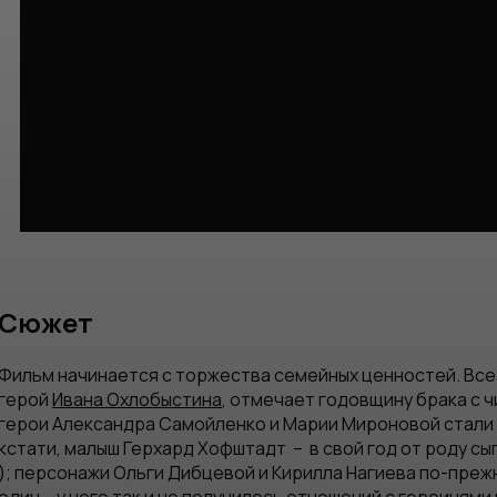
Сюжет
Фильм начинается с торжества семейных ценностей. Все 
герой
Ивана Охлобыстина
, отмечает годовщину брака с 
герои Александра Самойленко и Марии Мироновой стали
кстати, малыш Герхард Хофштадт – в свой год от роду сы
); персонажи Ольги Дибцевой и Кирилла Нагиева по-прежн