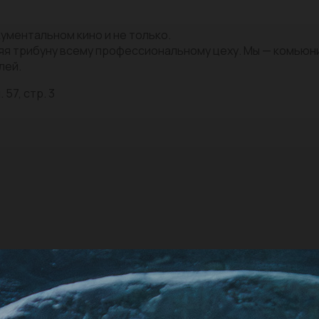
ументальном кино и не только.
яя трибуну всему профессиональному цеху. Мы — комью
лей.
 57, стр. 3