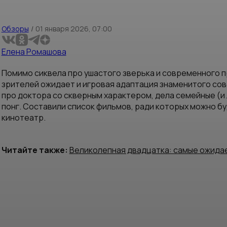
Обзоры
/
01 января 2026, 07:00
Елена Ромашова
Помимо сиквела про ушастого зверька и современного п
зрителей ожидает и игровая адаптация знаменитого со
про доктора со скверным характером, дела семейные (и 
понг. Составили список фильмов, ради которых можно бу
кинотеатр.
Читайте также:
Великолепная двадцатка: самые ожидае