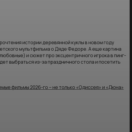
рочтения истории деревянной куклы в новом году
ветского мультфильма о Дяде Федоре. А еще картина
любовные) и сюжет про эксцентричного игрока в пинг-
дет выбраться из-за праздничного стола и посетить
мые фильмы 2026-го – не только «Одиссея» и «Дюна»