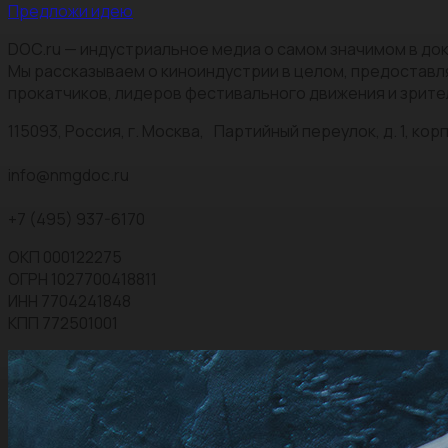
Предложи идею
DOC.ru — индустриальное медиа о самом значимом в док
Мы рассказываем о киноиндустрии в целом, предоставл
прокатчиков, лидеров фестивального движения и зрите
115093, Россия, г. Москва, Партийный переулок, д. 1, корп.
info@nmgdoc.ru
+7 (495) 937-6170
ОКП 000122275
ОГРН 1027700418811
ИНН 7704241848
КПП 772501001