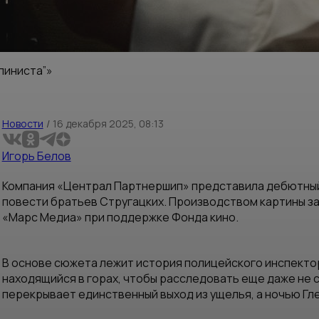
пиниста”»
Новости
/
16 декабря 2025, 08:13
Игорь Белов
Компания «Централ Партнершип» представила дебютный
повести братьев Стругацких. Производством картины з
«Марс Медиа» при поддержке Фонда кино.
В основе сюжета лежит история полицейского инспектор
находящийся в горах, чтобы расследовать еще даже не 
перекрывает единственный выход из ущелья, а ночью Гл