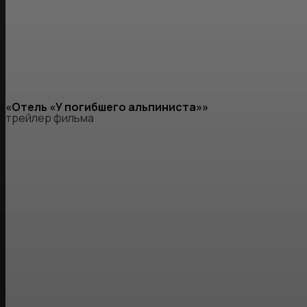
«Отель «У погибшего альпиниста»»
трейлер фильма