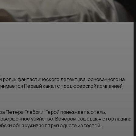
 ролик фантастического детектива, основанного на
анимается Первый канал с продюсерской компанией
а Петера Глебски. Герой приезжает в отель,
совершенное убийство. Вечером сошедшая с гор лавина
ебски обнаруживает труп одного из гостей…