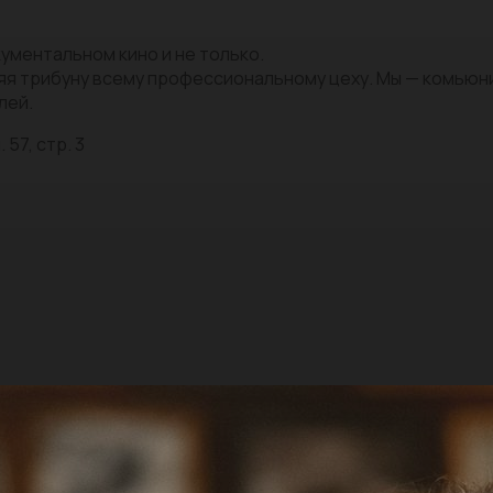
ументальном кино и не только.
яя трибуну всему профессиональному цеху. Мы — комью
лей.
 57, стр. 3