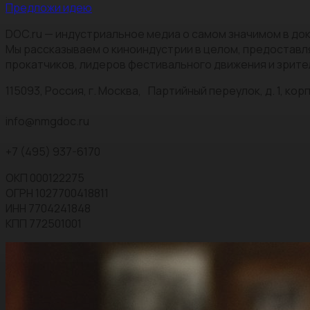
Предложи идею
DOC.ru — индустриальное медиа о самом значимом в док
Мы рассказываем о киноиндустрии в целом, предоставл
прокатчиков, лидеров фестивального движения и зрите
115093, Россия, г. Москва, Партийный переулок, д. 1, корп.
info@nmgdoc.ru
+7 (495) 937-6170
ОКП 000122275
ОГРН 1027700418811
ИНН 7704241848
КПП 772501001