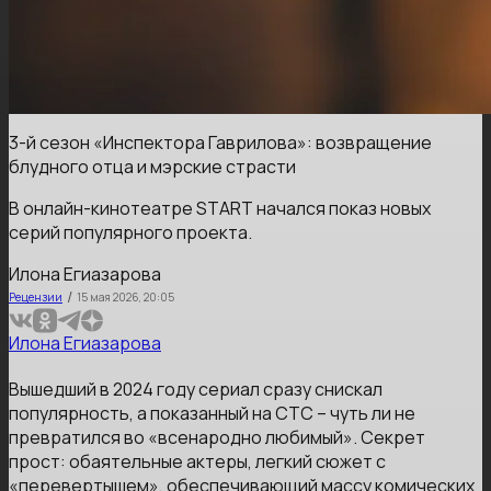
3-й сезон «Инспектора Гаврилова»: возвращение
блудного отца и мэрские страсти
В онлайн-кинотеатре START начался показ новых
серий популярного проекта.
Илона Егиазарова
/
Рецензии
15 мая 2026, 20:05
Илона Егиазарова
Вышедший в 2024 году сериал сразу снискал
популярность, а показанный на СТС – чуть ли не
превратился во «всенародно любимый». Секрет
прост: обаятельные актеры, легкий сюжет с
«перевертышем», обеспечивающий массу комических