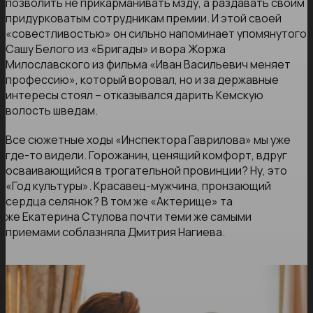
позволить не прикарманивать мзду, а раздавать своим
придурковатым сотрудникам премии. И этой своей
«совестливостью» он сильно напоминает упомянутого
Сашу Белого из «Бригады» и вора Жоржа
Милославского из фильма «Иван Васильевич меняет
профессию», который воровал, но и за державные
интересы стоял – отказывался дарить Кемскую
волость шведам.
Все сюжетные ходы «Инспектора Гаврилова» мы уже
где-то видели. Горожанин, ценящий комфорт, вдруг
осваивающийся в трогательной провинции? Ну, это
«Год культуры». Красавец-мужчина, пронзающий
сердца селянок? В том же «Актерище» та
же Екатерина Стулова почти теми же самыми
приемами соблазняла Дмитрия Нагиева.