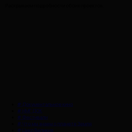
Раскрываем подробности обоих проектов.
#
Документальное кино
#
НМГ ДОК
#
Фестивали
#
Что мы знаем о планете Земля
#
Цикл Великие