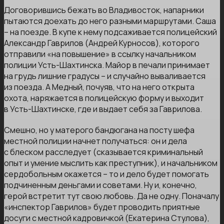
Договорившись бежать во Владивосток, напарники
пытаются доехать до него разными маршрутами. Саша
– на поезде. В купе к нему подсаживается полицейский
Александр Гаврилов (Андрей Курносов), которого
отправили «на повышение» в ссылку начальником
полиции Усть-Шахтинска. Майор в печали принимает
на грудь лишние градусы – и случайно вываливается
из поезда. А Медный, почуяв, что на него открыта
охота, наряжается в полицейскую форму и выходит
в Усть-Шахтинске, где и выдает себя за Гаврилова.
Смешно, но у матерого бандюгана на посту шефа
местной полиции начнет получаться: он и дела
с блеском расследует (сказывается криминальный
опыт и умение мыслить как преступник), и начальником
сердобольным окажется – то и дело будет помогать
подчиненным деньгами и советами. Ну и, конечно,
герой встретит тут свою любовь. Да не одну. Поначалу
«инспектор Гаврилов» будет проводить приятные
досуги с местной кадровичкой (Екатерина Стулова),