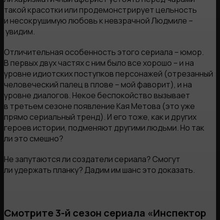
такой красотки или продемонстрирует цельность
и несокрушимую любовь к невзрачной Людмиле –
увидим.
Отличительная особенность этого сериала – юмор.
В первых двух частях с ним было все хорошо – и на
уровне идиотских поступков персонажей (отрезанный
человеческий палец в плове – мой фаворит), и на
уровне диалогов. Некое беспокойство вызывает
в третьем сезоне появление Кая Метова (это уже
прямо сериальный тренд). И его тоже, как и других
героев истории, подменяют другими людьми. Но так
ли это смешно?
Не запутаются ли создатели сериала? Смогут
ли удержать планку? Дадим им шанс это доказать.
Смотрите 3-й сезон сериала «Инспектор