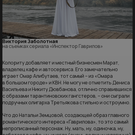
Виктория Заболотная
на съемках сериала «Инспектор Гаврилов»
Колориту добавляет и местный бизнесмен Марат,
владелец кафе и автосервиса. Его замечательно
играет Омар Алибутаев, тот самый – из «Омара
в большом городе» и КВН. Не могу не отметить Дениса
Васильева и Никиту Дювбанова, отлично справившихся
с образами тарантиновских гангстеров, – они сыграли
подручных олигарха Третьякова стильно и остроумно.
Что до Натальи Земцовой, создающей образ главного
романтического интереса «Гаврилова», то это самый
непрописанный персонаж. Ну, мать, ну, одиночка, ну,
работает в кафе, ну, иногда (очень редко и нелогично)