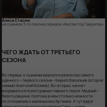
Алиса Стасюк
на съемках 3-го сезона сериала «Инспектор Гаврилов»
ЧЕГО ЖДАТЬ ОТ ТРЕТЬЕГО
СЕЗОНА
Во-первых, к съемкам вернулся режиссер самого
удачного – первого сезона – Кирилл Васильев (второй
снимал Анатолий Колиев). Во-вторых, начнет
вскрываться психотравма главного героя: Медный –
безотцовщина, поэтому в нем столько нежности
по отношению к маленькому Артемке. А тут вдруг
нарисуется из ниоткуда папаша Саши – очень