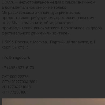
DOC.ru — индустриальное медиа о самом значимом
в документальном кино и не только.
Мы рассказываем о киноиндустрии в целом,
предоставляя трибуну всему профессиональному
цеху. Мы — комьюнити, объединяющее
производителей, кинокритиков, прокатчиков, лидеров
фестивального движения и зрителей.
115093, Россия, г. Москва, Партийный переулок, д. 1,
корп. 57, стр. 3
info@nmgdoc.ru
+7 (495) 937-6170
ОКП 000122275
ОГРН 1027700418811
ИНН 7704241848
КПП 772501001