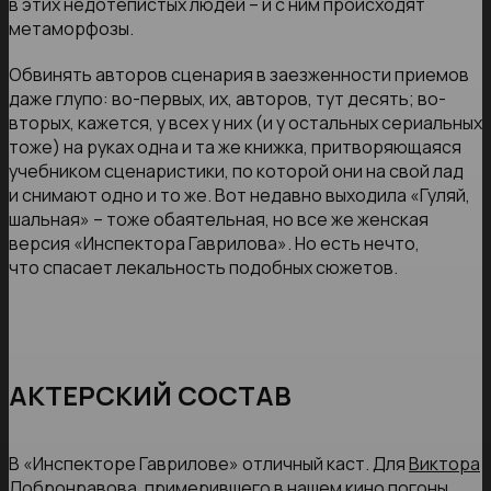
в этих недотепистых людей – и с ним происходят
метаморфозы.
Обвинять авторов сценария в заезженности приемов
даже глупо: во-первых, их, авторов, тут десять; во-
вторых, кажется, у всех у них (и у остальных сериальных
тоже) на руках одна и та же книжка, притворяющаяся
учебником сценаристики, по которой они на свой лад
и снимают одно и то же. Вот недавно выходила «Гуляй,
шальная» – тоже обаятельная, но все же женская
версия «Инспектора Гаврилова». Но есть нечто,
что спасает лекальность подобных сюжетов.
АКТЕРСКИЙ СОСТАВ
В «Инспекторе Гаврилове» отличный каст. Для
Виктора
Добронравова
, примерившего в нашем кино погоны