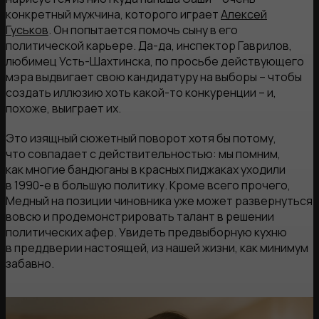
конкретный мужчина, которого играет
Алексей
Гуськов
. Он попытается помочь сыну в его
политической карьере. Да-да, инспектор Гаврилов,
любимец Усть-Шахтинска, по просьбе действующего
мэра выдвигает свою кандидатуру на выборы – чтобы
создать иллюзию хоть какой-то конкуренции – и,
похоже, выиграет их.
Это изящный сюжетный поворот хотя бы потому,
что совпадает с действительностью: мы помним,
как многие бандюганы в красных пиджаках уходили
в 1990-е в большую политику. Кроме всего прочего,
Медный на позиции чиновника уже может развернуться
вовсю и продемонстрировать талант в решении
политических афер. Увидеть предвыборную кухню
в преддверии настоящей, из нашей жизни, как минимум
забавно.