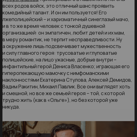
всех родов войск, это отличный шанс проявить
комедийный талант. И он им пользуется! Его
лжеполицейский – и харизматичный синеглазый мачо,
и в то же время человек с тонкой душевной
организацией: он эмпатичен, любит детей и их мам,
в меру романтик, не терпит несправедливости. Ну
а окружение лишь подсвечивает мужественность
и силу главного героя: трусоватые и глуповатые
полицейские, на лицо ужасные, добрые внутри –
инфантильный герой Дениса Власенко; играющая его
гиперопекающую мамочку с нимфоманскими
наклонностями Екатерина Стулова, Алексей Демидов,
Вадим Ракитин, Михаил Павлик. Все они выглядят хоть
и смешной, но все же семьей героя – той, с которой
трудно жить (как в «Ольге»), но без которой уже
никуда.