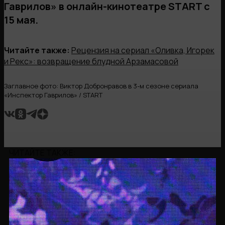
Гаврилов» в онлайн-кинотеатре START c
15 мая.
Читайте также:
Рецензия на сериал «Оливка, Игорек
и Рекс»: возвращение блудной Арзамасовой
Заглавное фото: Виктор Добронравов в 3-м сезоне сериала
«Инспектор Гаврилов» / START
ЧИТАЙТЕ ТАКЖЕ: