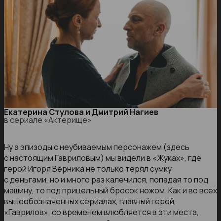
Екатерина Стулова и Дмитрий Нагиев
в сериале «Актерище»
Ну а эпизоды с неубиваемым персонажем (здесь
с настоящим Гавриловым) мы видели в «Жуках», где
герой Игоря Верника не только терял сумку
с деньгами, но и много раз калечился, попадая то под
машину, то под прицельный бросок ножом. Как и во всех
вышеобозначенных сериалах, главный герой,
«Гаврилов», со временем влюбляется в эти места,