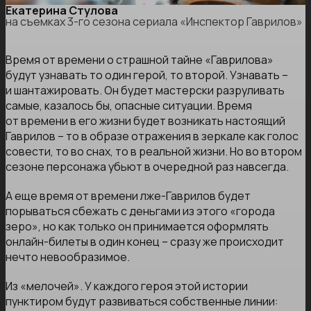
Екатерина Стулова
на съемках 3-го сезона сериала «Инспектор Гаврилов»
Время от времени о страшной тайне «Гаврилова»
будут узнавать то один герой, то второй. Узнавать –
и шантажировать. Он будет мастерски разруливать
самые, казалось бы, опасные ситуации. Время
от времени в его жизни будет возникать настоящий
Гаврилов – то в образе отражения в зеркале как голос
совести, то во снах, то в реальной жизни. Но во втором
сезоне персонажа убьют в очередной раз навсегда.
А еще время от времени лже-Гаврилов будет
порываться сбежать с деньгами из этого «города
зеро», но как только он принимается оформлять
онлайн-билеты в один конец – сразу же происходит
нечто невообразимое.
Из «мелочей». У каждого героя этой истории
пунктиром будут развиваться собственные линии: