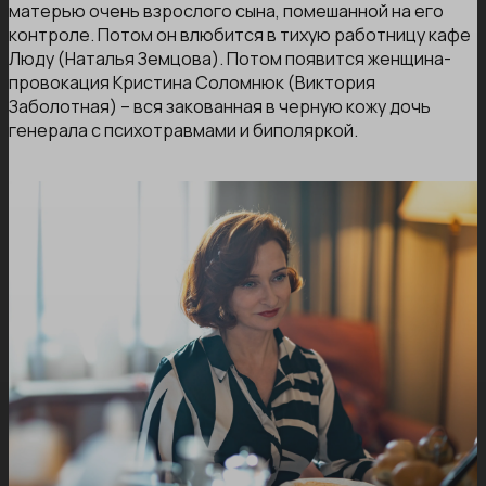
матерью очень взрослого сына, помешанной на его
контроле. Потом он влюбится в тихую работницу кафе
Люду (Наталья Земцова). Потом появится женщина-
провокация Кристина Соломнюк (Виктория
Заболотная) – вся закованная в черную кожу дочь
генерала с психотравмами и биполяркой.