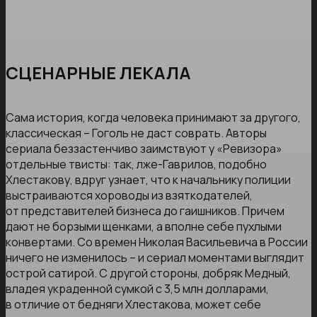
СЦЕНАРНЫЕ ЛЕКАЛА
Сама история, когда человека принимают за другого,
классическая – Гоголь не даст соврать. Авторы
сериала беззастенчиво заимствуют у «Ревизора»
отдельные твисты: так, лже-Гаврилов, подобно
Хлестакову, вдруг узнает, что к начальнику полиции
выстраиваются хороводы из взяткодателей,
от представителей бизнеса до гаишников. Причем
дают не борзыми щенками, а вполне себе пухлыми
конвертами. Со времен Николая Васильевича в России
ничего не изменилось – и сериал моментами выглядит
острой сатирой. С другой стороны, добряк Медный,
владея украденной сумкой с 3,5 млн долларами,
в отличие от бедняги Хлестакова, может себе