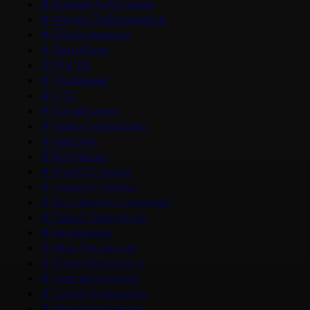
#
Андрей Золотарев
#
Федор Добронравов
#
Обзор фильма
#
Фонд Кино
#
РЕН ТВ
#
Домашний
#
СТС
#
Пятый канал
#
Чайка Терешкова
#
Невский
#
Интервью
#
Юрий Стоянов
#
Лариса Гузеева
#
История его служанки
#
Павел Прилучный
#
Актер кино
#
Иван Янковский
#
Юлия Пересильд
#
Сергей Бурунов
#
Сарик Андреасян
#
Михаил Ефремов