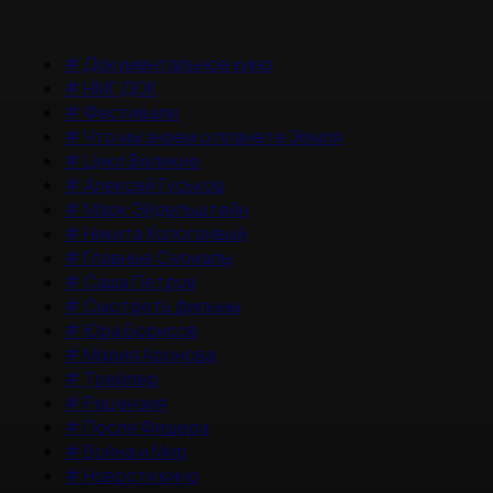
#
Документальное кино
#
НМГ ДОК
#
Фестивали
#
Что мы знаем о планете Земля
#
Цикл Великие
#
Алексей Гуськов
#
Марк Эйдельштейн
#
Никита Кологривый
#
Главные Сериалы
#
Саша Петров
#
Смотреть фильмы
#
Юра Борисов
#
Мария Аронова
#
Трейлер
#
Рецензия
#
После Фишера
#
Война и Мир
#
Новости кино