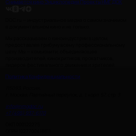
Снимается кино
Энциклопедия
Проекты НМГ ДОК
DOC.ru — индустриальное медиа о самом значимом
в документальном кино и не только.
Мы рассказываем о киноиндустрии в целом,
предоставляя трибуну всему профессиональному
цеху. Мы — комьюнити, объединяющее
производителей, кинокритиков, прокатчиков,
лидеров фестивального движения и зрителей.
Политика Конфиденциальности
115093, Россия,
г. Москва, Партийный переулок, д. 1, корп. 57, стр. 3
info@nmgdoc.ru
+7 (495) 937-6170
ОКП 000122275
ОГРН 1027700418811