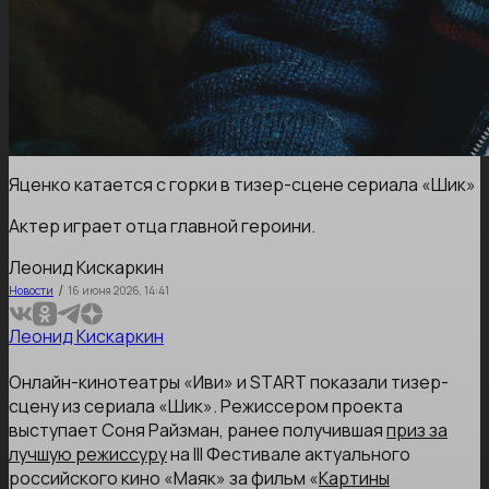
Яценко катается с горки в тизер-сцене сериала «Шик»
Актер играет отца главной героини.
Леонид Кискаркин
/
Новости
16 июня 2026, 14:41
Леонид Кискаркин
Онлайн-кинотеатры «Иви» и START показали тизер-
сцену из сериала «Шик». Режиссером проекта
выступает Соня Райзман, ранее получившая
приз за
лучшую режиссуру
на III Фестивале актуального
российского кино «Маяк» за фильм «
Картины