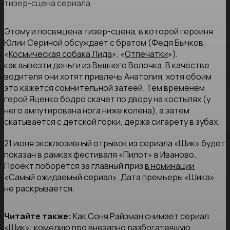
тизер-сцена сериала
Этому и посвящена тизер-сцена, в которой героиня
Юлии Сериной обсуждает с братом (Федя Бычков,
«
Космическая собака Лида
», «
Отпечатки
»),
как вывезти деньги из Вышнего Волочка. В качестве
водителя они хотят привлечь Анатолия, хотя обоим
это кажется сомнительной затеей. Тем временем
герой Яценко бодро скачет по двору на костылях (у
него ампутирована нога ниже колена), а затем
скатывается с детской горки, держа сигарету в зубах.
21 июня эксклюзивный отрывок из сериала «Шик» будет
показан в рамках фестиваля «Пилот» в Иваново.
Проект поборется за главный приз
в номинации
«Самый ожидаемый сериал». Дата премьеры «Шика»
не раскрывается.
Читайте также:
Как Соня Райзман снимает сериал
«Шик»: комедию про внезапно разбогатевшую