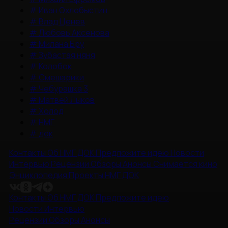
#
Иван Охлобыстин
#
Влад Ценев
#
Любовь Аксенова
#
Милана Бру
#
Зубастая няня
#
Колобок
#
Смешарики
#
Чебурашка 3
#
Матвей Лыков
#
Холод
#
НМГ
#
док
Контакты
Об НМГ ДОК
Предложите идею
Новости
Интервью
Рецензии
Обзоры
Анонсы
Снимается кино
Энциклопедия
Проекты НМГ ДОК
Контакты
Об НМГ ДОК
Предложите идею
Новости
Интервью
Рецензии
Обзоры
Анонсы