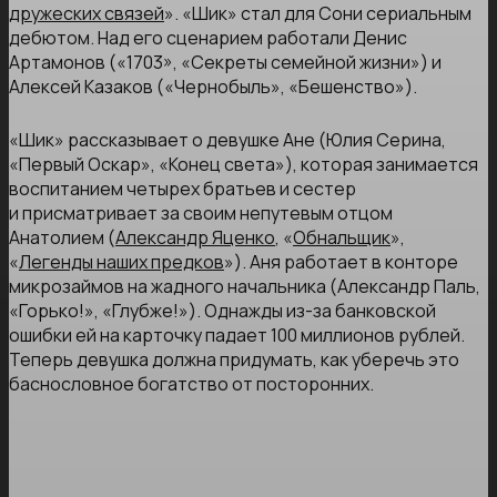
дружеских связей
». «Шик» стал для Сони сериальным
дебютом. Над его сценарием работали Денис
Артамонов («1703», «Секреты семейной жизни») и
Алексей Казаков («Чернобыль», «Бешенство»).
«Шик» рассказывает о девушке Ане (Юлия Серина,
«Первый Оскар», «Конец света»), которая занимается
воспитанием четырех братьев и сестер
и присматривает за своим непутевым отцом
Анатолием (
Александр Яценко
, «
Обнальщик
»,
«
Легенды наших предков
»). Аня работает в конторе
микрозаймов на жадного начальника (Александр Паль,
«Горько!», «Глубже!»). Однажды из-за банковской
ошибки ей на карточку падает 100 миллионов рублей.
Теперь девушка должна придумать, как уберечь это
баснословное богатство от посторонних.