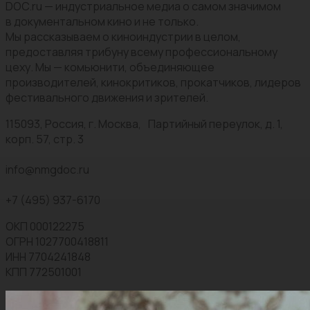
DOC.ru — индустриальное медиа о самом значимом
в документальном кино и не только.
Мы рассказываем о киноиндустрии в целом,
предоставляя трибуну всему профессиональному
цеху. Мы — комьюнити, объединяющее
производителей, кинокритиков, прокатчиков, лидеров
фестивального движения и зрителей.
115093, Россия, г. Москва, Партийный переулок, д. 1,
корп. 57, стр. 3
info@nmgdoc.ru
+7 (495) 937-6170
ОКП 000122275
ОГРН 1027700418811
ИНН 7704241848
КПП 772501001