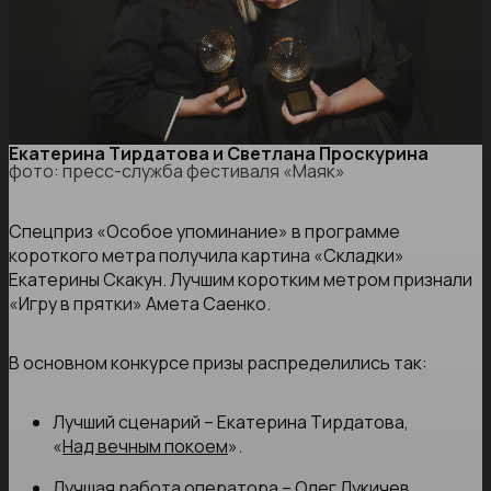
Екатерина Тирдатова и Светлана Проскурина
фото: пресс-служба фестиваля «Маяк»
Спецприз «Особое упоминание» в программе
короткого метра получила картина «Складки»
Екатерины Скакун. Лучшим коротким метром признали
«Игру в прятки» Амета Саенко.
В основном конкурсе призы распределились так:
Лучший сценарий – Екатерина Тирдатова,
«
Над вечным покоем
».
Лучшая работа оператора – Олег Лукичев,