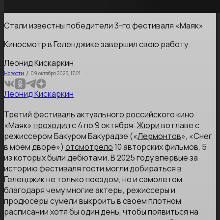
Стали известны победители 3-го фестиваля «Маяк»
Киносмотр в Геленджике завершил свою работу.
Леонид Кискаркин
/
Новости
09 октября 2025, 17:21
Леонид Кискаркин
Третий фестиваль актуального российского кино
«Маяк»
проходил
с 4 по 9 октября.
Жюри
во главе с
режиссером Бакуром Бакурадзе («
Лермонтов
», «Снег
в моем дворе»)
отсмотрело
10 авторских фильмов, 5
из которых были дебютами. В 2025 году впервые за
историю фестиваля гости могли добираться в
Геленджик не только поездом, но и самолетом,
благодаря чему многие актеры, режиссеры и
продюсеры сумели выкроить в своем плотном
расписании хотя бы один день, чтобы появиться на