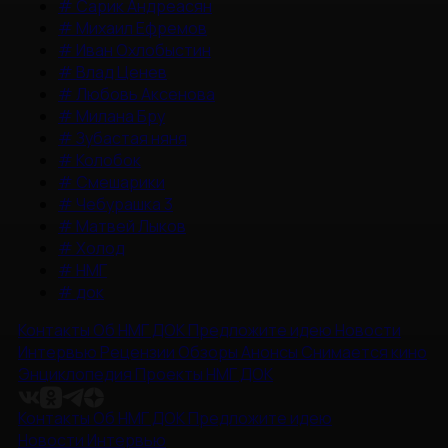
#
Сарик Андреасян
#
Михаил Ефремов
#
Иван Охлобыстин
#
Влад Ценев
#
Любовь Аксенова
#
Милана Бру
#
Зубастая няня
#
Колобок
#
Смешарики
#
Чебурашка 3
#
Матвей Лыков
#
Холод
#
НМГ
#
док
Контакты
Об НМГ ДОК
Предложите идею
Новости
Интервью
Рецензии
Обзоры
Анонсы
Снимается кино
Энциклопедия
Проекты НМГ ДОК
Контакты
Об НМГ ДОК
Предложите идею
Новости
Интервью