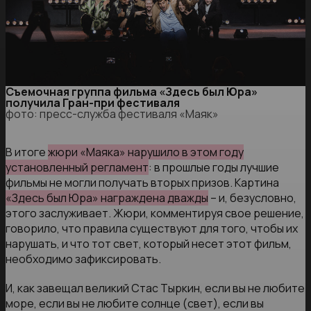
Съемочная группа фильма «Здесь был Юра»
получила Гран-при фестиваля
фото: пресс-служба фестиваля «Маяк»
В итоге
жюри «Маяка» нарушило в этом году
установленный регламент
: в прошлые годы лучшие
фильмы не могли получать вторых призов. Картина
«Здесь был Юра» награждена дважды
– и, безусловно,
этого заслуживает. Жюри, комментируя свое решение,
говорило, что правила существуют для того, чтобы их
нарушать, и что тот свет, который несет этот фильм,
необходимо зафиксировать.
И, как завещал великий Стас Тыркин, если вы не любите
море, если вы не любите солнце (свет), если вы