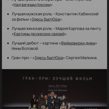
«
Над вечным покоем
».
Лучшая мужская роль – Константин Хабенский
за фильм «
Здесь был Юра
».
Лучшая женская роль – Мария Карпова за ленту
«
Картины дружеских связей
».
Лучший дебют – картина «
Фейерверки днем
»
Нины Воловой.
Гран-при – «
Здесь был Юра
» Сергея Малкина.