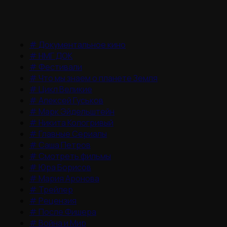
#
Документальное кино
#
НМГ ДОК
#
Фестивали
#
Что мы знаем о планете Земля
#
Цикл Великие
#
Алексей Гуськов
#
Марк Эйдельштейн
#
Никита Кологривый
#
Главные Сериалы
#
Саша Петров
#
Смотреть фильмы
#
Юра Борисов
#
Мария Аронова
#
Трейлер
#
Рецензия
#
После Фишера
#
Война и Мир