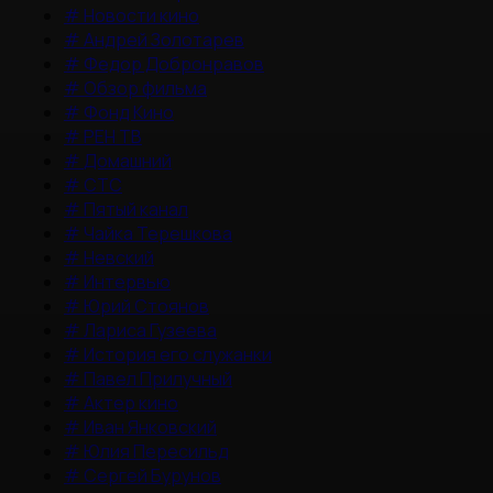
#
Новости кино
#
Андрей Золотарев
#
Федор Добронравов
#
Обзор фильма
#
Фонд Кино
#
РЕН ТВ
#
Домашний
#
СТС
#
Пятый канал
#
Чайка Терешкова
#
Невский
#
Интервью
#
Юрий Стоянов
#
Лариса Гузеева
#
История его служанки
#
Павел Прилучный
#
Актер кино
#
Иван Янковский
#
Юлия Пересильд
#
Сергей Бурунов