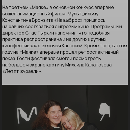
На третьем «Маяке» в основной конкурс впервые
вошел анимационный фильм. Мультфильму
Константина Бронзита «
На выброс
» пришлось
на равных состязаться с игровым кино. Программный
директор Стас Тыркин напомнил, что подобная
практика распространена и на других крупных
кинофестивалях, включая Каннский. Кроме того, в этом
году на «Маяке» впервые прошел ретроспективный
показ. Гости фестиваля смогли посмотреть
на большом экране картину Михаила Калатозова
«Летят журавли».