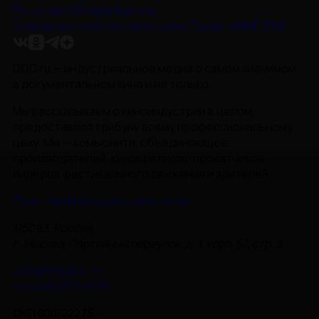
Рецензии
Обзоры
Анонсы
Снимается кино
Энциклопедия
Проекты НМГ ДОК
DOC.ru — индустриальное медиа о самом значимом
в документальном кино и не только.
Мы рассказываем о киноиндустрии в целом,
предоставляя трибуну всему профессиональному
цеху. Мы — комьюнити, объединяющее
производителей, кинокритиков, прокатчиков,
лидеров фестивального движения и зрителей.
Политика Конфиденциальности
115093, Россия,
г. Москва, Партийный переулок, д. 1, корп. 57, стр. 3
info@nmgdoc.ru
+7 (495) 937-6170
ОКП 000122275