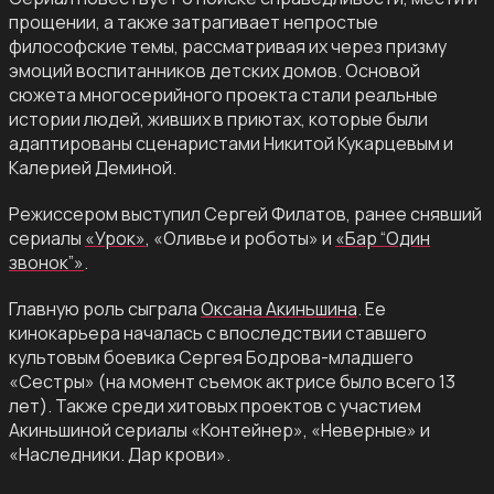
прощении, а также затрагивает непростые
философские темы, рассматривая их через призму
эмоций воспитанников детских домов. Основой
сюжета многосерийного проекта стали реальные
истории людей, живших в приютах, которые были
адаптированы сценаристами Никитой Кукарцевым и
Калерией Деминой.
Режиссером выступил Сергей Филатов, ранее снявший
сериалы
«Урок»
, «Оливье и роботы» и
«Бар “Один
звонок”»
.
Главную роль сыграла
Оксана Акиньшина
. Ее
кинокарьера началась с впоследствии ставшего
культовым боевика Сергея Бодрова-младшего
«Сестры» (на момент съемок актрисе было всего 13
лет). Также среди хитовых проектов с участием
Акиньшиной сериалы «Контейнер», «Неверные» и
«Наследники. Дар крови».