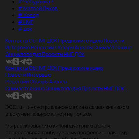
#
Чебурашка 3
#
Матвей Лыков
#
Холод
#
НМГ
#
док
Контакты
Об НМГ ДОК
Предложите идею
Новости
Интервью
Рецензии
Обзоры
Анонсы
Снимается кино
Энциклопедия
Проекты НМГ ДОК
Контакты
Об НМГ ДОК
Предложите идею
Новости
Интервью
Рецензии
Обзоры
Анонсы
Снимается кино
Энциклопедия
Проекты НМГ ДОК
DOC.ru — индустриальное медиа о самом значимом
в документальном кино и не только.
Мы рассказываем о киноиндустрии в целом,
предоставляя трибуну всему профессиональному