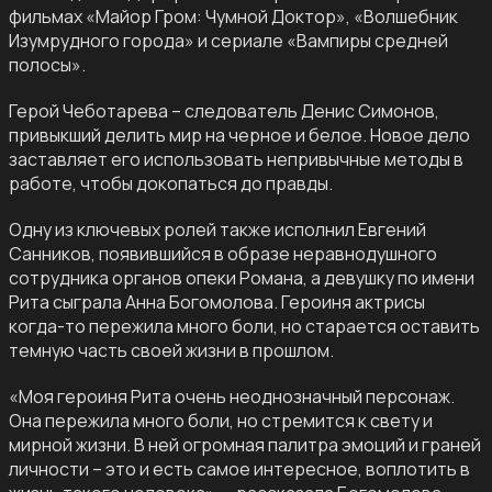
фильмах «Майор Гром: Чумной Доктор», «Волшебник
Изумрудного города» и сериале «Вампиры средней
полосы».
Герой Чеботарева – следователь Денис Симонов,
привыкший делить мир на черное и белое. Новое дело
заставляет его использовать непривычные методы в
работе, чтобы докопаться до правды.
Одну из ключевых ролей также исполнил Евгений
Санников, появившийся в образе неравнодушного
сотрудника органов опеки Романа, а девушку по имени
Рита сыграла Анна Богомолова. Героиня актрисы
когда-то пережила много боли, но старается оставить
темную часть своей жизни в прошлом.
«Моя героиня Рита очень неоднозначный персонаж.
Она пережила много боли, но стремится к свету и
мирной жизни. В ней огромная палитра эмоций и граней
личности – это и есть самое интересное, воплотить в