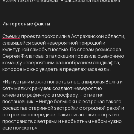
жизнь такого человека», – рассказала Богомолова.
Интересные факты
Съемки
проекта проходили в Астраханской области,
славящейся своей невероятной природой и
культурной самобытностью. По словам режиссера
Сергея Филатова, эта локация поразила съемочную
команду невероятным разнообразием ландшафта,
которое можно увидеть в пределах часа езды.
«Из пустыни можно попасть в лес, а широкая Волга и
сеть мелких речушек создают невероятно
кинематографичную атмосферу, – отметил
постановщик. – Нигде больше я не встречал такого
соседства старинной застройки с огромной рекой и
островом посередине. Таких гигантских открытых
пространств с ветрами и необъятным небом нужно
еще поискать».