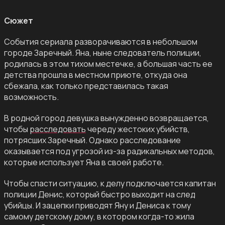
Сюжет
События сериала разворачиваются в небольшом
городе Заречный. Яна, ныне следователь полиции,
родилась в этом тихом местечке, а большая часть ее
детства прошла в местном приюте, откуда она
сбежала, как только представилась такая
возможность.
В родной город девушка вынужденно возвращается,
чтобы
расследовать
череду жестоких убийств,
потрясших Заречный. Однако расследование
оказывается под угрозой из-за радикальных методов,
которые использует Яна в своей работе.
Чтобы спасти ситуацию, к делу подключается капитан
полиции Денис, который быстро выходит на след
убийцы. И зацепки приводят Яну и Дениса к тому
самому детскому дому, в котором когда-то жила