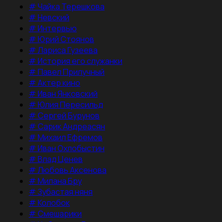
#
Чайка Терешкова
#
Невский
#
Интервью
#
Юрий Стоянов
#
Лариса Гузеева
#
История его служанки
#
Павел Прилучный
#
Актер кино
#
Иван Янковский
#
Юлия Пересильд
#
Сергей Бурунов
#
Сарик Андреасян
#
Михаил Ефремов
#
Иван Охлобыстин
#
Влад Ценев
#
Любовь Аксенова
#
Милана Бру
#
Зубастая няня
#
Колобок
#
Смешарики