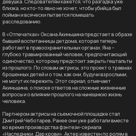
девушка. Следователям кажется, что разгадка уже
близка, но кто-то явно не хочет, чтобы убийца был
пойман и всячески пытается помешать
расследованию.
В «Отпечатках» Оксана Акиньшина предстает в образе
бывшей воспитанницы детдома, которая теперь
работает в правоохранительных органах. Яна –
глубоко травмированный человек, предпочитающий
одиночество, которому предстоит закрыть гештальты
из прошлого. По словам актрисы, это проект о травмах
брошенных детей и о том, как они, будучи взрослыми,
не могут их пережить. Этот сериал, отмечает
Акиньшина, о поиске ответов на сложные жизненные
вопросы и о влиянии прошлого на нынешнюю жизнь
человека.
Партнером актрисы на съемочной площадке стал
Дмитрий Чеботарев. Ранее они уже работали вместе
во время производства фэнтези-сериала
«Наследники. Дар крови». Актер известен по ролям в