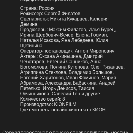
Страна:
Россия
Режиссер:
Сергей Филатов
Сценаристы:
Никита Кукарцев, Калерия
Демина
Продюсеры:
Максим Филатов, Илья Бурец,
Ирина Щербович-Вечер, Елена Госман,
Наталья Исакова, Яна Лебедева, Юлия
Щетинина
Оператор-постановщик:
Антон Миронович
Актеры:
Оксана Акиньшина, Дмитрий
Чеботарев, Евгений Санников, Анна
Богомолова, Полина Кутепова, Олег Рязанцев,
Агриппина Стеклова, Владимир Большов,
Евгений Харитонов, Иван Фоминов, Мария
Абрамова, Александра Бабаскина, Андрей
Петелько, Игорь Денисов, Таисия
Овчинникова, Савелий Тен и другие.
Количество серий:
8
Производство:
KIONFILM
Где смотреть:
онлайн-кинотеатр КИОН
Сериал повествует о поиске справедливости, мести и