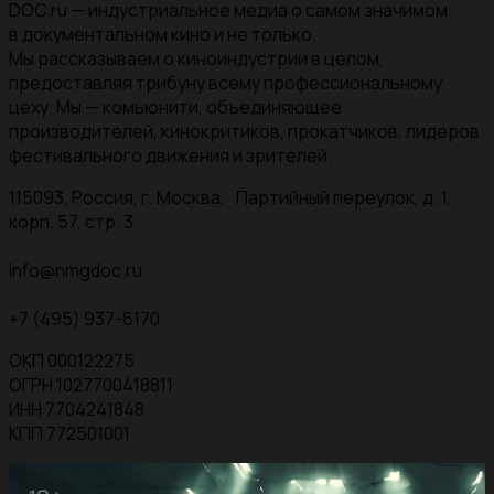
DOC.ru — индустриальное медиа о самом значимом
в документальном кино и не только.
Мы рассказываем о киноиндустрии в целом,
предоставляя трибуну всему профессиональному
цеху. Мы — комьюнити, объединяющее
производителей, кинокритиков, прокатчиков, лидеров
фестивального движения и зрителей.
115093, Россия, г. Москва, Партийный переулок, д. 1,
корп. 57, стр. 3
info@nmgdoc.ru
+7 (495) 937-6170
ОКП 000122275
ОГРН 1027700418811
ИНН 7704241848
КПП 772501001