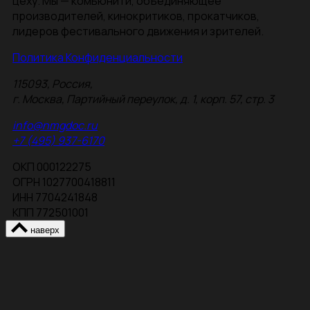
цеху. Мы — комьюнити, объединяющее
производителей, кинокритиков, прокатчиков,
лидеров фестивального движения и зрителей.
Политика Конфиденциальности
115093, Россия,
г. Москва, Партийный переулок, д. 1, корп. 57, стр. 3
info@nmgdoc.ru
+7 (495) 937-6170
ОКП 000122275
ОГРН 1027700418811
ИНН 7704241848
КПП 772501001
наверх