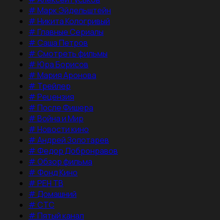
#
Марк Эйдельштейн
#
Никита Кологривый
#
Главные Сериалы
#
Саша Петров
#
Смотреть фильмы
#
Юра Борисов
#
Мария Аронова
#
Трейлер
#
Рецензия
#
После Фишера
#
Война и Мир
#
Новости кино
#
Андрей Золотарев
#
Федор Добронравов
#
Обзор фильма
#
Фонд Кино
#
РЕН ТВ
#
Домашний
#
СТС
#
Пятый канал