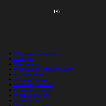
1
/
6
#
Документальное кино
#
НМГ ДОК
#
Фестивали
#
Что мы знаем о планете Земля
#
Цикл Великие
#
Алексей Гуськов
#
Марк Эйдельштейн
#
Никита Кологривый
#
Главные Сериалы
#
Саша Петров
#
Смотреть фильмы