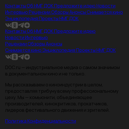
Контакты
Об НМГ ДОК
Предложите идею
Новости
Интервью
Рецензии
Обзоры
Анонсы
Снимается кино
Энциклопедия
Проекты НМГ ДОК
Контакты
Об НМГ ДОК
Предложите идею
Новости
Интервью
Рецензии
Обзоры
Анонсы
Снимается кино
Энциклопедия
Проекты НМГ ДОК
DOC.ru — индустриальное медиа о самом значимом
в документальном кино и не только.
Мы рассказываем о киноиндустрии в целом,
предоставляя трибуну всему профессиональному
цеху. Мы — комьюнити, объединяющее
производителей, кинокритиков, прокатчиков,
лидеров фестивального движения и зрителей.
Политика Конфиденциальности