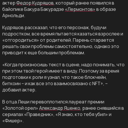
актер
Федор Кудряшов
, который ранее появился в
байопике Бакура Бакурадзе
«Лермонтов»
в образе
Арнольди.
Кудряшов рассказал, что его персонаж, будучи
подростком, все время пытается казаться взрослее и
«отгородиться» от родителей. Парень старается
решать свои проблемы самостоятельно, однако это
приводит к еще большим проблемам.
«Когда произносишь текст в сцене, надо понимать, что
при этом твой герой имеет в виду. Поэтому за время
подготовки к роли я узнал, что такое блокчейн,
биткоин – и как все это взаимосвязано с NFT», –
добавил актер.
В отца Леши перевоплотился лауреат премии
«Золотой орел»
Александр Яценко
, ранее снявшийся в
сериалах «Праведник», «Я знаю, кто тебя убил» и
«Фишер».