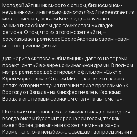
Молодой айтишник вместе с отцом, бизнесменом-
неудачником, и матерью-домохозяйкой переезжает из
мегаполиса на Дальний Восток, где начинает
заниматься обналом для самых опасных людей
региона. О том, что из этого может выйти, –
рассказывает режиссер Борис Акопов в своем новом
многосерийном фильме.
Для Бориса Акопова «Обнальщик» далеко не первый
проект, снятый в жанре криминальной драмы. В полном
метре режиссер дебютировал с фильмом «Бык» с
Юрой Борисовым
и Стасей Милославской в главных
ролях, который получил главный приз в программе «К
Востоку от Запада» на Кинофестивале в Карловых
Варах, а его первым сериалом стал «На автомате».
По словам постановщика, криминальная драматургия
всегда была и будет интересна зрителям, так как
имеет более динамичный сюжет, чем иные жанры.
Кроме того, она неизбежно освещает вопросы жизни и