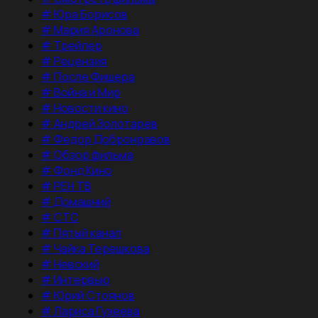
#
Юра Борисов
#
Мария Аронова
#
Трейлер
#
Рецензия
#
После Фишера
#
Война и Мир
#
Новости кино
#
Андрей Золотарев
#
Федор Добронравов
#
Обзор фильма
#
Фонд Кино
#
РЕН ТВ
#
Домашний
#
СТС
#
Пятый канал
#
Чайка Терешкова
#
Невский
#
Интервью
#
Юрий Стоянов
#
Лариса Гузеева