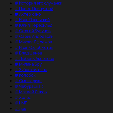
#
История его служанки
#
Павел Прилучный
#
Актер кино
#
Иван Янковский
#
Юлия Пересильд
#
Сергей Бурунов
#
Сарик Андреасян
#
Михаил Ефремов
#
Иван Охлобыстин
#
Влад Ценев
#
Любовь Аксенова
#
Милана Бру
#
Зубастая няня
#
Колобок
#
Смешарики
#
Чебурашка 3
#
Матвей Лыков
#
Холод
#
НМГ
#
док