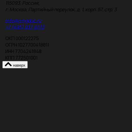
115093, Россия,
г. Москва, Партийный переулок, д. 1, корп. 57, стр. 3
info@nmgdoc.ru
+7 (495) 937-6170
ОКП 000122275
ОГРН 1027700418811
ИНН 7704241848
КПП 772501001
наверх