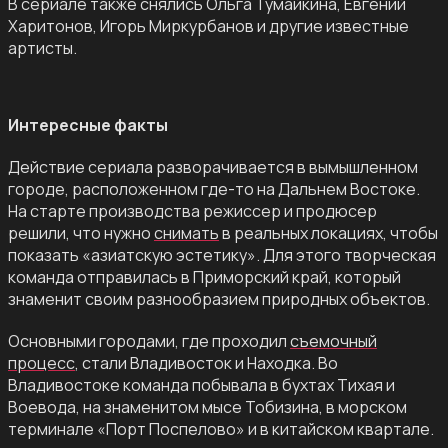
В сериале также снялись Ольга Тумайкина, Евгений
Харитонов, Игорь Миркурбанов и другие известные
артисты.
Интересные факты
Действие сериала разворачивается в вымышленном
городе, расположенном где-то на Дальнем Востоке.
На старте производства режиссер и продюсер
решили, что нужно
снимать
в реальных локациях, чтобы
показать «азиатскую эстетику». Для этого творческая
команда отправилась в Приморский край, который
знаменит своим разнообразием природных объектов.
Основными городами, где проходил
съемочный
процесс
, стали Владивосток и Находка. Во
Владивостоке команда побывала в бухтах Тихая и
Воевода, на знаменитом мысе Тобизина, в морском
терминале «Порт Поспелово» и в китайском квартале.