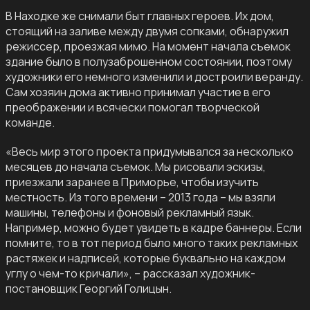
В Находке же снимали быт главных героев. Их дом,
стоящий на заливе между двумя сопками, обнаружил
режиссер, проезжая мимо. На момент начала съемок
здание было в полузаброшенном состоянии, поэтому
художники его немного изменили и достроили веранду.
Сам хозяин дома активно принимал участие в его
преображении и всячески помогал творческой
команде.
«Весь мир этого проекта придумывался за несколько
месяцев до начала съемок. Мы рисовали эскизы,
приезжали заранее в Приморье, чтобы изучить
местность. Из того времени – 2013 года – мы взяли
машины, телефоны и фоновый рекламный язык.
Например, можно будет увидеть в кадре баннеры. Если
помните, то в тот период было много таких рекламных
растяжек и надписей, которые буквально на каждом
углу о чем-то кричали», – рассказал художник-
постановщик Георгий Голицын.