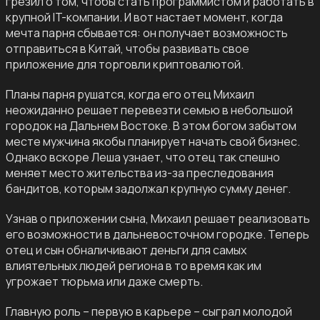
грезил о том, чтобы стать программистом и работать в
крупной IT-компании. И вот настает момент, когда
мечта парня сбывается: он получает возможность
отправиться в Китай, чтобы развивать свое
приложение для торговли криптовалютой.
Планы парня рушатся, когда его отец Михаил
неожиданно решает перевезти семью в небольшой
городок на Дальнем Востоке. В этом богом забытом
месте мужчина якобы планирует начать свой бизнес.
Однако вскоре Леша узнает, что отец так спешно
меняет место жительства из-за преследования
бандитов, которым задолжал крупную сумму денег.
Узнав о приложении сына, Михаил решает реализовать
его возможности в дальневосточном городке. Теперь
отец и сын обналичивают деньги для самых
влиятельных людей региона в то время как им
угрожает тюрьма или даже смерть.
Главную роль – первую в карьере – сыграл молодой