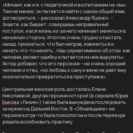
«Михаил, как и я, с педагогикой и воспитанием на «вы».
Тем не менее, он пытается найти с сыном общий язык,
договориться, – рассказал Александр Яценко. –
Знаете, как бывает: совершишь неправильный
поступок, и вся жизнь из-за него начинает меняться в
ненужную сторону. И потом очень трудно отмотать
назад, признаться, что был неправ, извиниться и
начать что-то менять… Наш сериал именно об этом: как
человек делает ошибку и пытается из нее вырулить».
Актер добавил, что его персонаж – не очень хороший
человек и отец, «но любовь к сыну и жене не дает ему
окончательно превратиться в преступника».
Центральная женская роль досталась Елене
Николаевой, другая героиня которой (в сериале
Юрия
Быкова
«Лихие») также была вынуждена последовать
за мужем на Дальний Восток. В «Обнальщике» ее
героиня когда-то была психологом и после переезда
решила возобновить практику.