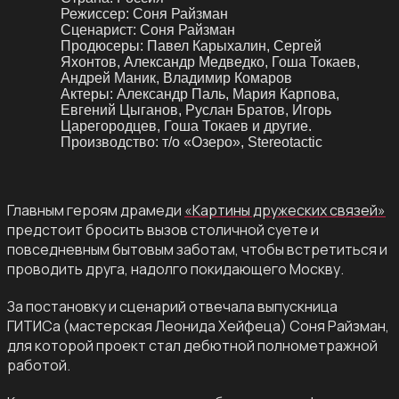
Режиссер:
Соня Райзман
Сценарист:
Соня Райзман
Продюсеры:
Павел Карыхалин, Сергей
Яхонтов, Александр Медведко, Гоша Токаев,
Андрей Маник, Владимир Комаров
Актеры:
Александр Паль, Мария Карпова,
Евгений Цыганов, Руслан Братов, Игорь
Царегородцев, Гоша Токаев и другие.
Производство:
т/о «Озеро», Stereotactic
Главным героям драмеди
«Картины дружеских связей»
предстоит бросить вызов столичной суете и
повседневным бытовым заботам, чтобы встретиться и
проводить друга, надолго покидающего Москву.
За постановку и сценарий отвечала выпускница
ГИТИСа (мастерская Леонида Хейфеца) Соня Райзман,
для которой проект стал дебютной полнометражной
работой.