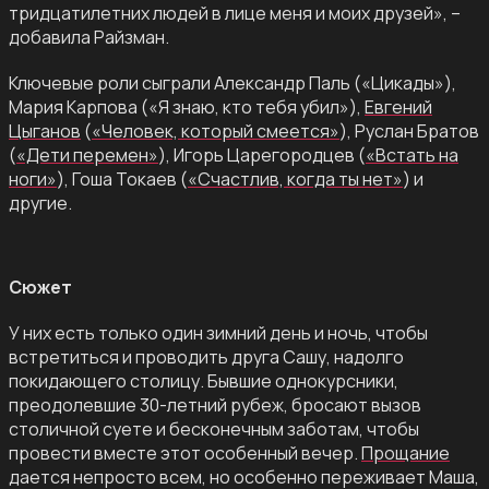
тридцатилетних людей в лице меня и моих друзей», –
добавила Райзман.
Ключевые роли сыграли Александр Паль («Цикады»),
Мария Карпова («Я знаю, кто тебя убил»),
Евгений
Цыганов
(
«Человек, который смеется»
), Руслан Братов
(
«Дети перемен»
), Игорь Царегородцев (
«Встать на
ноги»
), Гоша Токаев (
«Счастлив, когда ты нет»
) и
другие.
Сюжет
У них есть только один зимний день и ночь, чтобы
встретиться и проводить друга Сашу, надолго
покидающего столицу. Бывшие однокурсники,
преодолевшие 30-летний рубеж, бросают вызов
столичной суете и бесконечным заботам, чтобы
провести вместе этот особенный вечер.
Прощание
дается непросто всем, но особенно переживает Маша,