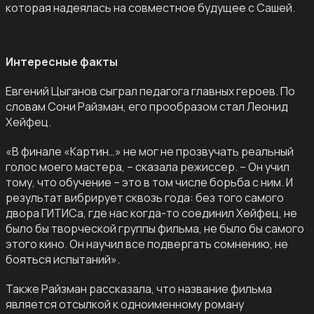
которая надеялась на совместное будущее с Сашей.
Интересные факты
Евгений Цыганов сыграл педагога главных героев. По
словам Сони Райзман, его прообразом стал Леонид
Хейфец.
«В финале «Картин…» не мог не прозвучать реальный
голос моего мастера, – сказала режиссер. – Он учил
тому, что обучение – это в том числе борьба с ним. И
результат вибрирует сквозь года: без того самого
двора ГИТИСа, где нас когда-то соединил Хейфец, не
было бы творческой группы фильма, не было бы самого
этого кино. Он научил все подвергать сомнению, не
бояться испытаний».
Также Райзман рассказала, что название фильма
является отсылкой к одноименному роману