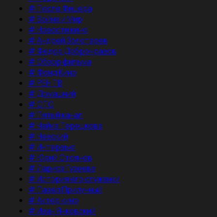
#
После Фишера
#
Война и Мир
#
Новости кино
#
Андрей Золотарев
#
Федор Добронравов
#
Обзор фильма
#
Фонд Кино
#
РЕН ТВ
#
Домашний
#
СТС
#
Пятый канал
#
Чайка Терешкова
#
Невский
#
Интервью
#
Юрий Стоянов
#
Лариса Гузеева
#
История его служанки
#
Павел Прилучный
#
Актер кино
#
Иван Янковский