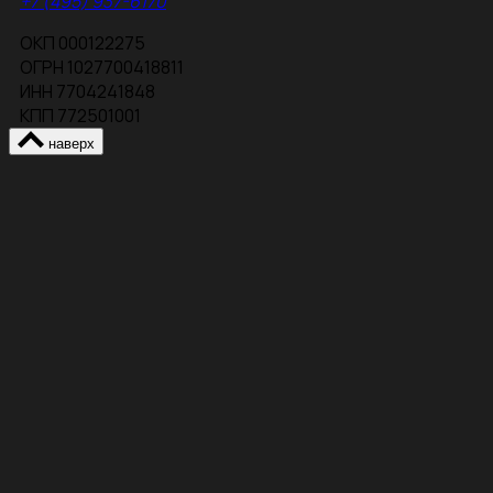
+7 (495) 937-6170
ОКП 000122275
ОГРН 1027700418811
ИНН 7704241848
КПП 772501001
наверх