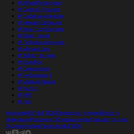
#
Юлия Пересильд
#
Сергей Бурунов
#
Сарик Андреасян
#
Михаил Ефремов
#
Иван Охлобыстин
#
Влад Ценев
#
Любовь Аксенова
#
Милана Бру
#
Зубастая няня
#
Колобок
#
Смешарики
#
Чебурашка 3
#
Матвей Лыков
#
Холод
#
НМГ
#
док
Контакты
Об НМГ ДОК
Предложите идею
Новости
Интервью
Рецензии
Обзоры
Анонсы
Снимается кино
Энциклопедия
Проекты НМГ ДОК