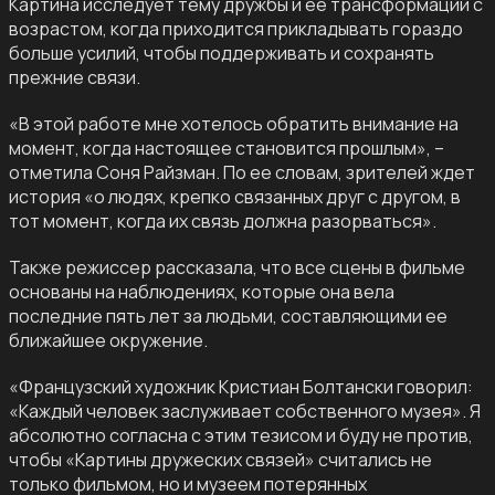
Картина исследует тему дружбы и ее трансформации с
возрастом, когда приходится прикладывать гораздо
больше усилий, чтобы поддерживать и сохранять
прежние связи.
«В этой работе мне хотелось обратить внимание на
момент, когда настоящее становится прошлым», –
отметила Соня Райзман. По ее словам, зрителей ждет
история «о людях, крепко связанных друг с другом, в
тот момент, когда их связь должна разорваться».
Также режиссер рассказала, что все сцены в фильме
основаны на наблюдениях, которые она вела
последние пять лет за людьми, составляющими ее
ближайшее окружение.
«Французский художник Кристиан Болтански говорил:
«Каждый человек заслуживает собственного музея». Я
абсолютно согласна с этим тезисом и буду не против,
чтобы «Картины дружеских связей» считались не
только фильмом, но и музеем потерянных