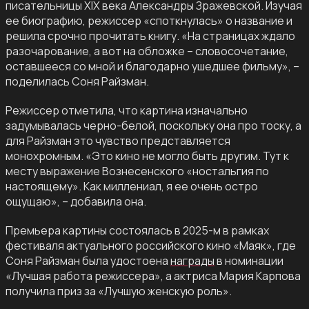
писательницы XIX века Александры Зражевской. Изучая
ее биографию, режиссер «споткнулась» о название и
решила срочно прочитать книгу. «На страницах ждало
разочарование, а вот на обложке – словосочетание,
оставшееся со мной и благодарно ушедшее фильму», –
поделилась Соня Райзман.
Режиссер отметила, что картина изначально
задумывалась черно-белой, поскольку она про тоску, а
для Райзман это чувство представляется
монохромным. «Это кино не могло быть другим. Тут к
месту выражение Вознесенского «ностальгия по
настоящему». Как миллениал, я ее очень остро
ощущаю», – добавила она.
Премьера картины состоялась в 2025-м в рамках
фестиваля актуального российского кино «Маяк», где
Соня Райзман была удостоена
награды
в номинации
«Лучшая работа режиссера», а актриса Мария Карпова
получила приз за «Лучшую женскую роль».