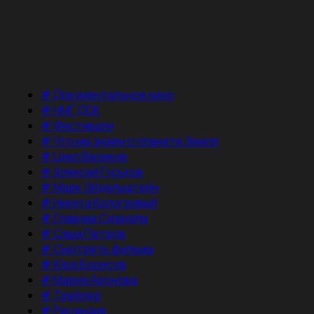
#
Документальное кино
#
НМГ ДОК
#
Фестивали
#
Что мы знаем о планете Земля
#
Цикл Великие
#
Алексей Гуськов
#
Марк Эйдельштейн
#
Никита Кологривый
#
Главные Сериалы
#
Саша Петров
#
Смотреть фильмы
#
Юра Борисов
#
Мария Аронова
#
Трейлер
#
Рецензия