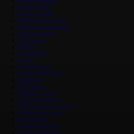
#
После Фишера
#
Война и Мир
#
Новости кино
#
Андрей Золотарев
#
Федор Добронравов
#
Обзор фильма
#
Фонд Кино
#
РЕН ТВ
#
Домашний
#
СТС
#
Пятый канал
#
Чайка Терешкова
#
Невский
#
Интервью
#
Юрий Стоянов
#
Лариса Гузеева
#
История его служанки
#
Павел Прилучный
#
Актер кино
#
Иван Янковский
#
Юлия Пересильд