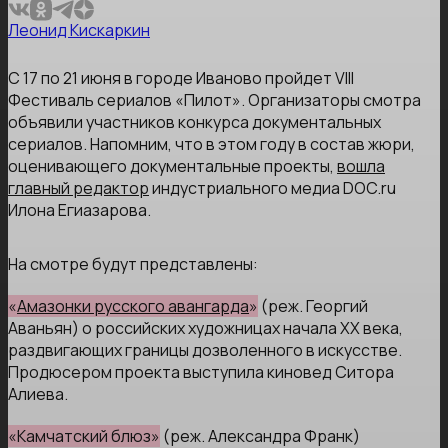
Леонид Кискаркин
С 17 по 21 июня в городе Иваново пройдет VIII
Фестиваль сериалов «Пилот». Организаторы смотра
объявили участников конкурса документальных
сериалов. Напомним, что в этом году в состав жюри,
оценивающего документальные проекты,
вошла
главный редактор
индустриального медиа DOC.ru
Илона Егиазарова.
На смотре будут представлены:
«
Амазонки русского авангарда
»
(реж. Георгий
Аваньян) о российских художницах начала XX века,
раздвигающих границы дозволенного в искусстве.
Продюсером проекта выступила киновед Ситора
Алиева.
«Камчатский блюз»
(реж. Александра Франк)