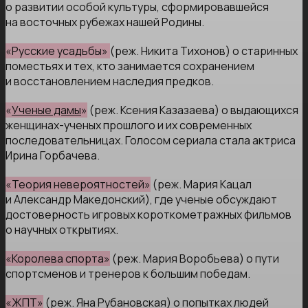
о развитии особой культуры, сформировавшейся
на восточных рубежах нашей Родины.
«Русские усадьбы»
(реж. Никита Тихонов) о старинных
поместьях и тех, кто занимается сохранением
и восстановлением наследия предков.
«
Ученые дамы
»
(реж. Ксения Казазаева) о выдающихся
женщинах-ученых прошлого и их современных
последовательницах. Голосом сериала стала актриса
Ирина Горбачева.
«Теория невероятностей»
(реж. Мария Кацал
и Александр Македонский), где ученые обсуждают
достоверность игровых короткометражных фильмов
о научных открытиях.
«Королева спорта»
(реж. Мария Воробьева) о пути
спортсменов и тренеров к большим победам.
«ЖПТ»
(реж. Яна Рубановская) о попытках людей