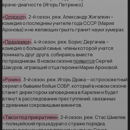
враче-диагносте (Игорь Петренко).
«
Олдскул
»
, 2-й сезон, реж. Александр Жигалкин –
комедия о последнем учителе года СССР (Мария
Аронова) и не желающих грызть гранит науки зумерах.
«
Праздники
»
, 4-й сезон, реж. Борис Дергачев –
комедия о большой семье, члены которой учатся
понимать друг друга, собираясь вместе
по праздникам. В новом сезоне
появится
Сергей
Шакуров, играющий отца героини Марии Ароновой.
«Ронин»
, 3-й сезон, реж. Игорь Драка – остросюжетный
сериал о бывшем бойце СОБР, который в новом сезоне
станет директором заповедника в Карелии и будет
втянут в расследование преступлений, связанных
с древними сокровищами викингов.
«Такси под прикрытием»
, 2-й сезон, реж. Стас Шмелев
– полицейский процедурал о страже порядка,