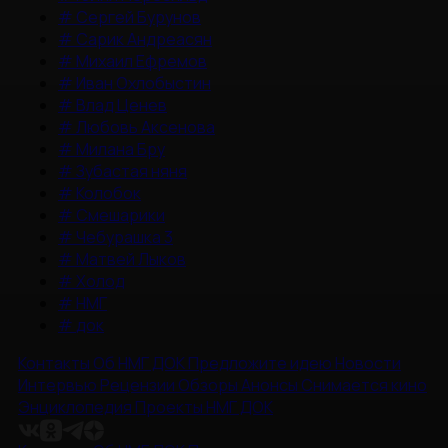
#
Сергей Бурунов
#
Сарик Андреасян
#
Михаил Ефремов
#
Иван Охлобыстин
#
Влад Ценев
#
Любовь Аксенова
#
Милана Бру
#
Зубастая няня
#
Колобок
#
Смешарики
#
Чебурашка 3
#
Матвей Лыков
#
Холод
#
НМГ
#
док
Контакты
Об НМГ ДОК
Предложите идею
Новости
Интервью
Рецензии
Обзоры
Анонсы
Снимается кино
Энциклопедия
Проекты НМГ ДОК