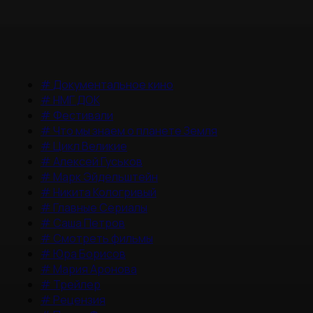
#
Документальное кино
#
НМГ ДОК
#
Фестивали
#
Что мы знаем о планете Земля
#
Цикл Великие
#
Алексей Гуськов
#
Марк Эйдельштейн
#
Никита Кологривый
#
Главные Сериалы
#
Саша Петров
#
Смотреть фильмы
#
Юра Борисов
#
Мария Аронова
#
Трейлер
#
Рецензия