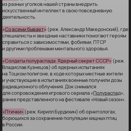
из разных уголков нашей страны внедрить
искусственный интеллект в свою повседневную
деятельность.
«
Со всеми бывает
»
(реж. Александр Македонский), где
специалисты и звездные наставники помогают героям
справиться с зависимостями, фобиями, ПТСР
и другими проблемами ментального здоровья.
«Солдаты полураспада. Ядерный секрет СССР»
(реж.
Владислав Кузнецов) об ядерных испытаниях
на Тоцком полигоне, в ходе которых местные жители
и участвующие в испытаниях военные получили дозы
радиационного облучения. Док снимался
для сопровождения игрового сериала «
Полураспад
»,
ранее представленного на фестивале «Новый сезон».
«Птички»
(реж. Кирилл Бурдихин) об орнитологах,
борющихся за сохранение популяции хищных птиц
в России.