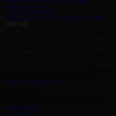
Контакты
Об НМГ ДОК
Предложите идею
Новости
Интервью
Рецензии
Обзоры
Анонсы
Снимается кино
Энциклопедия
Проекты НМГ ДОК
DOC.ru — индустриальное медиа о самом значимом
в документальном кино и не только.
Мы рассказываем о киноиндустрии в целом,
предоставляя трибуну всему профессиональному
цеху. Мы — комьюнити, объединяющее
производителей, кинокритиков, прокатчиков,
лидеров фестивального движения и зрителей.
Политика Конфиденциальности
115093, Россия,
г. Москва, Партийный переулок, д. 1, корп. 57, стр. 3
info@nmgdoc.ru
+7 (495) 937-6170