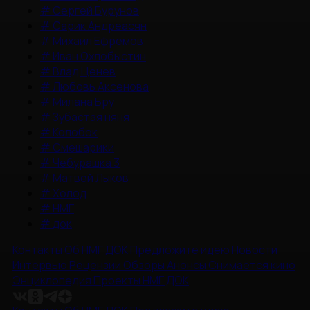
#
Сергей Бурунов
#
Сарик Андреасян
#
Михаил Ефремов
#
Иван Охлобыстин
#
Влад Ценев
#
Любовь Аксенова
#
Милана Бру
#
Зубастая няня
#
Колобок
#
Смешарики
#
Чебурашка 3
#
Матвей Лыков
#
Холод
#
НМГ
#
док
Контакты
Об НМГ ДОК
Предложите идею
Новости
Интервью
Рецензии
Обзоры
Анонсы
Снимается кино
Энциклопедия
Проекты НМГ ДОК