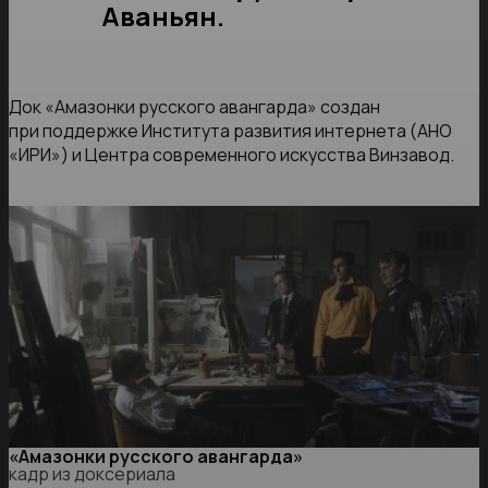
Аваньян.
Док «Амазонки русского авангарда» создан
при поддержке Института развития интернета (АНО
«ИРИ») и Центра современного искусства Винзавод.
«Амазонки русского авангарда»
кадр из доксериала