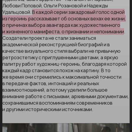
Любови Поповой, Ольги Розановой и Надежды
Удальцовой.
В каждой серии закадровый голос одной
из героинь рассказывает об основных вехах ее жизни,
о причинах выбора авангарда как художественного
и жизненного манифеста, о признании и непонимании
.
Создатели проекта не стали заниматься
академической реконструкцией биографий и в
качестве визуального стиля выбрали не привычную
ретроэстетику с приглушенными цветами, а яркую
палитру работ художниц-героинь, благодаря которой
каждый кадр становится похож на картину. В то
же время они стремились к максимальной точности
в передаче фактов, интонаций и реальных
взаимоотношений, а потому уделили большое
внимание работе с письмами, архивными документами,
сохранившимся воспоминаниям современников
и другими историческими источниками.