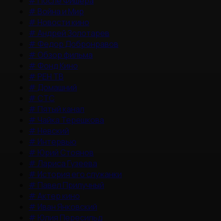
#
После Фишера
#
Война и Мир
#
Новости кино
#
Андрей Золотарев
#
Федор Добронравов
#
Обзор фильма
#
Фонд Кино
#
РЕН ТВ
#
Домашний
#
СТС
#
Пятый канал
#
Чайка Терешкова
#
Невский
#
Интервью
#
Юрий Стоянов
#
Лариса Гузеева
#
История его служанки
#
Павел Прилучный
#
Актер кино
#
Иван Янковский
#
Юлия Пересильд