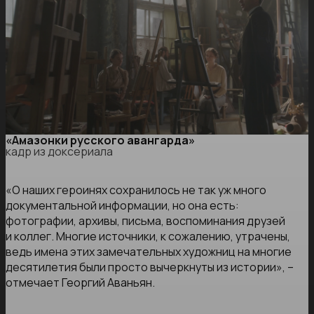
«Амазонки русского авангарда»
кадр из доксериала
«О наших героинях сохранилось не так уж много
документальной информации, но она есть:
фотографии, архивы, письма, воспоминания друзей
и коллег. Многие источники, к сожалению, утрачены,
ведь имена этих замечательных художниц на многие
десятилетия были просто вычеркнуты из истории», –
отмечает Георгий Аваньян.