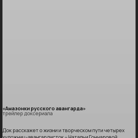
«Амазонки русского авангарда»
трейлер доксериала
Док расскажет о жизни и творческом пути четырех
художниц-авангардисток – Натальи Гончаровой,