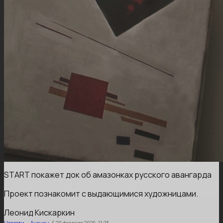
START покажет док об амазонках русского авангарда
Проект познакомит с выдающимися художницами.
Леонид Кискаркин
,
/
Новости
Анонсы
20 февраля 2026, 11:23