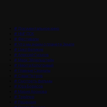
#
Документальное кино
#
НМГ ДОК
#
Фестивали
#
Что мы знаем о планете Земля
#
Цикл Великие
#
Алексей Гуськов
#
Марк Эйдельштейн
#
Никита Кологривый
#
Главные Сериалы
#
Саша Петров
#
Смотреть фильмы
#
Юра Борисов
#
Мария Аронова
#
Трейлер
#
Рецензия