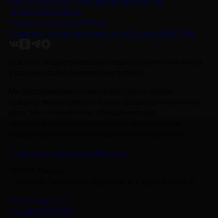
Контакты
Об НМГ ДОК
Предложите идею
Новости
Интервью
Рецензии
Обзоры
Анонсы
Снимается кино
Энциклопедия
Проекты НМГ ДОК
DOC.ru — индустриальное медиа о самом значимом
в документальном кино и не только.
Мы рассказываем о киноиндустрии в целом,
предоставляя трибуну всему профессиональному
цеху. Мы — комьюнити, объединяющее
производителей, кинокритиков, прокатчиков,
лидеров фестивального движения и зрителей.
Политика Конфиденциальности
115093, Россия,
г. Москва, Партийный переулок, д. 1, корп. 57, стр. 3
info@nmgdoc.ru
+7 (495) 937-6170