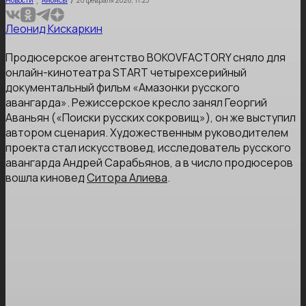
Леонид Кискаркин
Продюсерское агентство BOKOVFACTORY сняло для
онлайн-кинотеатра START четырехсерийный
документальный фильм «Амазонки русского
авангарда». Режиссерское кресло занял Георгий
Аваньян («Поиски русских сокровищ»), он же выступил
автором сценария. Художественным руководителем
проекта стал искусствовед, исследователь русского
авангарда Андрей Сарабьянов, а в число продюсеров
вошла киновед
Ситора Алиева
.