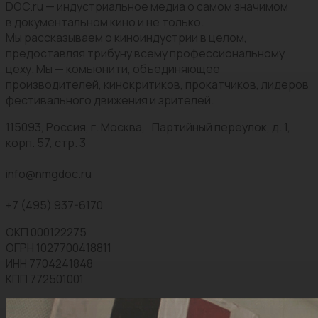
DOC.ru — индустриальное медиа о самом значимом
в документальном кино и не только.
Мы рассказываем о киноиндустрии в целом,
предоставляя трибуну всему профессиональному
цеху. Мы — комьюнити, объединяющее
производителей, кинокритиков, прокатчиков, лидеров
фестивального движения и зрителей.
115093, Россия, г. Москва, Партийный переулок, д. 1,
корп. 57, стр. 3
info@nmgdoc.ru
+7 (495) 937-6170
ОКП 000122275
ОГРН 1027700418811
ИНН 7704241848
КПП 772501001