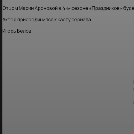
Отцом Марии Ароновой в 4-м сезоне «Праздников» буд
Актер присоединился к касту сериала.
Игорь Белов