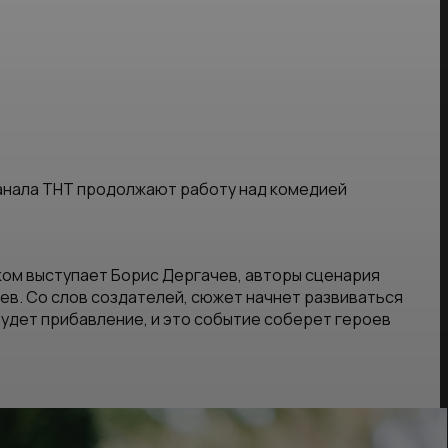
у канала ТНТ продолжают работу над комедией
ом выступает Борис Дергачев, авторы сценария
ев. Со слов создателей, сюжет начнет развиваться
будет прибавление, и это событие соберет героев