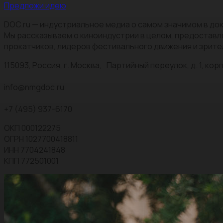
Предложи идею
DOC.ru — индустриальное медиа о самом значимом в док
Мы рассказываем о киноиндустрии в целом, предоставл
прокатчиков, лидеров фестивального движения и зрите
115093, Россия, г. Москва, Партийный переулок, д. 1, корп.
info@nmgdoc.ru
+7 (495) 937-6170
ОКП 000122275
ОГРН 1027700418811
ИНН 7704241848
КПП 772501001