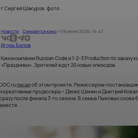
ет Сергей Шакуров: фото
Новости
,
Снимается кино
/
09 июня 2026, 14:47
Игорь Белов
Кинокомпании Russian Code и 1-2-3 Production по заказ
«Праздники». Зрителей ждут 20 новых эпизодов.
DOC.ru
писал
об этом проекте. Режиссером-постановщик
и креативные продюсеры – Денис Шенин и Дмитрий Ковал
сразу после финала 3-го сезона. В семье Пыжовых снова 
вместе.