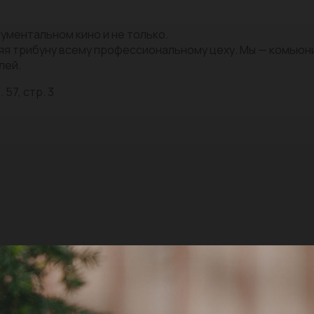
ументальном кино и не только.
яя трибуну всему профессиональному цеху. Мы — комью
лей.
 57, стр. 3