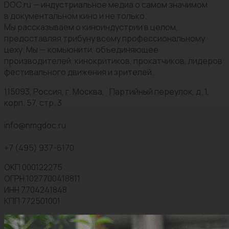
DOC.ru — индустриальное медиа о самом значимом
в документальном кино и не только.
Мы рассказываем о киноиндустрии в целом,
предоставляя трибуну всему профессиональному
цеху. Мы — комьюнити, объединяющее
производителей, кинокритиков, прокатчиков, лидеров
фестивального движения и зрителей.
115093, Россия, г. Москва, Партийный переулок, д. 1,
корп. 57, стр. 3
info@nmgdoc.ru
+7 (495) 937-6170
ОКП 000122275
ОГРН 1027700418811
ИНН 7704241848
КПП 772501001