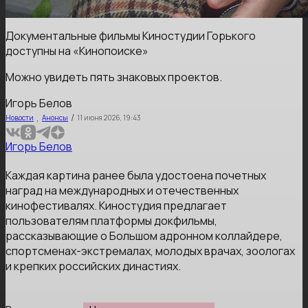
Документальные фильмы Киностудии Горького
доступны на «Кинопоиске»
Можно увидеть пять знаковых проектов.
Игорь Белов
,
/
Новости
Анонсы
11 июня 2026, 19:43
Игорь Белов
Каждая картина ранее была удостоена почетных
наград на международных и отечественных
кинофестивалях. Киностудия предлагает
пользователям платформы докфильмы,
рассказывающие о Большом адронном коллайдере,
спортсменах-экстремалах, молодых врачах, зоологах
и крепких российских династиях.