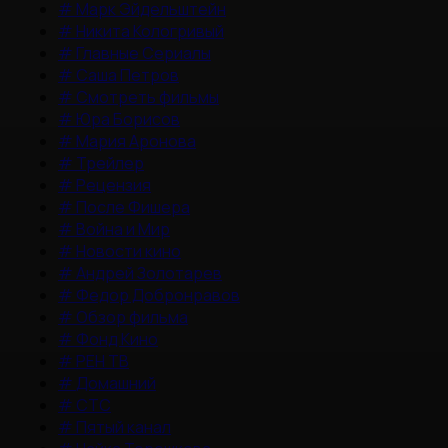
#
Марк Эйдельштейн
#
Никита Кологривый
#
Главные Сериалы
#
Саша Петров
#
Смотреть фильмы
#
Юра Борисов
#
Мария Аронова
#
Трейлер
#
Рецензия
#
После Фишера
#
Война и Мир
#
Новости кино
#
Андрей Золотарев
#
Федор Добронравов
#
Обзор фильма
#
Фонд Кино
#
РЕН ТВ
#
Домашний
#
СТС
#
Пятый канал