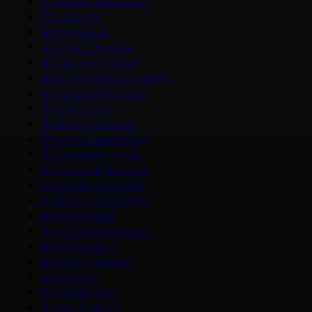
#
Чайка Терешкова
#
Невский
#
Интервью
#
Юрий Стоянов
#
Лариса Гузеева
#
История его служанки
#
Павел Прилучный
#
Актер кино
#
Иван Янковский
#
Юлия Пересильд
#
Сергей Бурунов
#
Сарик Андреасян
#
Михаил Ефремов
#
Иван Охлобыстин
#
Влад Ценев
#
Любовь Аксенова
#
Милана Бру
#
Зубастая няня
#
Колобок
#
Смешарики
#
Чебурашка 3