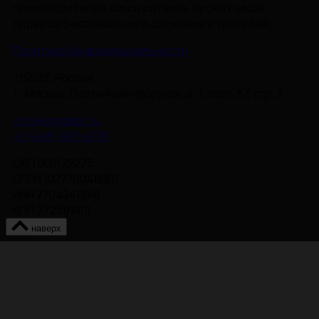
производителей, кинокритиков, прокатчиков,
лидеров фестивального движения и зрителей.
Политика Конфиденциальности
115093, Россия,
г. Москва, Партийный переулок, д. 1, корп. 57, стр. 3
info@nmgdoc.ru
+7 (495) 937-6170
ОКП 000122275
ОГРН 1027700418811
ИНН 7704241848
КПП 772501001
наверх