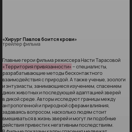
«Хирург Павлов боится крови»
трейлер фильма
Главные герои фильма режиссера Насти Тарасовой
«Территория привязанности»
– специалисты,
разрабатывающие методы бесконтактного
взаимодействия с природой. А также ученые, зоологи
и энтузиасты, занимающиеся изучением, спасением
диких животных и последующей адаптацией зверей
в дикой среде. Авторы исследуют границы между
антропогенной и природной сферами влияния,
задаваясь вопросом, насколько людям стоит
вмешиваться в жизнь зверей и могут ли подобные
действия привести к негативным последствиям.
В фильме показаны кадры спасения медвежат,