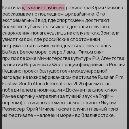
Картина
«Дыхание глубины»
режиссера Юрия Чичкова
рассказывает
о подледном фридайвинге
. Это
экстремальный вид, где спортсмены достигают
большой глубины без всякого дополнительного
снаряжения, полагаясь лишь на силу легких. Зрители
увидят кадры, где российские спортсменки
погружаются в самые холодные водоемы страны:
Байкал, Белое море, озеро Лама… Фильм снят
при поддержке Министерства культуры РФ, Агентства
развития Норильска и Федерации фридайвинга России.
Недавно проект был удостоен международной
награды: на южноафриканском фестивале Russian Film
Festival South Africa International 2026 фильм стал
победителем в номинации «Документальное кино».
Ранее картину наградили за лучший звук на Ergiir –
первом фестивале документального кино в Якутии.
Режиссер Юрий Чичков также получил главный приз
на фестивале «Человек и море» во Владивостоке.