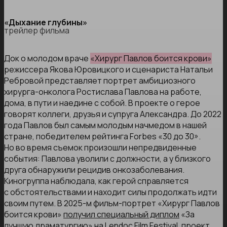
«Дыхание глубины»
трейлер фильма
Док о молодом враче
«Хирург Павлов боится крови»
режиссера Якова Юровицкого и сценариста Натальи
Ребровой представляет портрет амбициозного
хирурга-онколога Ростислава Павлова на работе,
дома, в пути и наедине с собой. В проекте о герое
говорят коллеги, друзья и супруга Александра. До 2022
года Павлов был самым молодым начмедом в нашей
стране, победителем рейтинга Forbes «30 до 30».
Но во время съемок произошли непредвиденные
события: Павлова уволили с должности, а у близкого
друга обнаружили рецидив онкозаболевания.
Киногруппа наблюдала, как герой справляется
с обстоятельствами и находит силы продолжать идти
своим путем. В 2025-м фильм-портрет «Хирург Павлов
боится крови»
получил специальный диплом
«За
лучшую драматургию» на Lendoc Film Festival, проект