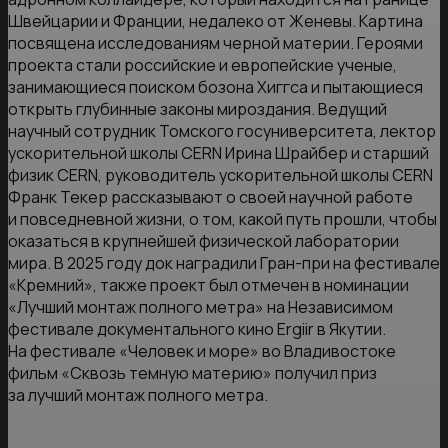
Швейцарии и Франции, недалеко от Женевы. Картина
посвящена исследованиям черной материи. Героями
проекта стали российские и европейские ученые,
занимающиеся поиском бозона Хиггса и пытающиеся
открыть глубинные законы мироздания. Ведущий
научный сотрудник Томского госуниверситета, лектор
ускорительной школы CERN Ирина Шрайбер и старший
физик CERN, руководитель ускорительной школы CERN
Франк Текер рассказывают о своей научной работе
и повседневной жизни, о том, какой путь прошли, чтобы
оказаться в крупнейшей физической лаборатории
мира. В 2025 году док наградили Гран-при на фестивале
«Кремний», также проект был отмечен в номинации
«Лучший монтаж полного метра» на Независимом
фестивале документального кино Ergiir в Якутии.
На фестивале «Человек и море» во Владивостоке
фильм «Сквозь темную материю» получил приз
за лучший монтаж полного метра.