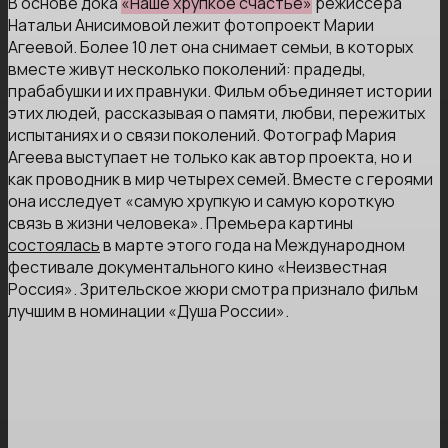
В основе дока
«Наше хрупкое счастье»
режиссера
Натальи Анисимовой лежит фотопроект Марии
Агеевой. Более 10 лет она снимает семьи, в которых
вместе живут несколько поколений: прадеды,
прабабушки и их правнуки. Фильм объединяет истории
этих людей, рассказывая о памяти, любви, пережитых
испытаниях и о связи поколений. Фотограф Мария
Агеева выступает не только как автор проекта, но и
как проводник в мир четырех семей. Вместе с героями
она исследует «самую хрупкую и самую короткую
связь в жизни человека». Премьера картины
состоялась
в марте этого года на Международном
фестивале документального кино «Неизвестная
Россия». Зрительское жюри смотра признало фильм
лучшим в номинации «Душа России».