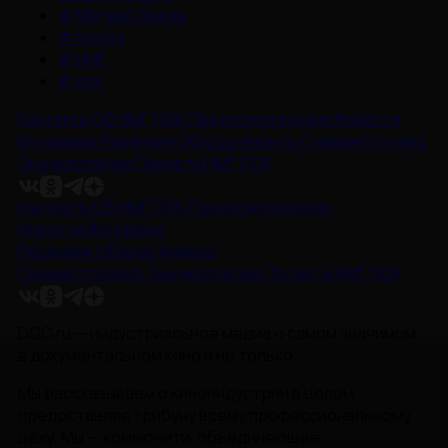
#
Матвей Лыков
#
Холод
#
НМГ
#
док
Контакты
Об НМГ ДОК
Предложите идею
Новости
Интервью
Рецензии
Обзоры
Анонсы
Снимается кино
Энциклопедия
Проекты НМГ ДОК
Контакты
Об НМГ ДОК
Предложите идею
Новости
Интервью
Рецензии
Обзоры
Анонсы
Снимается кино
Энциклопедия
Проекты НМГ ДОК
DOC.ru — индустриальное медиа о самом значимом
в документальном кино и не только.
Мы рассказываем о киноиндустрии в целом,
предоставляя трибуну всему профессиональному
цеху. Мы — комьюнити, объединяющее