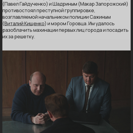
(Павел Гайдученко) и Шадриным (Макар Запорожский)
противостоял преступной группировке,
возглавляемой начальником полиции Сажиным
(
Виталий Кищенко
) и мэром Горовца. Им удалось
разоблачить махинации первых лиц города и посадить
их за решетку.