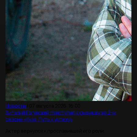
Новости
/
07 августа 2026, 16:00
Виталий Гогунский приступил к съемкам во 2-м
сезоне «Кузя. Путь к успеху»
Актер вернулся к прославившей его роли.