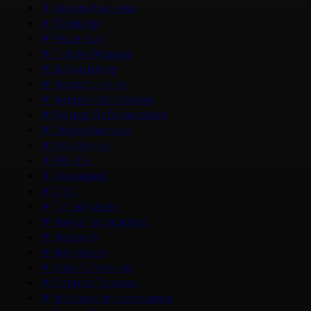
#
Мария Аронова
#
Трейлер
#
Рецензия
#
После Фишера
#
Война и Мир
#
Новости кино
#
Андрей Золотарев
#
Федор Добронравов
#
Обзор фильма
#
Фонд Кино
#
РЕН ТВ
#
Домашний
#
СТС
#
Пятый канал
#
Чайка Терешкова
#
Невский
#
Интервью
#
Юрий Стоянов
#
Лариса Гузеева
#
История его служанки