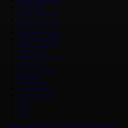
#
Павел Прилучный
#
Актер кино
#
Иван Янковский
#
Юлия Пересильд
#
Сергей Бурунов
#
Сарик Андреасян
#
Михаил Ефремов
#
Иван Охлобыстин
#
Влад Ценев
#
Любовь Аксенова
#
Милана Бру
#
Зубастая няня
#
Колобок
#
Смешарики
#
Чебурашка 3
#
Матвей Лыков
#
Холод
#
НМГ
#
док
Контакты
Об НМГ ДОК
Предложите идею
Новости