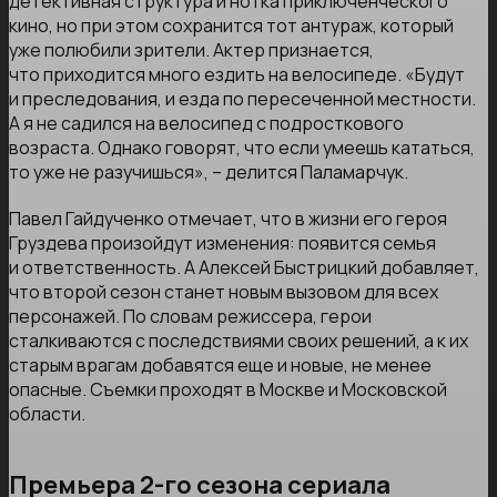
детективная структура и нотка приключенческого
кино, но при этом сохранится тот антураж, который
уже полюбили зрители. Актер признается,
что приходится много ездить на велосипеде. «Будут
и преследования, и езда по пересеченной местности.
А я не садился на велосипед с подросткового
возраста. Однако говорят, что если умеешь кататься,
то уже не разучишься», – делится Паламарчук.
Павел Гайдученко отмечает, что в жизни его героя
Груздева произойдут изменения: появится семья
и ответственность. А Алексей Быстрицкий добавляет,
что второй сезон станет новым вызовом для всех
персонажей. По словам режиссера, герои
сталкиваются с последствиями своих решений, а к их
старым врагам добавятся еще и новые, не менее
опасные. Съемки проходят в Москве и Московской
области.
Премьера 2-го сезона сериала