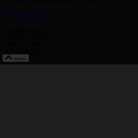
г. Москва, Партийный переулок, д. 1, корп. 57, стр. 3
info@nmgdoc.ru
+7 (495) 937-6170
ОКП 000122275
ОГРН 1027700418811
ИНН 7704241848
КПП 772501001
наверх