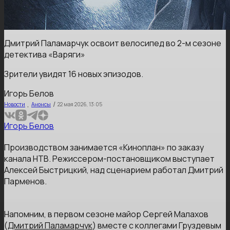
Дмитрий Паламарчук освоит велосипед во 2-м сезоне
детектива «Варяги»
Зрители увидят 16 новых эпизодов.
Игорь Белов
,
/
Новости
Анонсы
22 мая 2026, 13:05
Игорь Белов
Производством занимается «Киноплан» по заказу
канала НТВ. Режиссером-постановщиком выступает
Алексей Быстрицкий, над сценарием работал Дмитрий
Парменов.
Напомним, в первом сезоне майор Сергей Малахов
(
Дмитрий Паламарчук
) вместе с коллегами Груздевым