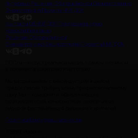
Интервью
Рецензии
Обзоры
Анонсы
Снимается кино
Энциклопедия
Проекты НМГ ДОК
Контакты
Об НМГ ДОК
Предложите идею
Новости
Интервью
Рецензии
Обзоры
Анонсы
Снимается кино
Энциклопедия
Проекты НМГ ДОК
DOC.ru — индустриальное медиа о самом значимом
в документальном кино и не только.
Мы рассказываем о киноиндустрии в целом,
предоставляя трибуну всему профессиональному
цеху. Мы — комьюнити, объединяющее
производителей, кинокритиков, прокатчиков,
лидеров фестивального движения и зрителей.
Политика Конфиденциальности
115093, Россия,