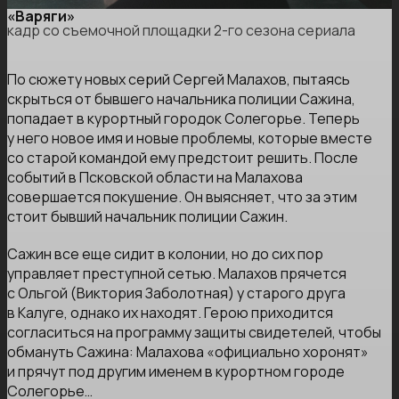
«Варяги»
кадр со съемочной площадки 2-го сезона сериала
По сюжету новых серий Сергей Малахов, пытаясь
скрыться от бывшего начальника полиции Сажина,
попадает в курортный городок Солегорье. Теперь
у него новое имя и новые проблемы, которые вместе
со старой командой ему предстоит решить. После
событий в Псковской области на Малахова
совершается покушение. Он выясняет, что за этим
стоит бывший начальник полиции Сажин.
Сажин все еще сидит в колонии, но до сих пор
управляет преступной сетью. Малахов прячется
с Ольгой (Виктория Заболотная) у старого друга
в Калуге, однако их находят. Герою приходится
согласиться на программу защиты свидетелей, чтобы
обмануть Сажина: Малахова «официально хоронят»
и прячут под другим именем в курортном городе
Солегорье…