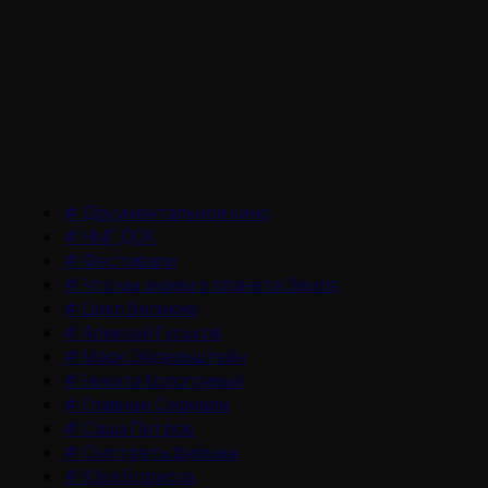
#
Документальное кино
#
НМГ ДОК
#
Фестивали
#
Что мы знаем о планете Земля
#
Цикл Великие
#
Алексей Гуськов
#
Марк Эйдельштейн
#
Никита Кологривый
#
Главные Сериалы
#
Саша Петров
#
Смотреть фильмы
#
Юра Борисов