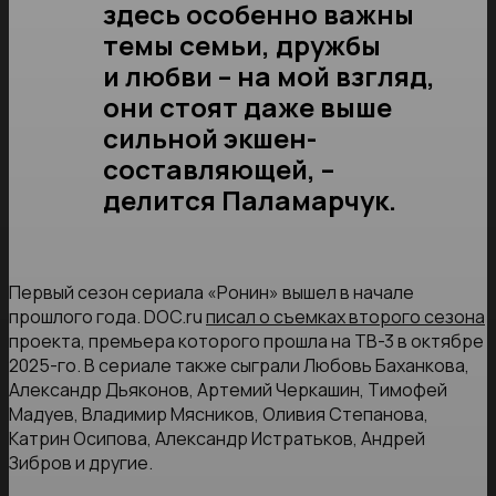
здесь особенно важны
темы семьи, дружбы
и любви – на мой взгляд,
они стоят даже выше
сильной экшен-
составляющей, –
делится Паламарчук.
Первый сезон сериала «Ронин» вышел в начале
прошлого года. DOC.ru
писал о съемках второго сезона
проекта, премьера которого прошла на ТВ-3 в октябре
2025-го. В сериале также сыграли Любовь Баханкова,
Александр Дьяконов, Артемий Черкашин, Тимофей
Мадуев, Владимир Мясников, Оливия Степанова,
Катрин Осипова, Александр Истратьков, Андрей
Зибров и другие.