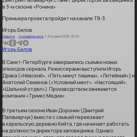
Дмитрий Паламарчук станет директором заповедника
в 3-м сезоне «Ронина»
Премьера проекта пройдет на канале ТВ-3.
Игорь Белов
,
/
Новости
Снимается кино
22 апреля 2026, 18:39
Игорь Белов
В Санкт-Петербурге завершились съемки новых
эпизодов сериала. Режиссерами выступили Игорь
Драка («Невский», «Пять минут тишины», «Литейный») и
Анатолий Семенов («Условный мент», «Настоящий»,
«Шальной отдел»). Производством занимается
компания «Триикс Медиа».
В третьем сезоне Иван Доронин (Дмитрий
Паламарчук) вместе с семьей переезжает
в карельскую деревню Кийта, где начинает работать
на должности директора заповедника. Однако