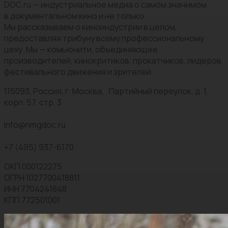
DOC.ru — индустриальное медиа о самом значимом
в документальном кино и не только.
Мы рассказываем о киноиндустрии в целом,
предоставляя трибуну всему профессиональному
цеху. Мы — комьюнити, объединяющее
производителей, кинокритиков, прокатчиков, лидеров
фестивального движения и зрителей.
115093, Россия, г. Москва, Партийный переулок, д. 1,
корп. 57, стр. 3
info@nmgdoc.ru
+7 (495) 937-6170
ОКП 000122275
ОГРН 1027700418811
ИНН 7704241848
КПП 772501001