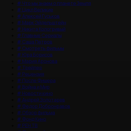
#
Что мы знаем о планете Земля
#
Цикл Великие
#
Алексей Гуськов
#
Марк Эйдельштейн
#
Никита Кологривый
#
Главные Сериалы
#
Саша Петров
#
Смотреть фильмы
#
Юра Борисов
#
Мария Аронова
#
Трейлер
#
Рецензия
#
После Фишера
#
Война и Мир
#
Новости кино
#
Андрей Золотарев
#
Федор Добронравов
#
Обзор фильма
#
Фонд Кино
#
РЕН ТВ