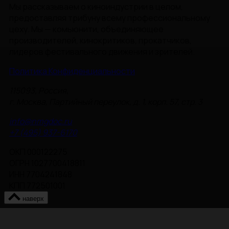
Мы рассказываем о киноиндустрии в целом,
предоставляя трибуну всему профессиональному
цеху. Мы — комьюнити, объединяющее
производителей, кинокритиков, прокатчиков,
лидеров фестивального движения и зрителей.
Политика Конфиденциальности
115093, Россия,
г. Москва, Партийный переулок, д. 1, корп. 57, стр. 3
info@nmgdoc.ru
+7 (495) 937-6170
ОКП 000122275
ОГРН 1027700418811
ИНН 7704241848
КПП 772501001
наверх