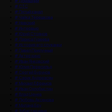
#
Домашний
#
СТС
#
Пятый канал
#
Чайка Терешкова
#
Невский
#
Интервью
#
Юрий Стоянов
#
Лариса Гузеева
#
История его служанки
#
Павел Прилучный
#
Актер кино
#
Иван Янковский
#
Юлия Пересильд
#
Сергей Бурунов
#
Сарик Андреасян
#
Михаил Ефремов
#
Иван Охлобыстин
#
Влад Ценев
#
Любовь Аксенова
#
Милана Бру
#
Зубастая няня