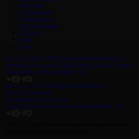
#
Колобок
#
Смешарики
#
Чебурашка 3
#
Матвей Лыков
#
Холод
#
НМГ
#
док
Контакты
Об НМГ ДОК
Предложите идею
Новости
Интервью
Рецензии
Обзоры
Анонсы
Снимается кино
Энциклопедия
Проекты НМГ ДОК
Контакты
Об НМГ ДОК
Предложите идею
Новости
Интервью
Рецензии
Обзоры
Анонсы
Снимается кино
Энциклопедия
Проекты НМГ ДОК
DOC.ru — индустриальное медиа о самом значимом
в документальном кино и не только.