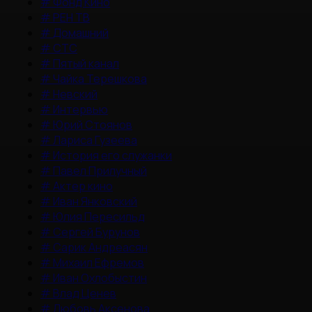
#
Фонд Кино
#
РЕН ТВ
#
Домашний
#
СТС
#
Пятый канал
#
Чайка Терешкова
#
Невский
#
Интервью
#
Юрий Стоянов
#
Лариса Гузеева
#
История его служанки
#
Павел Прилучный
#
Актер кино
#
Иван Янковский
#
Юлия Пересильд
#
Сергей Бурунов
#
Сарик Андреасян
#
Михаил Ефремов
#
Иван Охлобыстин
#
Влад Ценев
#
Любовь Аксенова