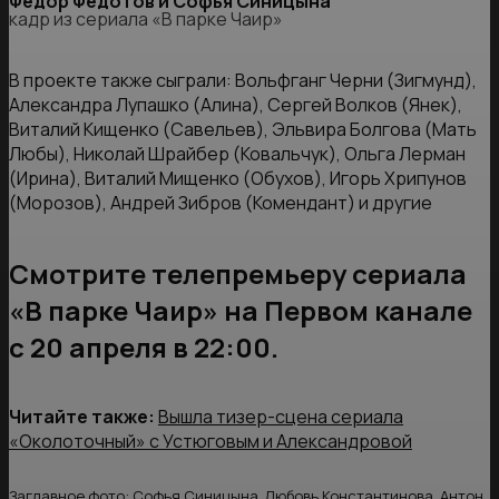
Федор Федотов и Софья Синицына
кадр из сериала «В парке Чаир»
В проекте также сыграли: Вольфганг Черни (Зигмунд),
Александра Лупашко (Алина), Сергей Волков (Янек),
Виталий Кищенко (Савельев), Эльвира Болгова (Мать
Любы), Николай Шрайбер (Ковальчук), Ольга Лерман
(Ирина), Виталий Мищенко (Обухов), Игорь Хрипунов
(Морозов), Андрей Зибров (Комендант) и другие
Смотрите телепремьеру сериала
«В парке Чаир» на Первом канале
с 20 апреля в 22:00.
Читайте также:
Вышла тизер-сцена сериала
«Околоточный» с Устюговым и Александровой
Заглавное фото: Софья Синицына​, Любовь Константинова, Антон