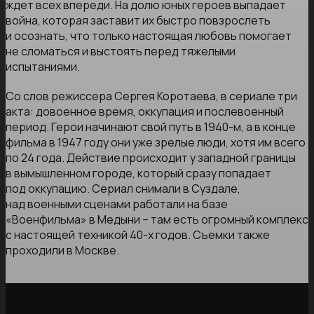
ждет всех впереди. На долю юных героев выпадает
война, которая заставит их быстро повзрослеть
и осознать, что только настоящая любовь помогает
не сломаться и выстоять перед тяжелыми
испытаниями.
Со слов режиссера Сергея Коротаева, в сериале три
акта: довоенное время, оккупация и послевоенный
период. Герои начинают свой путь в 1940-м, а в конце
фильма в 1947 году они уже зрелые люди, хотя им всего
по 24 года. Действие происходит у западной границы
в вымышленном городе, который сразу попадает
под оккупацию. Сериал снимали в Суздале,
над военными сценами работали на базе
«Военфильма» в Медыни – там есть огромный комплекс
с настоящей техникой 40-х годов. Съемки также
проходили в Москве.