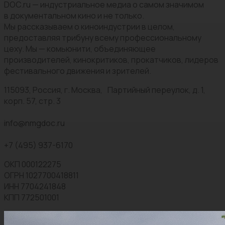
DOC.ru — индустриальное медиа о самом значимом
в документальном кино и не только.
Мы рассказываем о киноиндустрии в целом,
предоставляя трибуну всему профессиональному
цеху. Мы — комьюнити, объединяющее
производителей, кинокритиков, прокатчиков, лидеров
фестивального движения и зрителей.
115093, Россия, г. Москва, Партийный переулок, д. 1,
корп. 57, стр. 3
info@nmgdoc.ru
+7 (495) 937-6170
ОКП 000122275
ОГРН 1027700418811
ИНН 7704241848
КПП 772501001