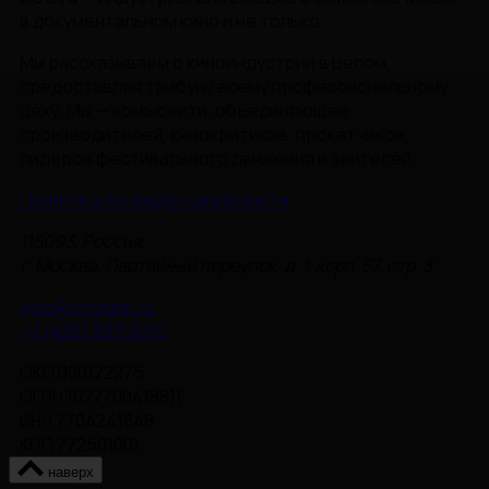
в документальном кино и не только.
Мы рассказываем о киноиндустрии в целом,
предоставляя трибуну всему профессиональному
цеху. Мы — комьюнити, объединяющее
производителей, кинокритиков, прокатчиков,
лидеров фестивального движения и зрителей.
Политика Конфиденциальности
115093, Россия,
г. Москва, Партийный переулок, д. 1, корп. 57, стр. 3
info@nmgdoc.ru
+7 (495) 937-6170
ОКП 000122275
ОГРН 1027700418811
ИНН 7704241848
КПП 772501001
наверх