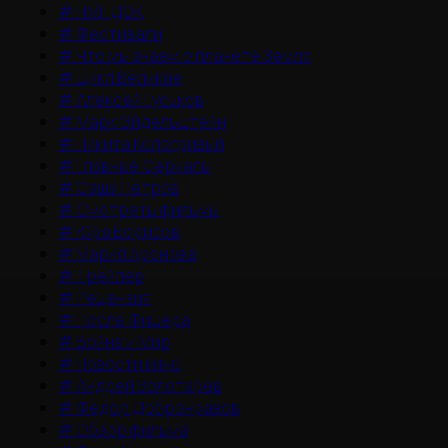
#
НМГ ДОК
#
Фестивали
#
Что мы знаем о планете Земля
#
Цикл Великие
#
Алексей Гуськов
#
Марк Эйдельштейн
#
Никита Кологривый
#
Главные Сериалы
#
Саша Петров
#
Смотреть фильмы
#
Юра Борисов
#
Мария Аронова
#
Трейлер
#
Рецензия
#
После Фишера
#
Война и Мир
#
Новости кино
#
Андрей Золотарев
#
Федор Добронравов
#
Обзор фильма