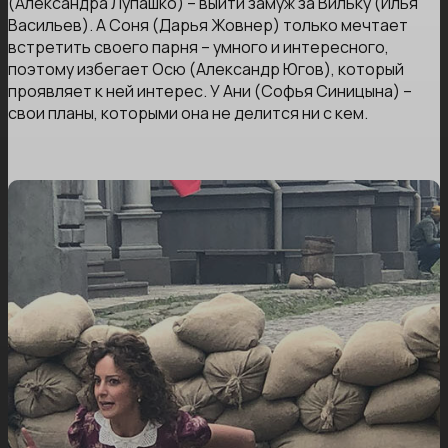
(Александра Лупашко) – выйти замуж за Вильку (Илья
Васильев). А Соня (Дарья Жовнер) только мечтает
встретить своего парня – умного и интересного,
поэтому избегает Осю (Александр Югов), который
проявляет к ней интерес. У Ани (Софья Синицына) –
свои планы, которыми она не делится ни с кем.