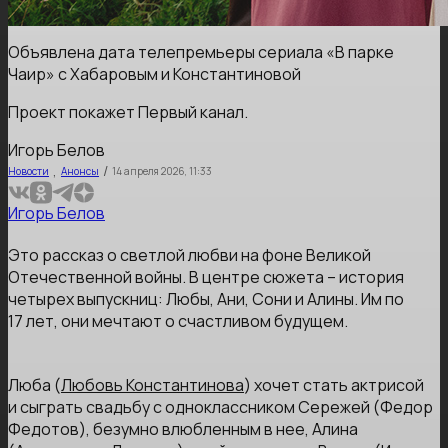
Объявлена дата телепремьеры сериала «В парке
Чаир» с Хабаровым и Константиновой
Проект покажет Первый канал.
Игорь Белов
,
/
Новости
Анонсы
14 апреля 2026, 11:33
Игорь Белов
Это рассказ о светлой любви на фоне Великой
Отечественной войны. В центре сюжета – история
четырех выпускниц: Любы, Ани, Сони и Алины. Им по
17 лет, они мечтают о счастливом будущем.
Люба (
Любовь Константинова
) хочет стать актрисой
и сыграть свадьбу с одноклассником Сережей (Федор
Федотов), безумно влюбленным в нее, Алина