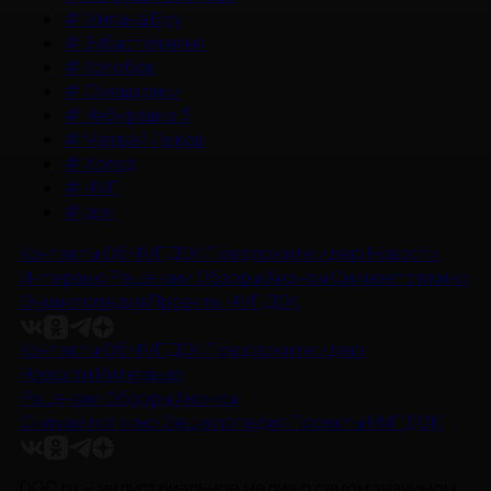
#
Милана Бру
#
Зубастая няня
#
Колобок
#
Смешарики
#
Чебурашка 3
#
Матвей Лыков
#
Холод
#
НМГ
#
док
Контакты
Об НМГ ДОК
Предложите идею
Новости
Интервью
Рецензии
Обзоры
Анонсы
Снимается кино
Энциклопедия
Проекты НМГ ДОК
Контакты
Об НМГ ДОК
Предложите идею
Новости
Интервью
Рецензии
Обзоры
Анонсы
Снимается кино
Энциклопедия
Проекты НМГ ДОК
DOC.ru — индустриальное медиа о самом значимом