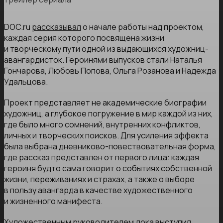
DOC.ru
рассказывал
о начале работы над проектом,
каждая серия которого посвящена жизни
и творческому пути одной из выдающихся художниц-
авангардисток. Героинями выпусков стали Наталья
Гончарова, Любовь Попова, Ольга Розанова и Надежда
Удальцова.
Проект представляет не академические биографии
художниц, а глубокое погружение в мир каждой из них,
где было много сомнений, внутренних конфликтов,
личных и творческих поисков. Для усиления эффекта
была выбрана дневниково-повествовательная форма,
где рассказ представлен от первого лица: каждая
героиня будто сама говорит о событиях собственной
жизни, переживаниях и страхах, а также о выборе
в пользу авангарда в качестве художественного
и жизненного манифеста.
Художественным руководителем дока выступил