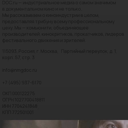
DOC.ru — индустриальное медиа о самом значимом
в документальном кино и не только.
Мы рассказываем о киноиндустрии в целом,
предоставляя трибуну всему профессиональному
цеху. Мы — комьюнити, объединяющее
производителей, кинокритиков, прокатчиков, лидеров
фестивального движения и зрителей.
115093, Россия, г. Москва, Партийный переулок, д. 1,
корп. 57, стр. 3
info@nmgdoc.ru
+7 (495) 937-6170
ОКП 000122275
ОГРН 1027700418811
ИНН 7704241848
КПП 772501001