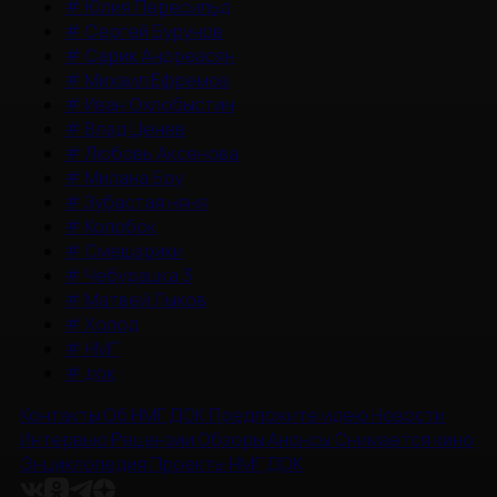
#
Юлия Пересильд
#
Сергей Бурунов
#
Сарик Андреасян
#
Михаил Ефремов
#
Иван Охлобыстин
#
Влад Ценев
#
Любовь Аксенова
#
Милана Бру
#
Зубастая няня
#
Колобок
#
Смешарики
#
Чебурашка 3
#
Матвей Лыков
#
Холод
#
НМГ
#
док
Контакты
Об НМГ ДОК
Предложите идею
Новости
Интервью
Рецензии
Обзоры
Анонсы
Снимается кино
Энциклопедия
Проекты НМГ ДОК