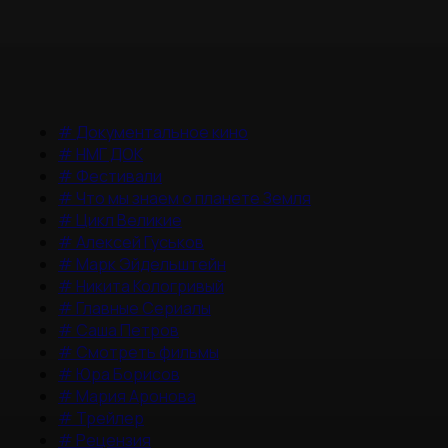
#
Документальное кино
#
НМГ ДОК
#
Фестивали
#
Что мы знаем о планете Земля
#
Цикл Великие
#
Алексей Гуськов
#
Марк Эйдельштейн
#
Никита Кологривый
#
Главные Сериалы
#
Саша Петров
#
Смотреть фильмы
#
Юра Борисов
#
Мария Аронова
#
Трейлер
#
Рецензия