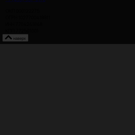
ОКП 000122275
ОГРН 1027700418811
ИНН 7704241848
КПП 772501001
наверх