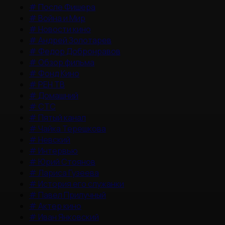
#
После Фишера
#
Война и Мир
#
Новости кино
#
Андрей Золотарев
#
Федор Добронравов
#
Обзор фильма
#
Фонд Кино
#
РЕН ТВ
#
Домашний
#
СТС
#
Пятый канал
#
Чайка Терешкова
#
Невский
#
Интервью
#
Юрий Стоянов
#
Лариса Гузеева
#
История его служанки
#
Павел Прилучный
#
Актер кино
#
Иван Янковский