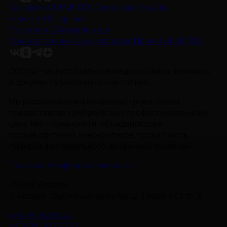
Контакты
Об НМГ ДОК
Предложите идею
Новости
Интервью
Рецензии
Обзоры
Анонсы
Снимается кино
Энциклопедия
Проекты НМГ ДОК
DOC.ru — индустриальное медиа о самом значимом
в документальном кино и не только.
Мы рассказываем о киноиндустрии в целом,
предоставляя трибуну всему профессиональному
цеху. Мы — комьюнити, объединяющее
производителей, кинокритиков, прокатчиков,
лидеров фестивального движения и зрителей.
Политика Конфиденциальности
115093, Россия,
г. Москва, Партийный переулок, д. 1, корп. 57, стр. 3
info@nmgdoc.ru
+7 (495) 937-6170