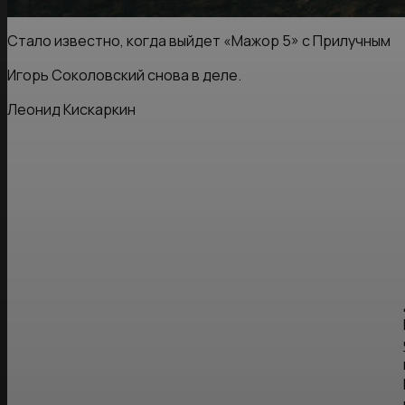
Стало известно, когда выйдет «Мажор 5» с Прилучным
Игорь Соколовский снова в деле.
Леонид Кискаркин