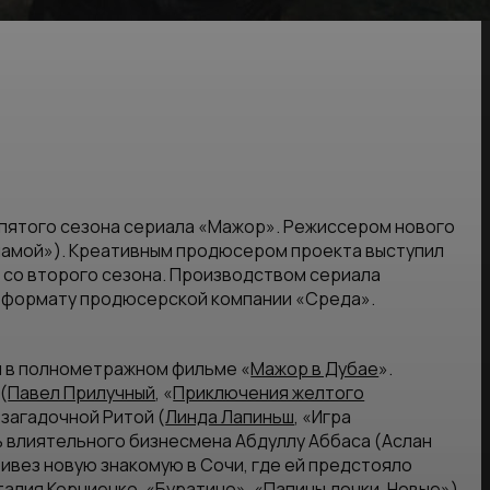
пятого сезона сериала «Мажор». Режиссером нового
 мамой»). Креативным продюсером проекта выступил
со второго сезона. Производством сериала
у формату продюсерской компании «Среда».
й в полнометражном фильме «
Мажор в Дубае
».
(
Павел Прилучный
, «
Приключения желтого
 загадочной Ритой (
Линда Лапиньш
, «Игра
ь влиятельного бизнесмена Абдуллу Аббаса (Аслан
ривез новую знакомую в Сочи, где ей предстояло
талия Корниенко
, «
Буратино
», «
Папины дочки. Новые
»).