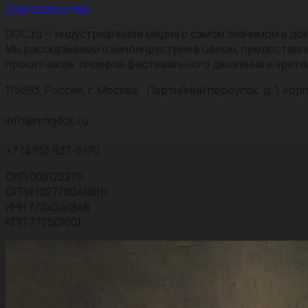
Предложи идею
DOC.ru — индустриальное медиа о самом значимом в док
Мы рассказываем о киноиндустрии в целом, предоставл
прокатчиков, лидеров фестивального движения и зрите
115093, Россия, г. Москва, Партийный переулок, д. 1, корп.
info@nmgdoc.ru
+7 (495) 937-6170
ОКП 000122275
ОГРН 1027700418811
ИНН 7704241848
КПП 772501001