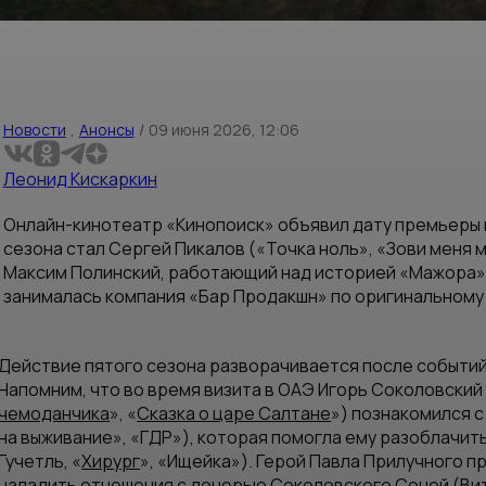
Новости
,
Анонсы
/
09 июня 2026, 12:06
Леонид Кискаркин
Онлайн-кинотеатр «Кинопоиск» объявил дату премьеры 
сезона стал Сергей Пикалов («Точка ноль», «Зови меня
Максим Полинский, работающий над историей «Мажора» 
занималась компания «Бар Продакшн» по оригинальном
Действие пятого сезона разворачивается после событи
Напомним, что во время визита в ОАЭ Игорь Соколовский 
чемоданчика
», «
Сказка о царе Салтане
») познакомился с
на выживание», «ГДР»), которая помогла ему разоблачит
Гучетль, «
Хирург
», «Ищейка»). Герой Павла Прилучного п
наладить отношения с дочерью Соколовского Соней (
Ви