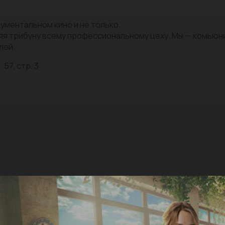
ументальном кино и не только.
яя трибуну всему профессиональному цеху. Мы — комью
лей.
 57, стр. 3