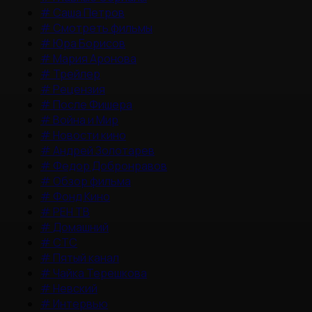
#
Саша Петров
#
Смотреть фильмы
#
Юра Борисов
#
Мария Аронова
#
Трейлер
#
Рецензия
#
После Фишера
#
Война и Мир
#
Новости кино
#
Андрей Золотарев
#
Федор Добронравов
#
Обзор фильма
#
Фонд Кино
#
РЕН ТВ
#
Домашний
#
СТС
#
Пятый канал
#
Чайка Терешкова
#
Невский
#
Интервью