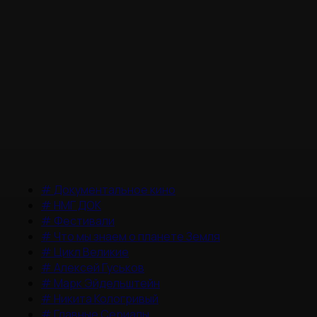
#
Документальное кино
#
НМГ ДОК
#
Фестивали
#
Что мы знаем о планете Земля
#
Цикл Великие
#
Алексей Гуськов
#
Марк Эйдельштейн
#
Никита Кологривый
#
Главные Сериалы