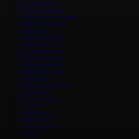
#
Юрий Стоянов
#
Лариса Гузеева
#
История его служанки
#
Павел Прилучный
#
Актер кино
#
Иван Янковский
#
Юлия Пересильд
#
Сергей Бурунов
#
Сарик Андреасян
#
Михаил Ефремов
#
Иван Охлобыстин
#
Влад Ценев
#
Любовь Аксенова
#
Милана Бру
#
Зубастая няня
#
Колобок
#
Смешарики
#
Чебурашка 3
#
Матвей Лыков
#
Холод