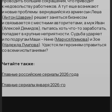
проводить большие сокращения, что приводит
к недовольству работников. А тут еще возникают
и новые проблемы: вернувшийся из армии сын Леша
(
Антон Шаврин
) решает заняться бизнесом
и связывается с местными авторитетами, а муж Иван
(Алексей Демидов), пытаясь хоть что-то заработать,
попадает в крупные неприятности. Судьба ударяет
и по подругам Маши – Нине (
Маруся Климова
) и Зое
(
Надежда Лумпова
). Удастся ли героиням справиться
со всеми испытаниями?
Читайте также:
Главные российские сериалы 2026 года
Главные сериалы января 2026-го