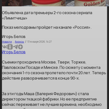
Объявлена дата премьеры 2-го сезона сериала
«Лимитчицы»
Показ мелодрамы пройдет на канале «Россия».
Игорь Белов
,
/
Новости
Анонсы
13 января 2026, 14:27
Игорь Белов
Съемки проходили в Москве, Твери, Торжке,
Павловском Посаде и Минске. По сюжету с момента
окончания 1-го сезона пролетело почти 20 лет. Теперь
действие разворачивается в конце 90-х.
За эти годы Маша (Валерия Федорович) стала
директором ткацкой фабрики. Но ее предприятие
сейчас переживает не лучшие времена, необходимо