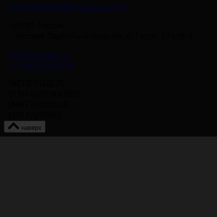
Политика Конфиденциальности
115093, Россия,
г. Москва, Партийный переулок, д. 1, корп. 57, стр. 3
info@nmgdoc.ru
+7 (495) 937-6170
ОКП 000122275
ОГРН 1027700418811
ИНН 7704241848
КПП 772501001
наверх