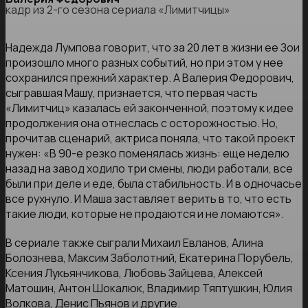
кадр из 2-го сезона сериала «Лимитчицы»
Надежда Лумпова говорит, что за 20 лет в жизни ее Зои
произошло много разных событий, но при этом у нее
сохранился прежний характер. А Валерия Федорович,
сыгравшая Машу, признается, что первая часть
«Лимитчиц» казалась ей законченной, поэтому к идее
продолжения она отнеслась с осторожностью. Но,
прочитав сценарий, актриса поняла, что такой проект
нужен: «В 90-е резко поменялась жизнь: еще неделю
назад на завод ходило три смены, люди работали, все
были при деле и еде, была стабильность. И в одночасье
все рухнуло. И Маша заставляет верить в то, что есть
такие люди, которые не продаются и не ломаются».
В сериале также сыграли Михаил Евланов, Алина
Болознева, Максим Заболотний, Екатерина Порубель,
Ксения Лукьянчикова, Любовь Зайцева, Алексей
Матошин, Антон Шокалюк, Владимир Тяптушкин, Юлия
Волкова, Денис Пьянов и другие.