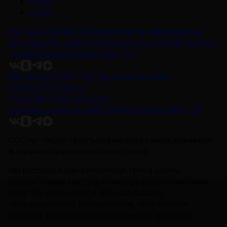
#
НМГ
#
док
Контакты
Об НМГ ДОК
Предложите идею
Новости
Интервью
Рецензии
Обзоры
Анонсы
Снимается кино
Энциклопедия
Проекты НМГ ДОК
Контакты
Об НМГ ДОК
Предложите идею
Новости
Интервью
Рецензии
Обзоры
Анонсы
Снимается кино
Энциклопедия
Проекты НМГ ДОК
DOC.ru — индустриальное медиа о самом значимом
в документальном кино и не только.
Мы рассказываем о киноиндустрии в целом,
предоставляя трибуну всему профессиональному
цеху. Мы — комьюнити, объединяющее
производителей, кинокритиков, прокатчиков,
лидеров фестивального движения и зрителей.