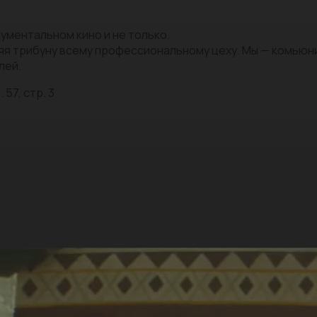
ументальном кино и не только.
яя трибуну всему профессиональному цеху. Мы — комью
лей.
 57, стр. 3