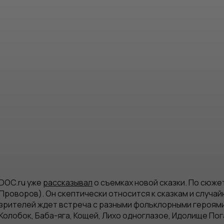
DOC.ru уже
рассказывал
о съемках новой сказки. По сюже
Проворов). Он скептически относится к сказкам и случа
зрителей ждет встреча с разными фольклорными героями,
Колобок, Баба-яга, Кощей, Лихо одноглазое, Идолище По