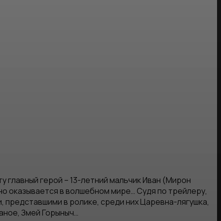
ту главный герой – 13-летний мальчик Иван (Мирон
йно оказывается в волшебном мире… Судя по трейлеру,
 представшими в ролике, среди них Царевна-лягушка,
ганое, Змей Горыныч…