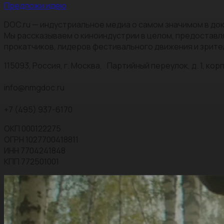
Предложи идею
DOC.ru — индустриальное медиа о самом значимом в док
Мы рассказываем о киноиндустрии в целом, предоставл
прокатчиков, лидеров фестивального движения и зрите
115093, Россия, г. Москва, Партийный переулок, д. 1, корп.
info@nmgdoc.ru
+7 (495) 937-6170
ОКП 000122275
ОГРН 1027700418811
ИНН 7704241848
КПП 772501001