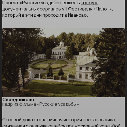
Проект «Русские усадьбы» вошел в
конкурс
документальных сериалов
VIII Фестиваля «Пилот»,
который в эти дни проходит в Иваново.
Середниково
кадр из фильма «Русские усадьбы»
Основой дока стала личная история постановщика,
связанная с разрушающейся подмосковной усадьбой