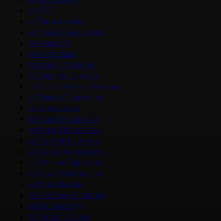
#
СТС
#
Пятый канал
#
Чайка Терешкова
#
Невский
#
Интервью
#
Юрий Стоянов
#
Лариса Гузеева
#
История его служанки
#
Павел Прилучный
#
Актер кино
#
Иван Янковский
#
Юлия Пересильд
#
Сергей Бурунов
#
Сарик Андреасян
#
Михаил Ефремов
#
Иван Охлобыстин
#
Влад Ценев
#
Любовь Аксенова
#
Милана Бру
#
Зубастая няня