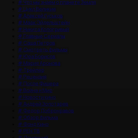
#
Что мы знаем о планете Земля
#
Цикл Великие
#
Алексей Гуськов
#
Марк Эйдельштейн
#
Никита Кологривый
#
Главные Сериалы
#
Саша Петров
#
Смотреть фильмы
#
Юра Борисов
#
Мария Аронова
#
Трейлер
#
Рецензия
#
После Фишера
#
Война и Мир
#
Новости кино
#
Андрей Золотарев
#
Федор Добронравов
#
Обзор фильма
#
Фонд Кино
#
РЕН ТВ
#
Домашний