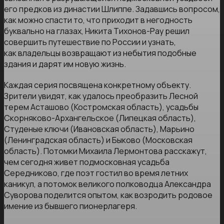
его предков из династии Шлиппе. Задавшись вопросом,
как можно спасти то, что приходит в негодность
буквально на глазах, Никита Тихонов-Рау решил
совершить путешествие по России и узнать,
как владельцы возвращают из небытия подобные
здания и дарят им новую жизнь.
Каждая серия посвящена конкретному объекту.
Зрители увидят, как удалось преобразить Лесной
терем Асташово (Костромская область), усадьбы
Скорняково-Архангельское (Липецкая область),
Студеные ключи (Ивановская область), Марьино
(Ленинградская область) и Быково (Московская
область). Потомки Михаила Лермонтова расскажут,
чем сегодня живет подмосковная усадьба
Середниково, где поэт гостил во время летних
каникул, а потомок великого полководца Александра
Суворова поделится опытом, как возродить родовое
имение из бывшего пионерлагеря.