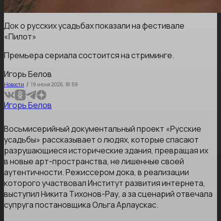
Док о русских усадьбах показали на фестивале
«Пилот»
Премьера сериала состоится на стриминге.
Игорь Белов
/
Новости
19 июня 2026, 18:59
Игорь Белов
Восьмисерийный документальный проект «Русские
усадьбы» рассказывает о людях, которые спасают
разрушающиеся исторические здания, превращая их
в новые арт-пространства, не лишенные своей
аутентичности. Режиссером дока, в реализации
которого участвовал Институт развития интернета,
выступил Никита Тихонов-Рау, а за сценарий отвечала
супруга постановщика Ольга Арлаускас.