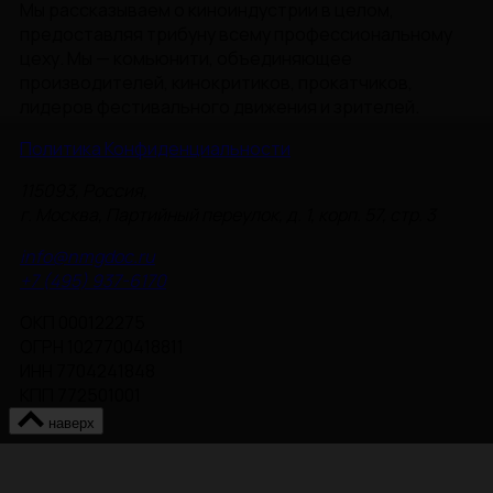
Мы рассказываем о киноиндустрии в целом,
предоставляя трибуну всему профессиональному
цеху. Мы — комьюнити, объединяющее
производителей, кинокритиков, прокатчиков,
лидеров фестивального движения и зрителей.
Политика Конфиденциальности
115093, Россия,
г. Москва, Партийный переулок, д. 1, корп. 57, стр. 3
info@nmgdoc.ru
+7 (495) 937-6170
ОКП 000122275
ОГРН 1027700418811
ИНН 7704241848
КПП 772501001
наверх