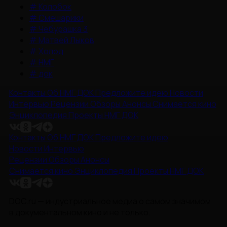
#
Колобок
#
Смешарики
#
Чебурашка 3
#
Матвей Лыков
#
Холод
#
НМГ
#
док
Контакты
Об НМГ ДОК
Предложите идею
Новости
Интервью
Рецензии
Обзоры
Анонсы
Снимается кино
Энциклопедия
Проекты НМГ ДОК
Контакты
Об НМГ ДОК
Предложите идею
Новости
Интервью
Рецензии
Обзоры
Анонсы
Снимается кино
Энциклопедия
Проекты НМГ ДОК
DOC.ru — индустриальное медиа о самом значимом
в документальном кино и не только.