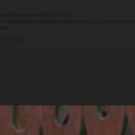
ументальном кино и не только.
яя трибуну всему профессиональному цеху. Мы — комью
лей.
 57, стр. 3