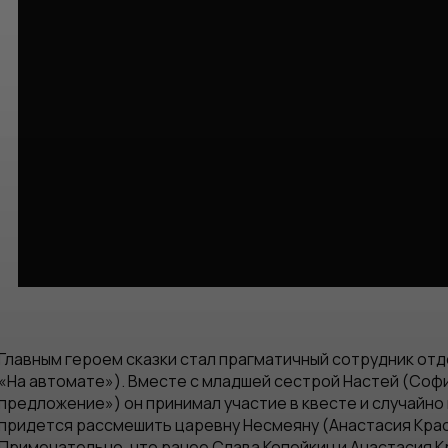
Главным героем сказки стал прагматичный сотрудник отд
«На автомате»). Вместе с младшей сестрой Настей (Софи
предложение») он принимал участие в квесте и случайно
придется рассмешить царевну Несмеяну (Анастасия Крас
Примечательно, что ранее Слава Копейкин и Анастасия К