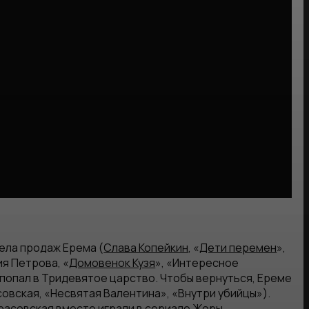
ела продаж Ерема (
Слава Копейкин
, «
Дети перемен
»,
я Петрова, «
Домовенок Кузя
», «Интересное
 попал в Тридевятое царство. Чтобы вернуться, Ереме
овская, «Несвятая Валентина», «Внутри убийцы»).
расовская вместе играли в сериале
Жоры