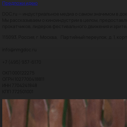
Предложи идею
DOC.ru — индустриальное медиа о самом значимом в док
Мы рассказываем о киноиндустрии в целом, предоставл
прокатчиков, лидеров фестивального движения и зрите
115093, Россия, г. Москва, Партийный переулок, д. 1, корп.
info@nmgdoc.ru
+7 (495) 937-6170
ОКП 000122275
ОГРН 1027700418811
ИНН 7704241848
КПП 772501001