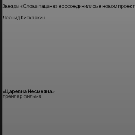
Звезды «Слова пацана» воссоединились в новом проект
Леонид Кискаркин
«Царевна Несмеяна»
трейлер фильма