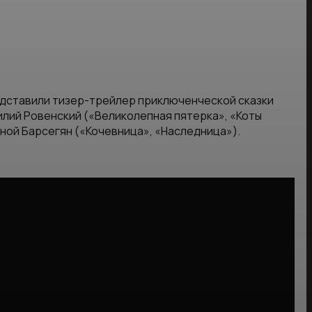
едставили тизер-трейлер приключенческой сказки
лий Ровенский («Великолепная пятерка», «Коты
ной Барсегян («Кочевница», «Наследница»).