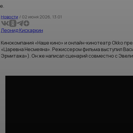
е.
Новости
/
02 июня 2026, 13:01
Леонид Кискаркин
Кинокомпания «Наше кино» и онлайн-кинотеатр Okko пр
«Царевна Несмеяна». Режиссером фильма выступил Васи
Эрмитажа»). Он же написал сценарий совместно с Эвели