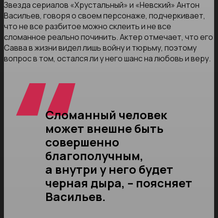
Звезда сериалов «Хрустальный» и «Невский» Антон
Васильев, говоря о своем персонаже, подчеркивает,
что не все разбитое можно склеить и не все
сломанное реально починить. Актер отмечает, что его
Савва в жизни видел лишь войну и тюрьму, поэтому
вопрос в том, остался ли у него шанс на любовь и веру.
Сломанный человек
может внешне быть
совершенно
благополучным,
а внутри у него будет
черная дыра, – поясняет
Васильев.