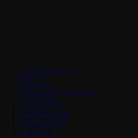
#
Документальное кино
#
НМГ ДОК
#
Фестивали
#
Что мы знаем о планете Земля
#
Цикл Великие
#
Алексей Гуськов
#
Марк Эйдельштейн
#
Никита Кологривый
#
Главные Сериалы
#
Саша Петров