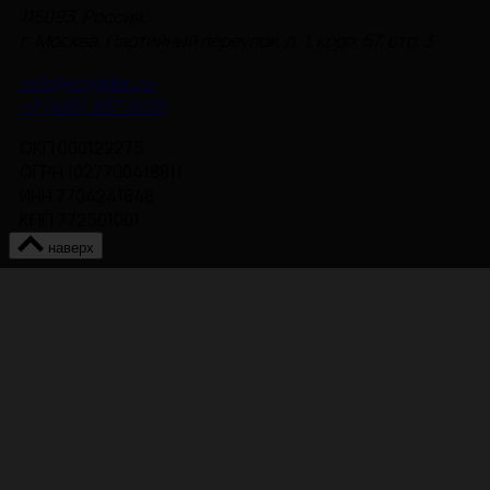
115093, Россия,
г. Москва, Партийный переулок, д. 1, корп. 57, стр. 3
info@nmgdoc.ru
+7 (495) 937-6170
ОКП 000122275
ОГРН 1027700418811
ИНН 7704241848
КПП 772501001
наверх