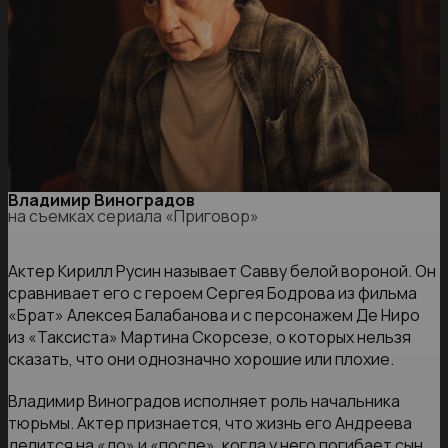
Владимир Виноградов
на съемках сериала «Приговор»
Актер Кирилл Русин называет Савву белой вороной. Он
сравнивает его с героем Сергея Бодрова из фильма
«Брат» Алексея Балабанова и с персонажем Де Ниро
из «Таксиста» Мартина Скорсезе, о которых нельзя
сказать, что они однозначно хорошие или плохие.
Владимир Виноградов исполняет роль начальника
тюрьмы. Актер признается, что жизнь его Андреева
делится на «до» и «после», когда у него погибает сын,