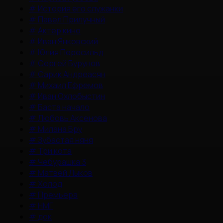
#
История его служанки
#
Павел Прилучный
#
Актер кино
#
Иван Янковский
#
Юлия Пересильд
#
Сергей Бурунов
#
Сарик Андреасян
#
Михаил Ефремов
#
Иван Охлобыстин
#
Баста начало
#
Любовь Аксенова
#
Милана Бру
#
Зубастая няня
#
Три кота
#
Чебурашка 3
#
Матвей Лыков
#
Холод
#
Премьера
#
НМГ
#
док