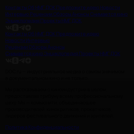
Контакты
Об НМГ ДОК
Предложите идею
Новости
Интервью
Рецензии
Обзоры
Анонсы
Снимается кино
Энциклопедия
Проекты НМГ ДОК
Контакты
Об НМГ ДОК
Предложите идею
Новости
Интервью
Рецензии
Обзоры
Анонсы
Снимается кино
Энциклопедия
Проекты НМГ ДОК
DOC.ru — индустриальное медиа о самом значимом
в документальном кино и не только.
Мы рассказываем о киноиндустрии в целом,
предоставляя трибуну всему профессиональному
цеху. Мы — комьюнити, объединяющее
производителей, кинокритиков, прокатчиков,
лидеров фестивального движения и зрителей.
Политика Конфиденциальности