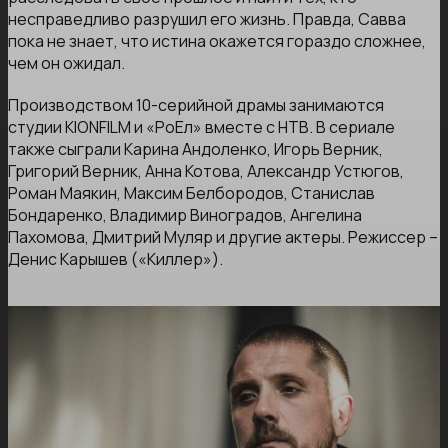
несправедливо разрушил его жизнь. Правда, Савва
пока не знает, что истина окажется гораздо сложнее,
чем он ожидал.
Производством 10-серийной драмы занимаются
студии KIONFILM и «РоЕл» вместе с НТВ. В сериале
также сыграли Карина Андоленко, Игорь Верник,
Григорий Верник, Анна Котова, Александр Устюгов,
Роман Маякин, Максим Белбородов, Станислав
Бондаренко, Владимир Виноградов, Ангелина
Пахомова, Дмитрий Муляр и другие актеры. Режиссер –
Денис Карышев («Киллер»).