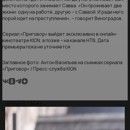
место которого занимает Савва. «Он проживает две
жизни: одну на работе, другую – с Саввой. И ради него
порой идет на преступления», – говорит Виноградов.
Сериал «Приговор» выйдет эксклюзивно в онлайн-
кинотеатре KION, а позже – на канале НТВ. Дата
премьеры пока не уточняется
Заглавное фото: Антон Васильев на съемках сериала
«Приговор» / Пресс-служба KION
ЧИТАЙТЕ ТАКЖЕ: