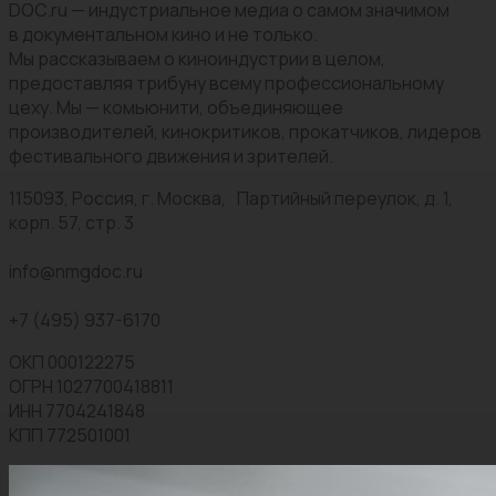
DOC.ru — индустриальное медиа о самом значимом
в документальном кино и не только.
Мы рассказываем о киноиндустрии в целом,
предоставляя трибуну всему профессиональному
цеху. Мы — комьюнити, объединяющее
производителей, кинокритиков, прокатчиков, лидеров
фестивального движения и зрителей.
115093, Россия, г. Москва, Партийный переулок, д. 1,
корп. 57, стр. 3
info@nmgdoc.ru
+7 (495) 937-6170
ОКП 000122275
ОГРН 1027700418811
ИНН 7704241848
КПП 772501001