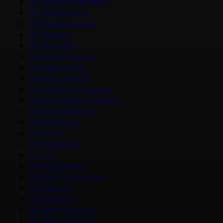
#
Смотреть фильмы
#
Юра Борисов
#
Мария Аронова
#
Трейлер
#
Рецензия
#
После Фишера
#
Война и Мир
#
Новости кино
#
Андрей Золотарев
#
Федор Добронравов
#
Обзор фильма
#
Фонд Кино
#
РЕН ТВ
#
Домашний
#
СТС
#
Пятый канал
#
Чайка Терешкова
#
Невский
#
Интервью
#
Юрий Стоянов
#
Лариса Гузеева