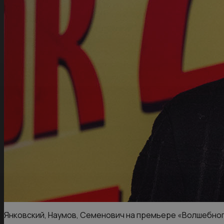
Янковский, Наумов, Семенович на премьере «Волшебног