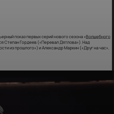
ерный показ первых серий нового сезона «
Волшебного
я Степан Гордеев («Перевал Дятлова»). Над
сти из прошлого») и Александр Маркин («Друг на час»,