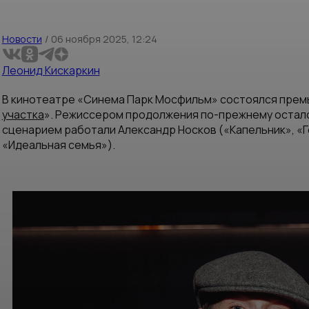
Новости
/
06 ноября 2025, 12:24
Леонид Кискаркин
В кинотеатре «Синема Парк Мосфильм» состоялся премь
участка
». Режиссером продолжения по-прежнему осталс
сценарием работали Александр Носков («Капельник», «Го
«Идеальная семья»).