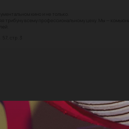
ументальном кино и не только.
яя трибуну всему профессиональному цеху. Мы — комью
лей.
 57, стр. 3