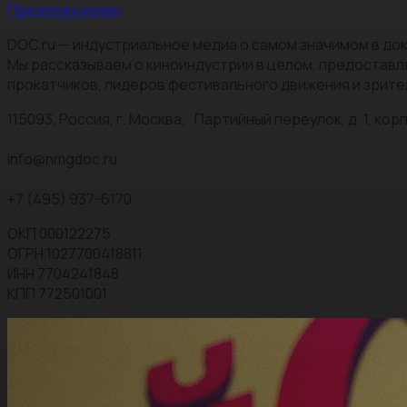
Предложи идею
DOC.ru — индустриальное медиа о самом значимом в док
Мы рассказываем о киноиндустрии в целом, предоставл
прокатчиков, лидеров фестивального движения и зрите
115093, Россия, г. Москва, Партийный переулок, д. 1, корп.
info@nmgdoc.ru
+7 (495) 937-6170
ОКП 000122275
ОГРН 1027700418811
ИНН 7704241848
КПП 772501001