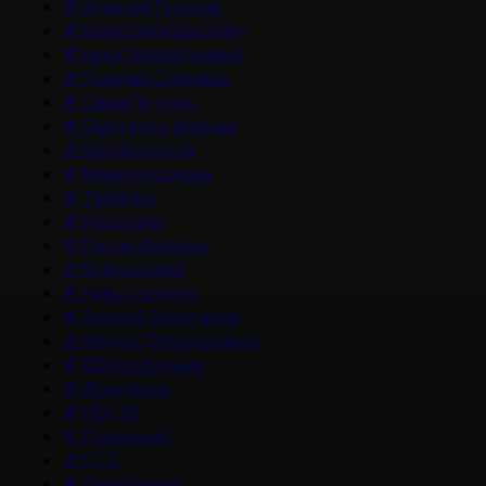
#
Алексей Гуськов
#
Марк Эйдельштейн
#
Никита Кологривый
#
Главные Сериалы
#
Саша Петров
#
Смотреть фильмы
#
Юра Борисов
#
Мария Аронова
#
Трейлер
#
Рецензия
#
После Фишера
#
Война и Мир
#
Новости кино
#
Андрей Золотарев
#
Федор Добронравов
#
Обзор фильма
#
Фонд Кино
#
РЕН ТВ
#
Домашний
#
СТС
#
Пятый канал