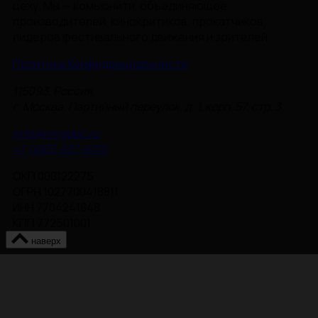
цеху. Мы — комьюнити, объединяющее
производителей, кинокритиков, прокатчиков,
лидеров фестивального движения и зрителей.
Политика Конфиденциальности
115093, Россия,
г. Москва, Партийный переулок, д. 1, корп. 57, стр. 3
info@nmgdoc.ru
+7 (495) 937-6170
ОКП 000122275
ОГРН 1027700418811
ИНН 7704241848
КПП 772501001
наверх