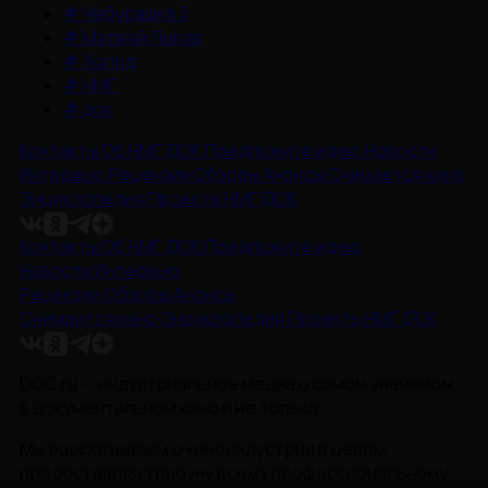
#
Чебурашка 3
#
Матвей Лыков
#
Холод
#
НМГ
#
док
Контакты
Об НМГ ДОК
Предложите идею
Новости
Интервью
Рецензии
Обзоры
Анонсы
Снимается кино
Энциклопедия
Проекты НМГ ДОК
Контакты
Об НМГ ДОК
Предложите идею
Новости
Интервью
Рецензии
Обзоры
Анонсы
Снимается кино
Энциклопедия
Проекты НМГ ДОК
DOC.ru — индустриальное медиа о самом значимом
в документальном кино и не только.
Мы рассказываем о киноиндустрии в целом,
предоставляя трибуну всему профессиональному