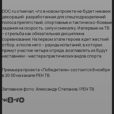
DОС.ru отмечал, что в новом проекте не будет никаких
декораций: разработанная для спецподразделений
полоса препятствий, спортивные и тактическо-боевые
задания на скорость, силу и смекалку. И впервые на ТВ
– стрельба как обязательная дисциплина
соревнования. На первом этапе героев ждет жесткий
отбор, а после него – раунды испытаний, в которых
примут участие четыре отряда, возглавлять их будут
наставники – мастера практических видов спорта.
Премьера проекта «Победители» состоится 8 ноября
в 20:00 на канале РЕН ТВ.
Заглавное фото: Александр Степанов / РЕН ТВ