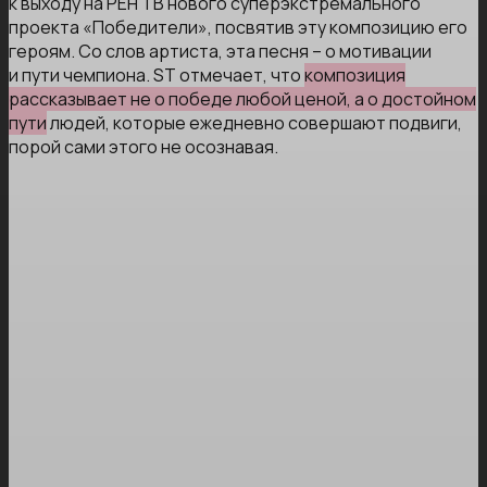
к выходу на РЕН ТВ нового суперэкстремального
проекта «Победители», посвятив эту композицию его
героям. Со слов артиста, эта песня – о мотивации
и пути чемпиона. ST отмечает, что
композиция
рассказывает не о победе любой ценой, а о достойном
пути
людей, которые ежедневно совершают подвиги,
порой сами этого не осознавая.