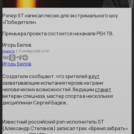
Рэпер ST написал песню для экстремального шоу
«Победители»
Премьера проекта состоится на канале РЕН ТВ.
Игорь Белов
/
Новости
31 октября 2025, 07:01
Игорь Белов
Создатели сообщают, что зрителей
ждут
захватывающие испытания героев на грани
человеческих возможностей. Ведущим
станет
ветеран спецназа, мастер спорта в нескольких
дисциплинах Сергей Бадюк.
Известный российский рэп-исполнитель ST
(Александр Степанов) записал трек «Время забрать»