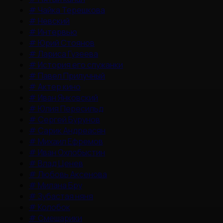
#
Чайка Терешкова
#
Невский
#
Интервью
#
Юрий Стоянов
#
Лариса Гузеева
#
История его служанки
#
Павел Прилучный
#
Актер кино
#
Иван Янковский
#
Юлия Пересильд
#
Сергей Бурунов
#
Сарик Андреасян
#
Михаил Ефремов
#
Иван Охлобыстин
#
Влад Ценев
#
Любовь Аксенова
#
Милана Бру
#
Зубастая няня
#
Колобок
#
Смешарики