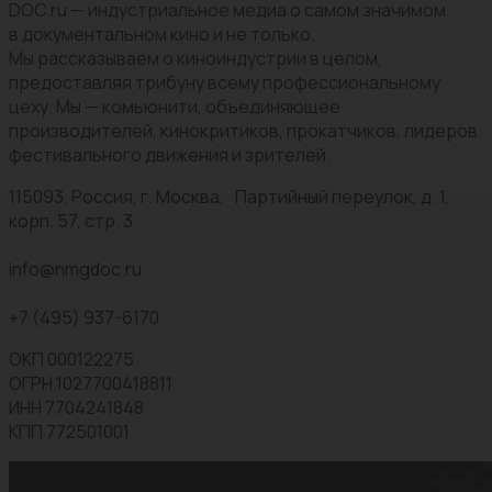
DOC.ru — индустриальное медиа о самом значимом
в документальном кино и не только.
Мы рассказываем о киноиндустрии в целом,
предоставляя трибуну всему профессиональному
цеху. Мы — комьюнити, объединяющее
производителей, кинокритиков, прокатчиков, лидеров
фестивального движения и зрителей.
115093, Россия, г. Москва, Партийный переулок, д. 1,
корп. 57, стр. 3
info@nmgdoc.ru
+7 (495) 937-6170
ОКП 000122275
ОГРН 1027700418811
ИНН 7704241848
КПП 772501001