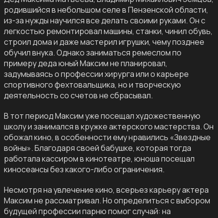
родившийся в небольшом селе в Пензенской области,
из-за нужды научился все делать своими руками. Он с
легкостью ремонтировал машины, станки, чинил обувь,
строил дома и даже мастерил игрушки, чему позднее
обучил внука. Однако заниматься ремеслом по
примеру деда юный Максим не планировал,
задумываясь о профессии хирурга или о карьере
спортивного фехтовальщика, но и творческую
деятельность со счетов не сбрасывал.
В тот период Максим уже посещал художественную
школу и занимался в кружке актерского мастерства. Он
обожал кино, в особенности ему нравились «Звездные
войны». Благодаря своей бабушке, которая тогда
работала кассиром в кинотеатре, юноша посещал
киносеансы без какого-либо ограничения.
Несмотря на увлечение кино, всерьез карьеру актера
Максим не рассматривал. Но определиться с выбором
будущей профессии парню помог случай: на