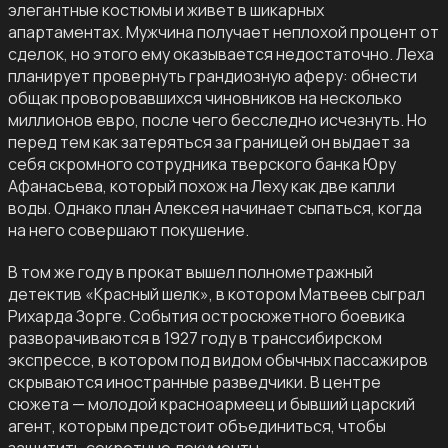
элегантные костюмы и живет в шикарных
апартаментах. Мужчина получает неплохой процент от
сделок, но этого ему оказывается недостаточно. Леха
планирует провернуть грандиозную аферу: обнести
общак проворовавшихся чиновников на несколько
миллионов евро, после чего бесследно исчезнуть. Но
перед тем как затеряться за границей он выдает за
себя скромного сотрудника тверского банка Юру
Афанасьева, который похож на Леху как две капли
воды. Однако план Алексея начинает сыпаться, когда
на него совершают покушение.
В том же году в прокат вышел полнометражный
детектив «Красный шелк», в котором Матвеев сыграл
Рихарда Зорге. События остросюжетного боевика
разворачиваются в 1927 году в транссибирском
экспрессе, в котором под видом обычных пассажиров
скрываются иностранные разведчики. В центре
сюжета — молодой красноармеец и бывший царский
агент, которым предстоит объединиться, чтобы