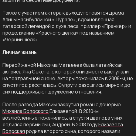
защитить секретные документы.
Также с участием актера к выходу готовятся драма
Алины Насибуллиной «Шурале», вдохновленная
татарской легендой о духе леса, триллер «Пранкер» и
продолжение «Красного шелка» под названием
«Черный шелк».
Личная жизнь
Первой женой Максима Матвеева была латвийская
актриса Яна Сексте, с которой они вместе выступали
на театральной сцене. Актеры поженилась в 2008-м, но
спустя год рассталась. Супруги разошлись мирно и до
сих поддерживают дружеские отношения.
После развода Максим закрутил роман с дочерью
Михаила Боярского
Елизаветой. В 2010-м
возлюбленные поженились, а спустя два года у них
родился первый сын, Андрей. В 2018 году
Елизавета
Боярская
родила второго сына, которого назвали