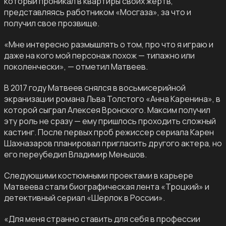
который проникал в квартиры своих жертв,
представляясь работником «Мосгаза», за что и
получил свое прозвище.
«Мне интересно размышлять о том, про что я играю и
даже на кого мой персонаж похож — типажно или
поколенчески», — отметил Матвеев.
В 2017 году Матвеев снялся в восьмисерийной
экранизации романа Льва Толстого «Анна Каренина», в
которой сыграл Алексея Вронского. Максим получил
эту роль не сразу — ему пришлось проходить сложный
кастинг. После первых проб режиссер сериала Карен
Шахназаров планировал пригласить другого актера, но
его переубедил Владимир Меньшов.
Следующими костюмными проектами в карьере
Матвеева стали биографическая лента «Троцкий» и
детективный сериал «Шерлок в России».
«Для меня странно ставить для себя в профессии