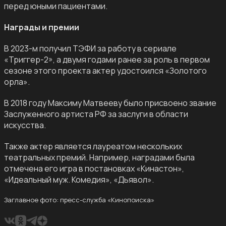
перед юными пациентами.
Награды и премии
В 2023-м получил ТЭФИ за работу в сериале
«Триггер-2», а двумя годами ранее за роль в первом
сезоне этого проекта актер удостоился «Золотого
орла».
В 2018 году Максиму Матвееву было присвоено звание
Заслуженного артиста РФ за заслуги в области
искусства.
Также актер является лауреатом нескольких
театральных премий. Например, наградами была
отмечена его игра в постановках «Кинастон»,
«Идеальный муж. Комедия», «Дьявол».
Заглавное фото: пресс-служба «Кинопоиска»