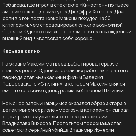
Табакова, где играл в спектакле «Кинастон» по пьесе
американского драматурга Джеффри Хэтчера. Для
роли в этой постановке Максим похудел на 20
килограмм, чем спровоцировал слухи о возможной
болезни. Однако сам актер, несмотря на изможденный
внешний вид, чувствовал себя хорошо.
Карьера в кино
На экране Максим Матвеев дебютировал сразу с
главных ролей. Одной из ярчайших работ актера того
периода стал музыкальный фильм Валерия
Тодоровского «Стиляги», в котором Максим снялся
вместе со своим однокурсником Антоном Шагиным.
Не менее запоминающимся оказался образ актера в
детективном сериале «Мосгаз», в котором он сыграл
роль артиста музыкального театра комедии
Владислава Вихрова. Прототипом персонажа стал
советский серийный убийца Владимир Ионесян,