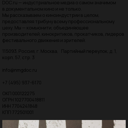
DOC.ru — индустриальное медиа о самом значимом
в документальном кино и не только.
Мы рассказываем о киноиндустрии в целом,
предоставляя трибуну всему профессиональному
цеху. Мы — комьюнити, объединяющее
производителей, кинокритиков, прокатчиков, лидеров
фестивального движения и зрителей.
115093, Россия, г. Москва, Партийный переулок, д. 1,
корп. 57, стр. 3
info@nmgdoc.ru
+7 (495) 937-6170
ОКП 000122275
ОГРН 1027700418811
ИНН 7704241848
КПП 772501001