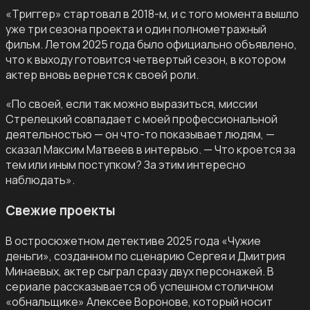
«Триггер» стартовал в 2018-м, и с того момента вышло
уже три сезона проекта и один полнометражный
фильм. Летом 2025 года было официально объявлено,
что к выходу готовится четвертый сезон, в котором
актер вновь вернется к своей роли.
​​«По своей, если так можно выразиться, миссии
Стрелецкий совпадает с моей профессиональной
деятельностью — он что-то показывает людям, —
сказал Максим Матвеев в интервью. — Что кроется за
тем или иным поступком? За этим интересно
наблюдать».
Свежие проекты
В остросюжетном детективе 2025 года «Чужие
деньги», созданном по сценарию Сергея и Дмитрия
Минаевых, актер сыграл сразу двух персонажей. В
сериале рассказывается об успешном столичном
«обнальщике» Алексее Воронове, который носит