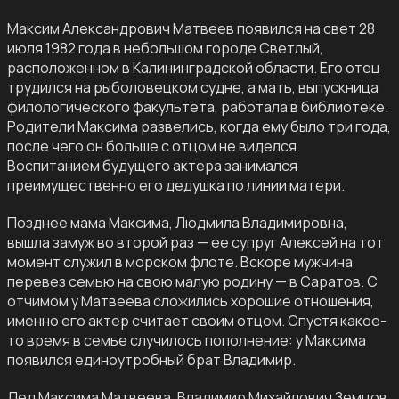
Максим Александрович Матвеев появился на свет 28
июля 1982 года в небольшом городе Светлый,
расположенном в Калининградской области. Его отец
трудился на рыболовецком судне, а мать, выпускница
филологического факультета, работала в библиотеке.
Родители Максима развелись, когда ему было три года,
после чего он больше с отцом не виделся.
Воспитанием будущего актера занимался
преимущественно его дедушка по линии матери.
Позднее мама Максима, Людмила Владимировна,
вышла замуж во второй раз — ее супруг Алексей на тот
момент служил в морском флоте. Вскоре мужчина
перевез семью на свою малую родину — в Саратов. С
отчимом у Матвеева сложились хорошие отношения,
именно его актер считает своим отцом. Спустя какое-
то время в семье случилось пополнение: у Максима
появился единоутробный брат Владимир.
Дед Максима Матвеева, Владимир Михайлович Земцов,