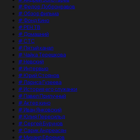
#
Федор Добронравов
#
Обзор фильма
#
Фонд Кино
#
РЕН ТВ
#
Домашний
#
СТС
#
Пятый канал
#
Чайка Терешкова
#
Невский
#
Интервью
#
Юрий Стоянов
#
Лариса Гузеева
#
История его служанки
#
Павел Прилучный
#
Актер кино
#
Иван Янковский
#
Юлия Пересильд
#
Сергей Бурунов
#
Сарик Андреасян
#
Михаил Ефремов