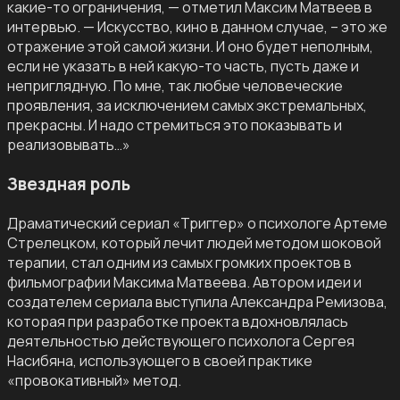
какие-то ограничения, — отметил Максим Матвеев в
интервью. — Искусство, кино в данном случае, – это же
отражение этой самой жизни. И оно будет неполным,
если не указать в ней какую-то часть, пусть даже и
неприглядную. По мне, так любые человеческие
проявления, за исключением самых экстремальных,
прекрасны. И надо стремиться это показывать и
реализовывать…»
Звездная роль
Драматический сериал «Триггер» о психологе Артеме
Стрелецком, который лечит людей методом шоковой
терапии, стал одним из самых громких проектов в
фильмографии Максима Матвеева. Автором идеи и
создателем сериала выступила Александра Ремизова,
которая при разработке проекта вдохновлялась
деятельностью действующего психолога Сергея
Насибяна, использующего в своей практике
«провокативный» метод.