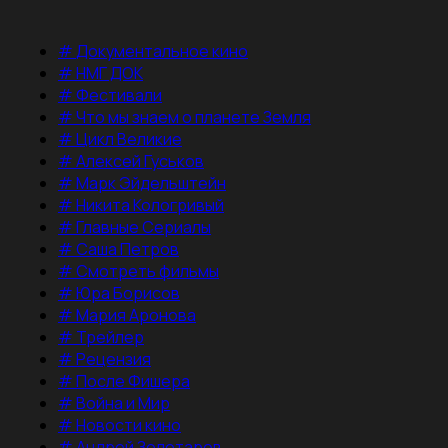
#
Документальное кино
#
НМГ ДОК
#
Фестивали
#
Что мы знаем о планете Земля
#
Цикл Великие
#
Алексей Гуськов
#
Марк Эйдельштейн
#
Никита Кологривый
#
Главные Сериалы
#
Саша Петров
#
Смотреть фильмы
#
Юра Борисов
#
Мария Аронова
#
Трейлер
#
Рецензия
#
После Фишера
#
Война и Мир
#
Новости кино
#
Андрей Золотарев