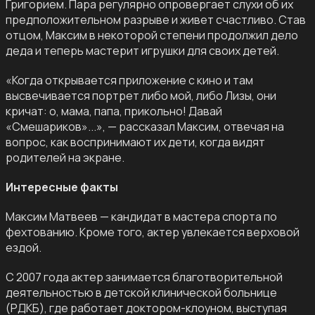
Григорием. Пара регулярно опровергает слухи об их
предположительном разрыве и живет счастливо. Став
отцом, Максим в некоторой степени продолжил дело
деда и теперь мастерит игрушки для своих детей.
«Когда открывается приложение с кино и там
высвечивается портрет либо мой, либо Лизы, они
кричат: о, мама, папа, прикольно! Давай
«Смешариков»...», — рассказал Максим, отвечая на
вопрос, как воспринимают их дети, когда видят
родителей на экране.
Интересные факты
Максим Матвеев — кандидат в мастера спорта по
фехтованию. Кроме того, актер увлекается верховой
ездой.
С 2007 года актер занимается благотворительной
деятельностью в детской клинической больнице
(РДКБ), где работает доктором-клоуном, выступая