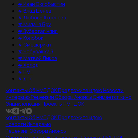
#
Иван Охлобыстин
#
Влад Ценев
#
Любовь Аксенова
#
Милана Бру
#
Зубастая няня
#
Колобок
#
Смешарики
#
Чебурашка 3
#
Матвей Лыков
#
Холод
#
НМГ
#
док
Контакты
Об НМГ ДОК
Предложите идею
Новости
Интервью
Рецензии
Обзоры
Анонсы
Снимается кино
Энциклопедия
Проекты НМГ ДОК
Контакты
Об НМГ ДОК
Предложите идею
Новости
Интервью
Рецензии
Обзоры
Анонсы
Снимается кино
Энциклопедия
Проекты НМГ ДОК