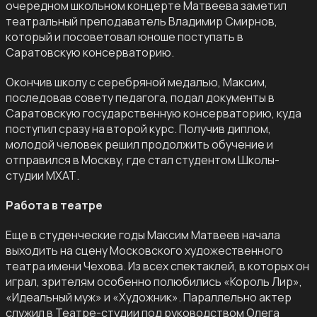
очередном школьном концерте Матвеева заметил
театральный преподаватель Владимир Смирнов,
который и посоветовал юноше поступать в
Саратовскую консерваторию.
Окончив школу с серебряной медалью, Максим,
последовав совету педагога, подал документы в
Саратовскую государственную консерваторию, куда
поступил сразу на второй курс. Получив диплом,
молодой человек решил продолжить обучение и
отправился в Москву, где стал студентом Школы-
студии МХАТ.
Работа в театре
Еще в студенческие годы Максим Матвеев начала
выходить на сцену Московского художественного
театра имени Чехова. Из всех спектаклей, в которых он
играл, зрителям особенно полюбились «Король Лир»,
«Идеальный муж» и «Художник». Параллельно актер
служил в Театре-студии под руководством Олега