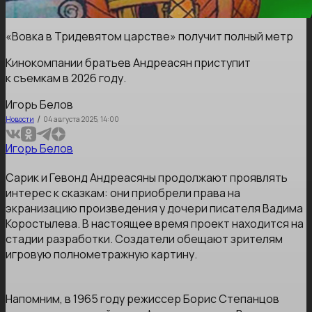
«Вовка в Тридевятом царстве» получит полный метр
Кинокомпании братьев Андреасян приступит
к съемкам в 2026 году.
Игорь Белов
/
Новости
04 августа 2025, 14:00
Игорь Белов
Сарик и Гевонд Андреасяны продолжают проявлять
интерес к сказкам: они приобрели права на
экранизацию произведения у дочери писателя Вадима
Коростылева. В настоящее время проект находится на
стадии разработки. Создатели обещают зрителям
игровую полнометражную картину.
Напомним, в 1965 году режиссер Борис Степанцов