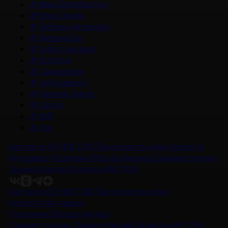
#
Иван Охлобыстин
#
Влад Ценев
#
Любовь Аксенова
#
Милана Бру
#
Зубастая няня
#
Колобок
#
Смешарики
#
Чебурашка 3
#
Матвей Лыков
#
Холод
#
НМГ
#
док
Контакты
Об НМГ ДОК
Предложите идею
Новости
Интервью
Рецензии
Обзоры
Анонсы
Снимается кино
Энциклопедия
Проекты НМГ ДОК
Контакты
Об НМГ ДОК
Предложите идею
Новости
Интервью
Рецензии
Обзоры
Анонсы
Снимается кино
Энциклопедия
Проекты НМГ ДОК