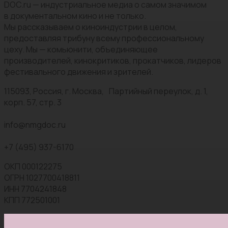
DOC.ru — индустриальное медиа о самом значимом
в документальном кино и не только.
Мы рассказываем о киноиндустрии в целом,
предоставляя трибуну всему профессиональному
цеху. Мы — комьюнити, объединяющее
производителей, кинокритиков, прокатчиков, лидеров
фестивального движения и зрителей.
115093, Россия, г. Москва, Партийный переулок, д. 1,
корп. 57, стр. 3
info@nmgdoc.ru
+7 (495) 937-6170
ОКП 000122275
ОГРН 1027700418811
ИНН 7704241848
КПП 772501001