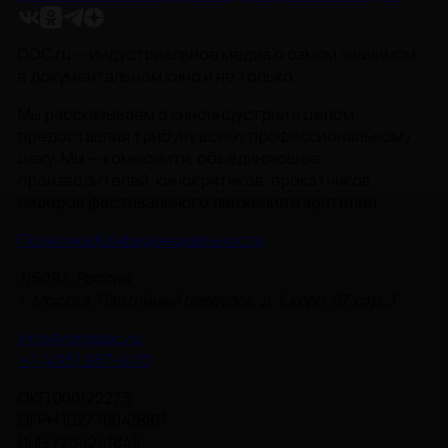
DOC.ru — индустриальное медиа о самом значимом
в документальном кино и не только.
Мы рассказываем о киноиндустрии в целом,
предоставляя трибуну всему профессиональному
цеху. Мы — комьюнити, объединяющее
производителей, кинокритиков, прокатчиков,
лидеров фестивального движения и зрителей.
Политика Конфиденциальности
115093, Россия,
г. Москва, Партийный переулок, д. 1, корп. 57, стр. 3
info@nmgdoc.ru
+7 (495) 937-6170
ОКП 000122275
ОГРН 1027700418811
ИНН 7704241848