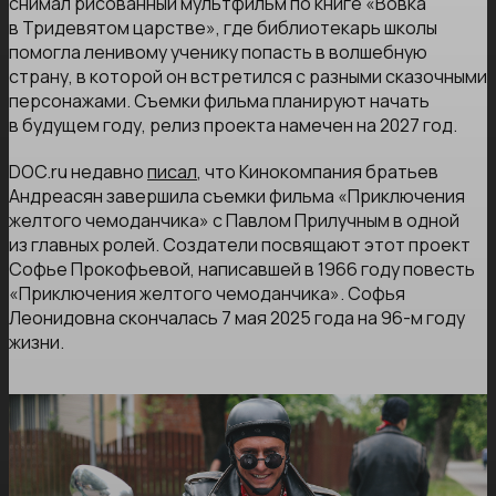
снимал рисованный мультфильм по книге «Вовка
в Тридевятом царстве», где библиотекарь школы
помогла ленивому ученику попасть в волшебную
страну, в которой он встретился с разными сказочными
персонажами. Съемки фильма планируют начать
в будущем году, релиз проекта намечен на 2027 год.
DOC.ru недавно
писал
, что Кинокомпания братьев
Андреасян завершила съемки фильма «Приключения
желтого чемоданчика» с Павлом Прилучным в одной
из главных ролей. Создатели посвящают этот проект
Софье Прокофьевой, написавшей в 1966 году повесть
«Приключения желтого чемоданчика». Софья
Леонидовна скончалась 7 мая 2025 года на 96-м году
жизни.