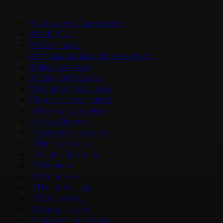
#
Документальное кино
#
НМГ ДОК
#
Фестивали
#
Что мы знаем о планете Земля
#
Цикл Великие
#
Алексей Гуськов
#
Марк Эйдельштейн
#
Никита Кологривый
#
Главные Сериалы
#
Саша Петров
#
Смотреть фильмы
#
Юра Борисов
#
Мария Аронова
#
Трейлер
#
Рецензия
#
После Фишера
#
Война и Мир
#
Новости кино
#
Андрей Золотарев