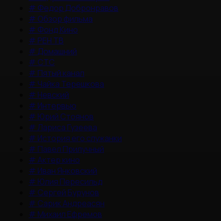
#
Федор Добронравов
#
Обзор фильма
#
Фонд Кино
#
РЕН ТВ
#
Домашний
#
СТС
#
Пятый канал
#
Чайка Терешкова
#
Невский
#
Интервью
#
Юрий Стоянов
#
Лариса Гузеева
#
История его служанки
#
Павел Прилучный
#
Актер кино
#
Иван Янковский
#
Юлия Пересильд
#
Сергей Бурунов
#
Сарик Андреасян
#
Михаил Ефремов