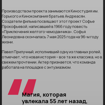
Производством проекта занимаются Киностудия им.
Горького и Кинокомпания братьев Андреасян.
Создатели фильма посвящают этот проект Софье
Прокофьевой, написавшей в 1966 году повесть
«Приключения желтого чемоданчика». Софья
Леонидовна скончалась 7 мая 2025 года на 96-м году
жизни.
Павел Прилучный, исполнивший одну из главных ролей,
отмечает, что новая история – все та же классика, но в
свежем прочтении. Актер признается, что команда
работала на площадке с энтузиазмом.
Магия, которая
увлекала 55 лет назад,