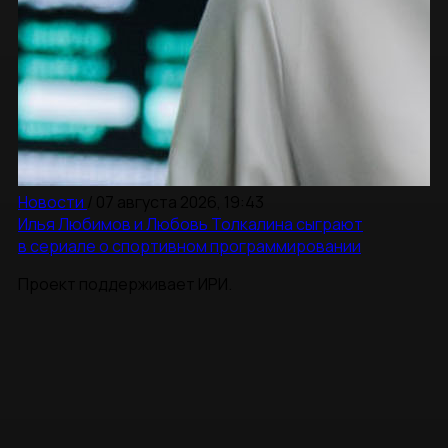
Новости
/
07 августа 2026, 19:43
Илья Любимов и Любовь Толкалина сыграют
в сериале о спортивном программировании
Проект поддерживает ИРИ.