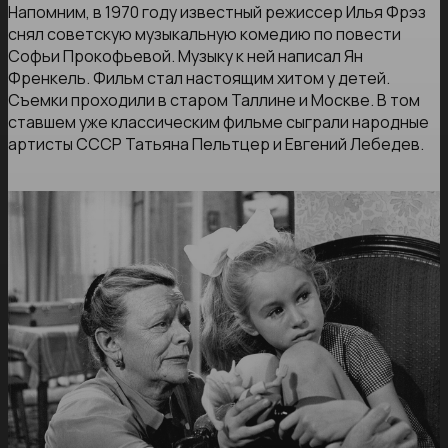
Напомним, в 1970 году известный режиссер Илья Фрэз
снял советскую музыкальную комедию по повести
Софьи Прокофьевой. Музыку к ней написал Ян
Френкель. Фильм стал настоящим хитом у детей.
Съемки проходили в старом Таллине и Москве. В том
ставшем уже классическим фильме сыграли народные
артисты СССР Татьяна Пельтцер и Евгений Лебедев.