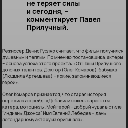
не теряет силы
и сегодня, –
комментирует Павел
Прилучный.
Режиссер Денис Гусляр считает, что фильм получился
душевным и теплым. По мнению постановщика, актеры
– основа успеха этого проекта: «От Паши Прилучного
до юных талантов. Доктор (Олег Комаров), бабушка
(Людмила Артемьева) – яркие, запоминающиеся
герои».
Олег Комаров признается, что старая история
пережила апгрейд: «Добавили экшен: парашюты,
катера, мотоциклы. Мой герой – добрый чудак в стиле
“Индианы Джонса”. Имя Евгений Лебедев – дань
легендарному актеру из оригинала».