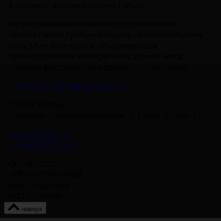
в документальном кино и не только.
Мы рассказываем о киноиндустрии в целом,
предоставляя трибуну всему профессиональному
цеху. Мы — комьюнити, объединяющее
производителей, кинокритиков, прокатчиков,
лидеров фестивального движения и зрителей.
Политика Конфиденциальности
115093, Россия,
г. Москва, Партийный переулок, д. 1, корп. 57, стр. 3
info@nmgdoc.ru
+7 (495) 937-6170
ОКП 000122275
ОГРН 1027700418811
ИНН 7704241848
КПП 772501001
наверх