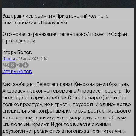
Завершились съемки «Приключений желтого
чемоданчика» с Прилучным
Это новая экранизация легендарной повести Софьи
Прокофьевой.
Игорь Белов
/
Новости
25 июля 2025, 10:16
Игорь Белов
Как сообщает Telegram-канал Кинокомпании братьев
Андреасян, закончен съемочный процесс проекта. По
сюжету доктор-волшебник (Олег Комаров) лечит не
только простуду, но и грусть, трусость и одиночество
специальными конфетами, которые достает из своего
желтого чемоданчика. Но чемоданчик с волшебными
«пилюлями» крадут. И доктор вместе с юными
друзьями устремляются в погоню за похитителями…