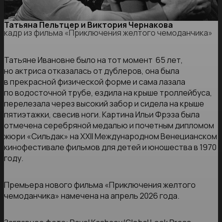
Татьяна Пельтцер и Виктория Чернакова
кадр из фильма «Приключения желтого чемоданчика»
Татьяне Ивановне было на тот момент 65 лет,
но актриса отказалась от дублеров, она была
в прекрасной физической форме и сама лазала
по водосточной трубе, ездила на крыше троллейбуса,
перелезала через высокий забор и сидела на крыше
пятиэтажки, свесив ноги. Картина Ильи Фрэза была
отмечена серебряной медалью и почетным дипломом
жюри «Сильдак» на XXII Международном Венецианском
кинофестивале фильмов для детей и юношества в 1970
году.
Премьера нового фильма «Приключения желтого
чемоданчика» намечена на апрель 2026 года.