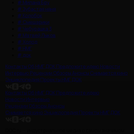
#
Милана Бру
#
Зубастая няня
#
Колобок
#
Смешарики
#
Чебурашка 3
#
Матвей Лыков
#
Холод
#
НМГ
#
док
Контакты
Об НМГ ДОК
Предложите идею
Новости
Интервью
Рецензии
Обзоры
Анонсы
Снимается кино
Энциклопедия
Проекты НМГ ДОК
Контакты
Об НМГ ДОК
Предложите идею
Новости
Интервью
Рецензии
Обзоры
Анонсы
Снимается кино
Энциклопедия
Проекты НМГ ДОК
DOC.ru — индустриальное медиа о самом значимом