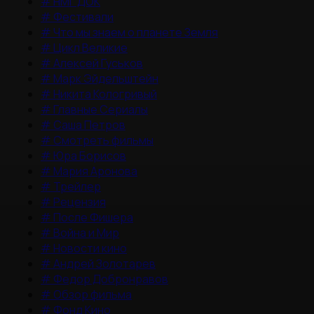
#
НМГ ДОК
#
Фестивали
#
Что мы знаем о планете Земля
#
Цикл Великие
#
Алексей Гуськов
#
Марк Эйдельштейн
#
Никита Кологривый
#
Главные Сериалы
#
Саша Петров
#
Смотреть фильмы
#
Юра Борисов
#
Мария Аронова
#
Трейлер
#
Рецензия
#
После Фишера
#
Война и Мир
#
Новости кино
#
Андрей Золотарев
#
Федор Добронравов
#
Обзор фильма
#
Фонд Кино