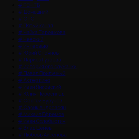
#
РЕН ТВ
#
Домашний
#
СТС
#
Пятый канал
#
Чайка Терешкова
#
Невский
#
Интервью
#
Юрий Стоянов
#
Лариса Гузеева
#
История его служанки
#
Павел Прилучный
#
Актер кино
#
Иван Янковский
#
Юлия Пересильд
#
Сергей Бурунов
#
Сарик Андреасян
#
Михаил Ефремов
#
Иван Охлобыстин
#
Влад Ценев
#
Любовь Аксенова