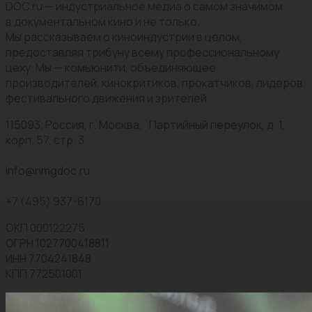
DOC.ru — индустриальное медиа о самом значимом
в документальном кино и не только.
Мы рассказываем о киноиндустрии в целом,
предоставляя трибуну всему профессиональному
цеху. Мы — комьюнити, объединяющее
производителей, кинокритиков, прокатчиков, лидеров
фестивального движения и зрителей.
115093, Россия, г. Москва, Партийный переулок, д. 1,
корп. 57, стр. 3
info@nmgdoc.ru
+7 (495) 937-6170
ОКП 000122275
ОГРН 1027700418811
ИНН 7704241848
КПП 772501001