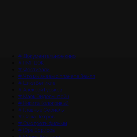
#
Документальное кино
#
НМГ ДОК
#
Фестивали
#
Что мы знаем о планете Земля
#
Цикл Великие
#
Алексей Гуськов
#
Марк Эйдельштейн
#
Никита Кологривый
#
Главные Сериалы
#
Саша Петров
#
Смотреть фильмы
#
Юра Борисов
#
Мария Аронова