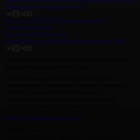
Энциклопедия
Проекты НМГ ДОК
Контакты
Об НМГ ДОК
Предложите идею
Новости
Интервью
Рецензии
Обзоры
Анонсы
Снимается кино
Энциклопедия
Проекты НМГ ДОК
DOC.ru — индустриальное медиа о самом значимом
в документальном кино и не только.
Мы рассказываем о киноиндустрии в целом,
предоставляя трибуну всему профессиональному
цеху. Мы — комьюнити, объединяющее
производителей, кинокритиков, прокатчиков,
лидеров фестивального движения и зрителей.
Политика Конфиденциальности
115093, Россия,
г. Москва, Партийный переулок, д. 1, корп. 57, стр. 3