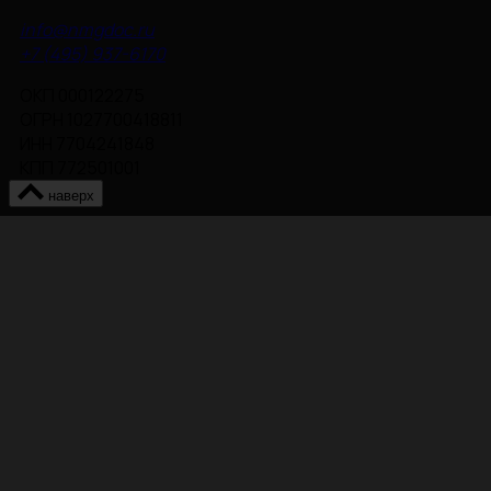
info@nmgdoc.ru
+7 (495) 937-6170
ОКП 000122275
ОГРН 1027700418811
ИНН 7704241848
КПП 772501001
наверх