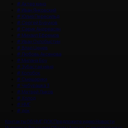
#
Актер кино
#
Иван Янковский
#
Юлия Пересильд
#
Сергей Бурунов
#
Сарик Андреасян
#
Михаил Ефремов
#
Иван Охлобыстин
#
Влад Ценев
#
Любовь Аксенова
#
Милана Бру
#
Зубастая няня
#
Колобок
#
Смешарики
#
Чебурашка 3
#
Матвей Лыков
#
Холод
#
НМГ
#
док
Контакты
Об НМГ ДОК
Предложите идею
Новости
Интервью
Рецензии
Обзоры
Анонсы
Снимается кино