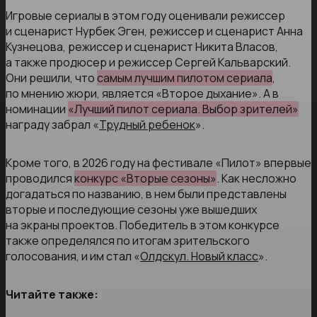
Игровые сериалы в этом году оценивали режиссер
и сценарист Нурбек Эген, режиссер и сценарист Анна
Кузнецова, режиссер и сценарист Никита Власов,
а также продюсер и режиссер Сергей Кальварский.
Они решили, что
самым лучшим пилотом сериала
,
по мнению жюри, является «Второе дыхание». А в
номинации
«Лучший пилот сериала. Выбор зрителей»
награду забрал «
Трудный ребенок
».
Кроме того, в 2026 году на фестивале «Пилот» впервые
проводился
конкурс «Вторые сезоны»
. Как несложно
догадаться по названию, в нем были представлены
вторые и последующие сезоны уже вышедших
на экраны проектов. Победитель в этом конкурсе
также определялся по итогам зрительского
голосования, и им стал «
Олдскул. Новый класс
».
Читайте также: