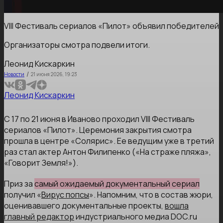
VIII Фестиваль сериалов «Пилот» объявил победителей
Организаторы смотра подвели итоги.
Леонид Кискаркин
/
Новости
21 июня 2026, 19:23
Леонид Кискаркин
С 17 по 21 июня в Иваново проходил VIII Фестиваль
сериалов «Пилот». Церемония закрытия смотра
прошла в центре «Солярис». Ее ведущим уже в третий
раз стал актер Антон Филипенко («На страже пляжа»,
«Говорит Земля!»).
Приз за
самый ожидаемый документальный сериал
получил «
Вирус попсы
». Напомним, что в состав жюри,
оценивавшего документальные проекты,
вошла
главный редактор
индустриального медиа DOC.ru