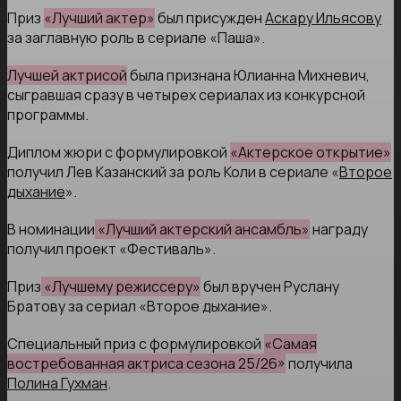
Приз
«Лучший актер»
был присужден
Аскару Ильясову
за заглавную роль в сериале «Паша».
Лучшей актрисой
была признана Юлианна Михневич,
сыгравшая сразу в четырех сериалах из конкурсной
программы.
Диплом жюри с формулировкой
«Актерское открытие»
получил Лев Казанский за роль Коли в сериале «
Второе
дыхание
».
В номинации
«Лучший актерский ансамбль»
награду
получил проект «Фестиваль».
Приз
«Лучшему режиссеру»
был вручен Руслану
Братову за сериал «Второе дыхание».
Специальный приз с формулировкой
«Самая
востребованная актриса сезона 25/26»
получила
Полина Гухман
.