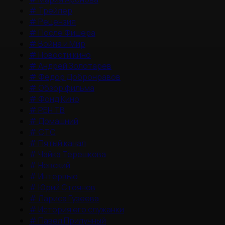
#
Трейлер
#
Рецензия
#
После Фишера
#
Война и Мир
#
Новости кино
#
Андрей Золотарев
#
Федор Добронравов
#
Обзор фильма
#
Фонд Кино
#
РЕН ТВ
#
Домашний
#
СТС
#
Пятый канал
#
Чайка Терешкова
#
Невский
#
Интервью
#
Юрий Стоянов
#
Лариса Гузеева
#
История его служанки
#
Павел Прилучный