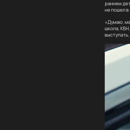
раннем дет
не пошел в
«Думаю, ма
школа, КВН
выступать,