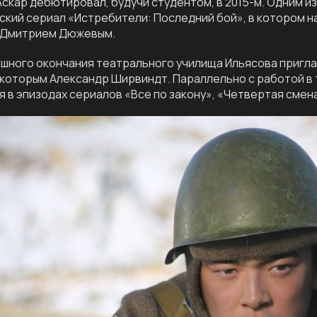
Аскар дебютировал, будучи студентом, в 2015-м. Одним из
кий сериал «Истребители: Последний бой», в котором н
 Дмитрием Дюжевым.
шного окончания театрального училища Ильясова пригла
которым Александр Ширвиндт. Параллельно с работой в т
я в эпизодах сериалов «Все по закону», «Четвертая смена