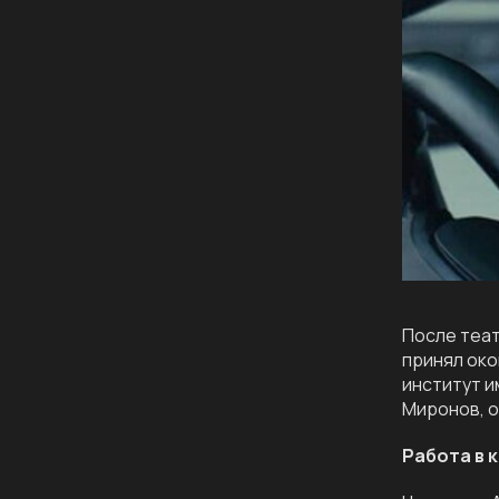
После теат
принял око
институт и
Миронов, о
Работа в 