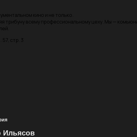
ументальном кино и не только.
яя трибуну всему профессиональному цеху. Мы — комью
лей.
 57, стр. 3
фия
р Ильясов