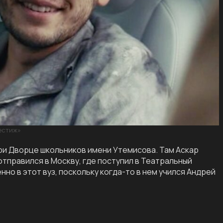
естиж»
ри Дворце школьников имени Утемисова. Там Аскар
отправился в Москву, где поступил в Театральный
но в этот вуз, поскольку когда-то в нем учился Андрей