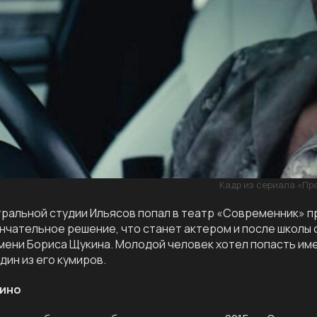
Кадр из сериала «Пр
ральной студии Ильясов попал в театр «Современник» п
нчательное решение, что станет актером и после школы 
мени Бориса Щукина. Молодой человек хотел попасть имен
дин из его кумиров.
кино