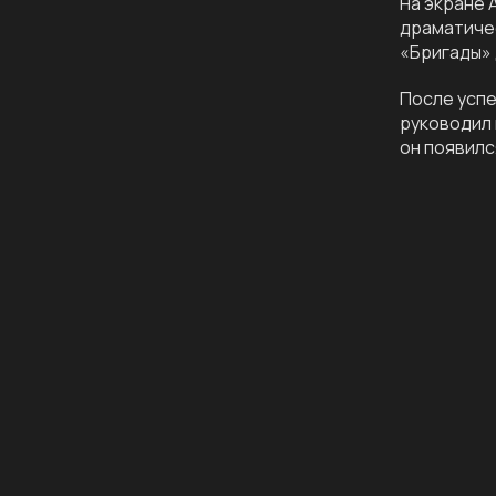
На экране 
драматичес
«Бригады»
После успе
руководил 
он появилс