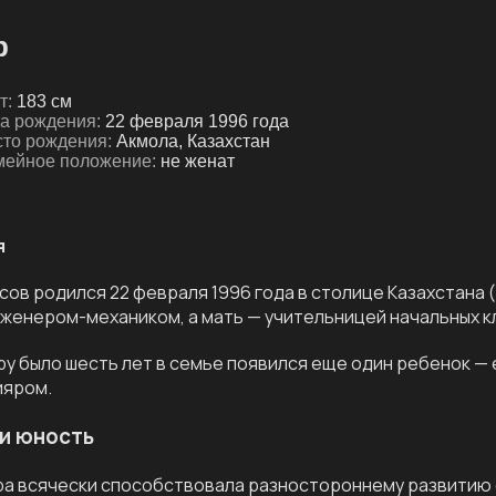
р
т:
183 см
а рождения:
22 февраля 1996 года
то рождения:
Акмола, Казахстан
ейное положение:
не женат
я
сов родился 22 февраля 1996 года в столице Казахстана (
женером-механиком, а мать — учительницей начальных к
ру было шесть лет в семье появился еще один ребенок — 
ияром.
и юность
а всячески способствовала разностороннему развитию сы