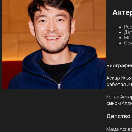
Акте
Рос
Дат
Мес
Сем
Биографи
Аскар Илья
работал ин
Когда Аска
сыном Алд
Детство 
Мама Аскар