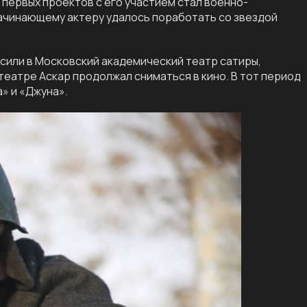
 первых проектов с его участием стал военно-
ачинающему актеру удалось поработать со звездой
сили в Московский академический театр сатиры,
еатре Аскар продолжал сниматься в кино. В тот период
» и «Джуна».