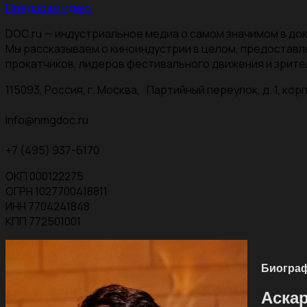
Предложи идею
DOC.ru — индустриальное медиа о самом значимом в док
Мы рассказываем о киноиндустрии в целом, предоставл
прокатчиков, лидеров фестивального движения и зрите
115093, Россия, г. Москва, Партийный переулок, д. 1, корп.
info@nmgdoc.ru
+7 (495) 937-6170
ОКП 000122275
ОГРН 1027700418811
ИНН 7704241848
КПП 772501001
Биогра
Аска