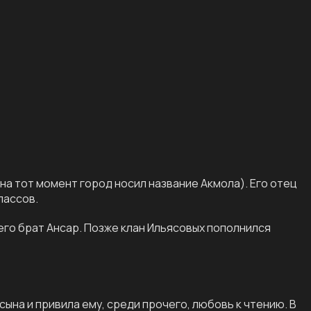
на тот момент город носил название Акмола). Его отец
лассов.
его брат Ансар. Позже клан Ильясовых пополнился
на и привила ему, среди прочего, любовь к чтению. В