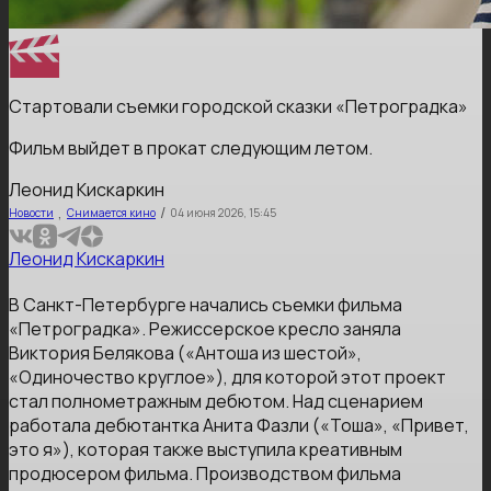
Стартовали съемки городской сказки «Петроградка»
Фильм выйдет в прокат следующим летом.
Леонид Кискаркин
,
/
Новости
Снимается кино
04 июня 2026, 15:45
Леонид Кискаркин
В Санкт-Петербурге начались съемки фильма
«Петроградка». Режиссерское кресло заняла
Виктория Белякова («Антоша из шестой»,
«Одиночество круглое»), для которой этот проект
стал полнометражным дебютом. Над сценарием
работала дебютантка Анита Фазли («Тоша», «Привет,
это я»), которая также выступила креативным
продюсером фильма. Производством фильма