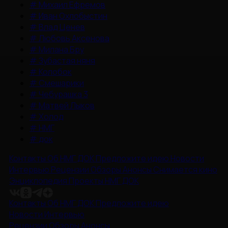
#
Михаил Ефремов
#
Иван Охлобыстин
#
Влад Ценев
#
Любовь Аксенова
#
Милана Бру
#
Зубастая няня
#
Колобок
#
Смешарики
#
Чебурашка 3
#
Матвей Лыков
#
Холод
#
НМГ
#
док
Контакты
Об НМГ ДОК
Предложите идею
Новости
Интервью
Рецензии
Обзоры
Анонсы
Снимается кино
Энциклопедия
Проекты НМГ ДОК
Контакты
Об НМГ ДОК
Предложите идею
Новости
Интервью
Рецензии
Обзоры
Анонсы