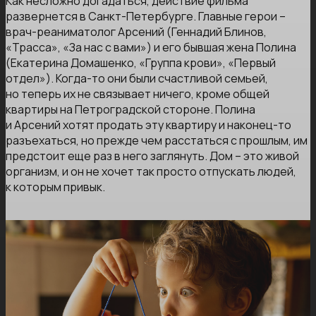
Как несложно догадаться, действие фильма
развернется в Санкт-Петербурге. Главные герои –
врач-реаниматолог Арсений (Геннадий Блинов,
«Трасса», «За нас с вами») и его бывшая жена Полина
(Екатерина Домашенко, «Группа крови», «Первый
отдел»). Когда-то они были счастливой семьей,
но теперь их не связывает ничего, кроме общей
квартиры на Петроградской стороне. Полина
и Арсений хотят продать эту квартиру и наконец-то
разъехаться, но прежде чем расстаться с прошлым, им
предстоит еще раз в него заглянуть. Дом – это живой
организм, и он не хочет так просто отпускать людей,
к которым привык.