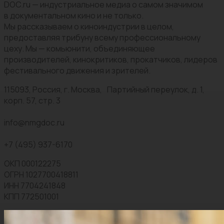
DOC.ru — индустриальное медиа о самом значимом
в документальном кино и не только.
Мы рассказываем о киноиндустрии в целом,
предоставляя трибуну всему профессиональному
цеху. Мы — комьюнити, объединяющее
производителей, кинокритиков, прокатчиков, лидеров
фестивального движения и зрителей.
115093, Россия, г. Москва, Партийный переулок, д. 1,
корп. 57, стр. 3
info@nmgdoc.ru
+7 (495) 937-6170
ОКП 000122275
ОГРН 1027700418811
ИНН 7704241848
КПП 772501001