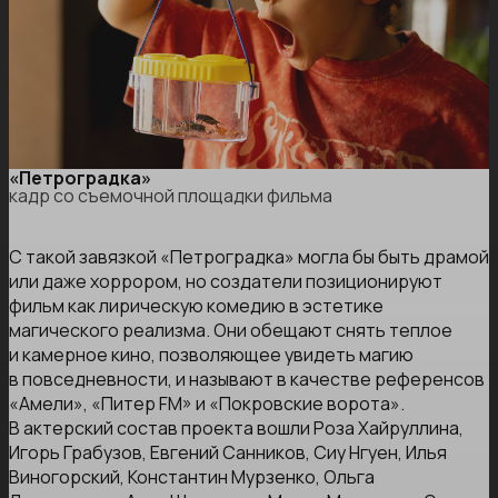
«Петроградка»
кадр со съемочной площадки фильма
С такой завязкой «Петроградка» могла бы быть драмой
или даже хоррором, но создатели позиционируют
фильм как лирическую комедию в эстетике
магического реализма. Они обещают снять теплое
и камерное кино, позволяющее увидеть магию
в повседневности, и называют в качестве референсов
«Амели», «Питер FM» и «Покровские ворота».
В актерский состав проекта вошли Роза Хайруллина,
Игорь Грабузов, Евгений Санников, Сиу Нгуен, Илья
Виногорский, Константин Мурзенко, Ольга