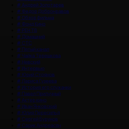
#
Андрей Золотарев
#
Федор Добронравов
#
Обзор фильма
#
Фонд Кино
#
РЕН ТВ
#
Домашний
#
СТС
#
Пятый канал
#
Чайка Терешкова
#
Невский
#
Интервью
#
Юрий Стоянов
#
Лариса Гузеева
#
История его служанки
#
Павел Прилучный
#
Актер кино
#
Иван Янковский
#
Юлия Пересильд
#
Сергей Бурунов
#
Сарик Андреасян