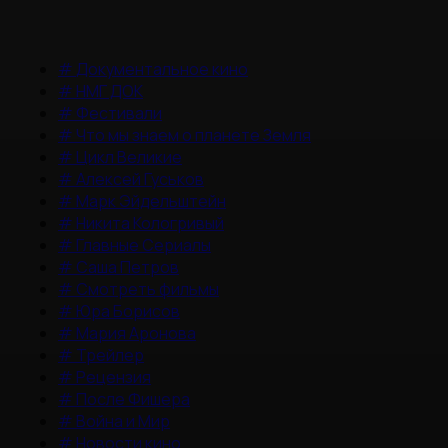
#
Документальное кино
#
НМГ ДОК
#
Фестивали
#
Что мы знаем о планете Земля
#
Цикл Великие
#
Алексей Гуськов
#
Марк Эйдельштейн
#
Никита Кологривый
#
Главные Сериалы
#
Саша Петров
#
Смотреть фильмы
#
Юра Борисов
#
Мария Аронова
#
Трейлер
#
Рецензия
#
После Фишера
#
Война и Мир
#
Новости кино