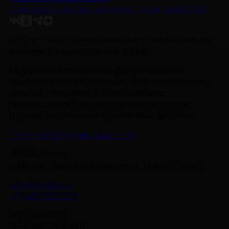
Снимается кино
Энциклопедия
Проекты НМГ ДОК
DOC.ru — индустриальное медиа о самом значимом
в документальном кино и не только.
Мы рассказываем о киноиндустрии в целом,
предоставляя трибуну всему профессиональному
цеху. Мы — комьюнити, объединяющее
производителей, кинокритиков, прокатчиков,
лидеров фестивального движения и зрителей.
Политика Конфиденциальности
115093, Россия,
г. Москва, Партийный переулок, д. 1, корп. 57, стр. 3
info@nmgdoc.ru
+7 (495) 937-6170
ОКП 000122275
ОГРН 1027700418811