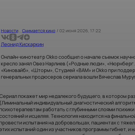
Новости
,
Снимается кино
/
02 июня 2026, 17:22
Леонид Кискаркин
Онлайн-кинотеатр Okko сообщил о начале съемок науч
кресло занял Овез Нарлиев («Родные люди», «Нюрнберг.
«Киновайб», «Шторм», Студией «ВАМ» и Okko при поддер
генеральных продюсеров сериала вошли Вячеслав Муруг
Сериал покажет мир недалекого будущего, в котором ра
(Лиминальный индивидуальный диагностический алгорит
психотерапевтам работать с глубинными слоями психики
состояний и исцеляя. Технология находится на финально
провести испытания на добровольцах, пациентах с тяже
этих испытаний один из участников программы гибнет, и