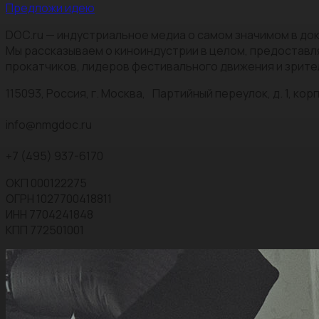
Предложи идею
DOC.ru — индустриальное медиа о самом значимом в док
Мы рассказываем о киноиндустрии в целом, предоставл
прокатчиков, лидеров фестивального движения и зрите
115093, Россия, г. Москва, Партийный переулок, д. 1, корп.
info@nmgdoc.ru
+7 (495) 937-6170
ОКП 000122275
ОГРН 1027700418811
ИНН 7704241848
КПП 772501001