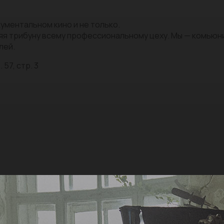
ументальном кино и не только.
яя трибуну всему профессиональному цеху. Мы — комью
лей.
 57, стр. 3