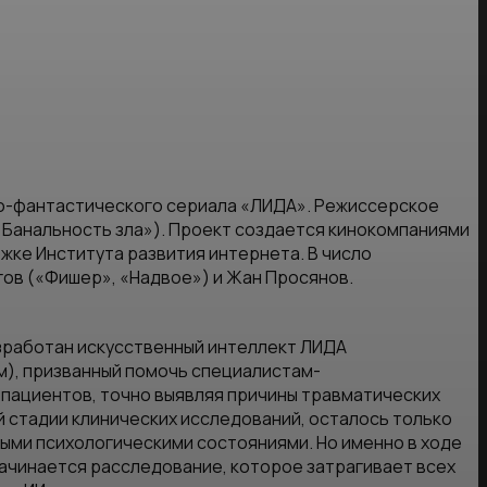
но-фантастического сериала «ЛИДА». Режиссерское
 Банальность зла»). Проект создается кинокомпаниями
жке Института развития интернета. В число
ов («Фишер», «Надвое») и Жан Просянов.
зработан искусственный интеллект ЛИДА
м), призванный помочь специалистам-
 пациентов, точно выявляя причины травматических
й стадии клинических исследований, осталось только
лыми психологическими состояниями. Но именно в ходе
 начинается расследование, которое затрагивает всех