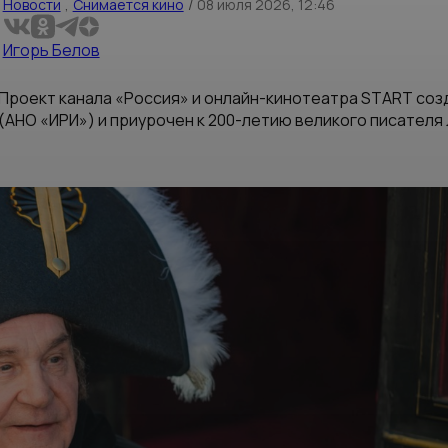
Новости
,
Снимается кино
/
08 июля 2026, 12:46
Игорь Белов
Проект канала «Россия» и онлайн-кинотеатра START соз
(АНО «ИРИ») и приурочен к 200-летию великого писателя