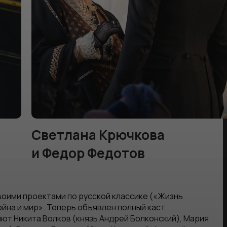
Светлана Крючкова
и Федор Федотов
своими проектами по русской классике («Жизнь
ойна и мир». Теперь объявлен полный каст
ют Никита Волков (князь Андрей Болконский), Мария