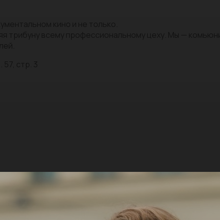
ументальном кино и не только.
яя трибуну всему профессиональному цеху. Мы — комью
лей.
 57, стр. 3