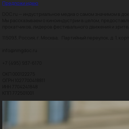
Предложи идею
DOC.ru — индустриальное медиа о самом значимом в док
Мы рассказываем о киноиндустрии в целом, предоставл
прокатчиков, лидеров фестивального движения и зрите
115093, Россия, г. Москва, Партийный переулок, д. 1, корп.
info@nmgdoc.ru
+7 (495) 937-6170
ОКП 000122275
ОГРН 1027700418811
ИНН 7704241848
КПП 772501001