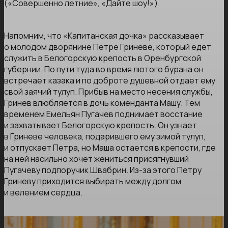
(«Совершенно летние», «Дайте шоу!»).
Напомним, что «Капитанская дочка» рассказывает
о молодом дворянине Петре Гриневе, который едет
служить в Белогорскую крепость в Оренбургской
губернии. По пути туда во время лютого бурана он
встречает казака и по доброте душевной отдает ему
свой заячий тулуп. Прибыв на место несения службы,
Гринев влюбляется в дочь коменданта Машу. Тем
временем Емельян Пугачев поднимает восстание
и захватывает Белогорскую крепость. Он узнает
в Гриневе человека, подарившего ему зимой тулуп,
и отпускает Петра, но Маша остается в крепости, где
на ней насильно хочет жениться присягнувший
Пугачеву подпоручик Швабрин. Из-за этого Петру
Гриневу приходится выбирать между долгом
и велением сердца.