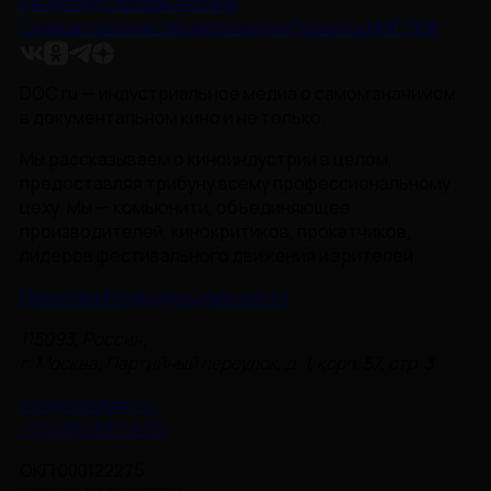
Рецензии
Обзоры
Анонсы
Снимается кино
Энциклопедия
Проекты НМГ ДОК
DOC.ru — индустриальное медиа о самом значимом
в документальном кино и не только.
Мы рассказываем о киноиндустрии в целом,
предоставляя трибуну всему профессиональному
цеху. Мы — комьюнити, объединяющее
производителей, кинокритиков, прокатчиков,
лидеров фестивального движения и зрителей.
Политика Конфиденциальности
115093, Россия,
г. Москва, Партийный переулок, д. 1, корп. 57, стр. 3
info@nmgdoc.ru
+7 (495) 937-6170
ОКП 000122275