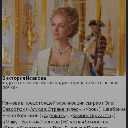
Виктория Исакова
кадр со съемочной площадки сериала «Капитанская
дочка»
Гринева в предстоящей экранизации сыграет
Олег
Савостюк
(«
Алиса в Стране чудес
», «Урок»), Швабрина
– Егор Корешков («
Адвокаты
», «
Комментируй это
»),
а Машу – Евгения Леонова («Опасная близость»,