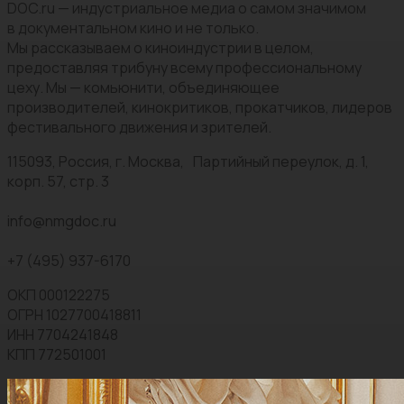
DOC.ru — индустриальное медиа о самом значимом
в документальном кино и не только.
Мы рассказываем о киноиндустрии в целом,
предоставляя трибуну всему профессиональному
цеху. Мы — комьюнити, объединяющее
производителей, кинокритиков, прокатчиков, лидеров
фестивального движения и зрителей.
115093, Россия, г. Москва, Партийный переулок, д. 1,
корп. 57, стр. 3
info@nmgdoc.ru
+7 (495) 937-6170
ОКП 000122275
ОГРН 1027700418811
ИНН 7704241848
КПП 772501001