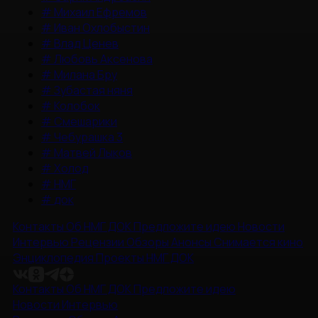
#
Михаил Ефремов
#
Иван Охлобыстин
#
Влад Ценев
#
Любовь Аксенова
#
Милана Бру
#
Зубастая няня
#
Колобок
#
Смешарики
#
Чебурашка 3
#
Матвей Лыков
#
Холод
#
НМГ
#
док
Контакты
Об НМГ ДОК
Предложите идею
Новости
Интервью
Рецензии
Обзоры
Анонсы
Снимается кино
Энциклопедия
Проекты НМГ ДОК
Контакты
Об НМГ ДОК
Предложите идею
Новости
Интервью