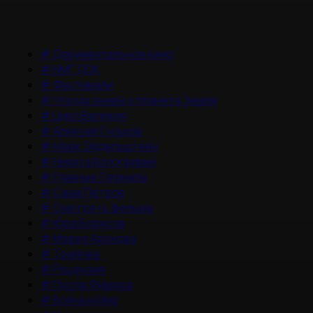
#
Документальное кино
#
НМГ ДОК
#
Фестивали
#
Что мы знаем о планете Земля
#
Цикл Великие
#
Алексей Гуськов
#
Марк Эйдельштейн
#
Никита Кологривый
#
Главные Сериалы
#
Саша Петров
#
Смотреть фильмы
#
Юра Борисов
#
Мария Аронова
#
Трейлер
#
Рецензия
#
После Фишера
#
Война и Мир