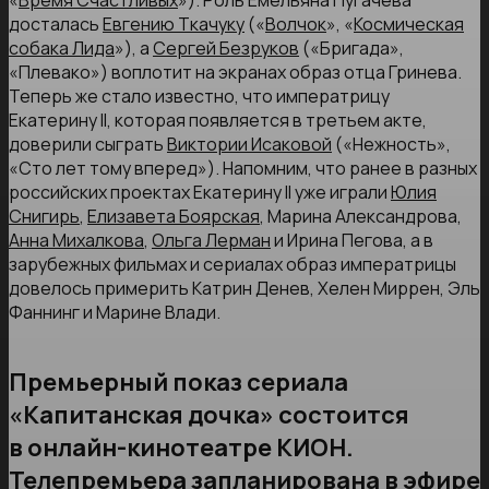
«
Время Счастливых
»). Роль Емельяна Пугачева
досталась
Евгению Ткачуку
(«
Волчок
», «
Космическая
собака Лида
»), а
Сергей Безруков
(«Бригада»,
«Плевако») воплотит на экранах образ отца Гринева.
Теперь же стало известно, что императрицу
Екатерину II, которая появляется в третьем акте,
доверили сыграть
Виктории Исаковой
(«Нежность»,
«Сто лет тому вперед»). Напомним, что ранее в разных
российских проектах Екатерину II уже играли
Юлия
Снигирь
,
Елизавета Боярская
, Марина Александрова,
Анна Михалкова
,
Ольга Лерман
и Ирина Пегова, а в
зарубежных фильмах и сериалах образ императрицы
довелось примерить Катрин Денев, Хелен Миррен, Эль
Фаннинг и Марине Влади.
Премьерный показ сериала
«Капитанская дочка» состоится
в онлайн-кинотеатре КИОН.
Телепремьера запланирована в эфире