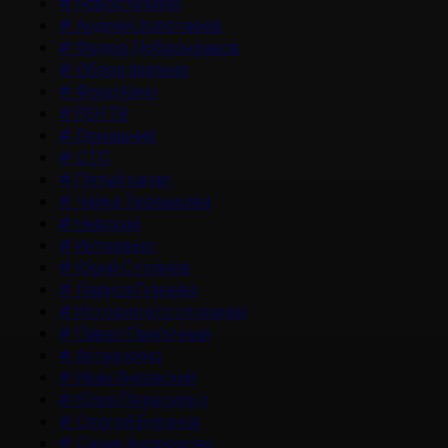
#
Новости кино
#
Андрей Золотарев
#
Федор Добронравов
#
Обзор фильма
#
Фонд Кино
#
РЕН ТВ
#
Домашний
#
СТС
#
Пятый канал
#
Чайка Терешкова
#
Невский
#
Интервью
#
Юрий Стоянов
#
Лариса Гузеева
#
История его служанки
#
Павел Прилучный
#
Актер кино
#
Иван Янковский
#
Юлия Пересильд
#
Сергей Бурунов
#
Сарик Андреасян