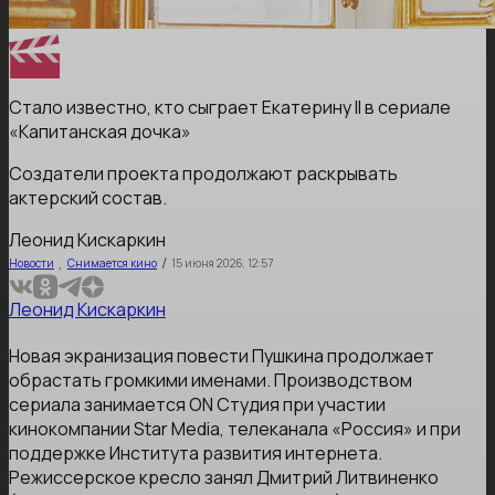
Стало известно, кто сыграет Екатерину II в сериале
«Капитанская дочка»
Создатели проекта продолжают раскрывать
актерский состав.
Леонид Кискаркин
,
/
Новости
Снимается кино
15 июня 2026, 12:57
Леонид Кискаркин
Новая экранизация повести Пушкина продолжает
обрастать громкими именами. Производством
сериала занимается ON Студия при участии
кинокомпании Star Media, телеканала «Россия» и при
поддержке Института развития интернета.
Режиссерское кресло занял Дмитрий Литвиненко