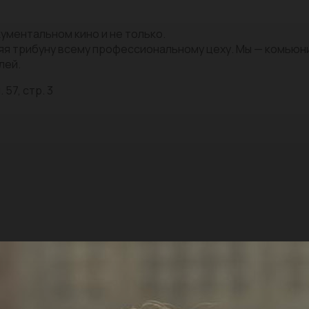
ументальном кино и не только.
яя трибуну всему профессиональному цеху. Мы — комью
лей.
 57, стр. 3