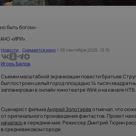
дно быть богом»
 АНО «ИРИ».
Новости
,
Снимается кино
/
26 сентября 2025, 13:15
Игорь Белов
Съемки масштабной экранизации повести братьев Стру
был построен целый город площадью 14 тысяч квадратны
запланирован в онлайн-кинотеатре Wink и на канале НТВ.
Сценарист фильма
Андрей Золотарёв
отмечал, что сюже
от оригинального произведения фантастов. Проект наход
началась
в середине мая. Режиссер Дмитрий Тюрин расс
в средневековом городе.