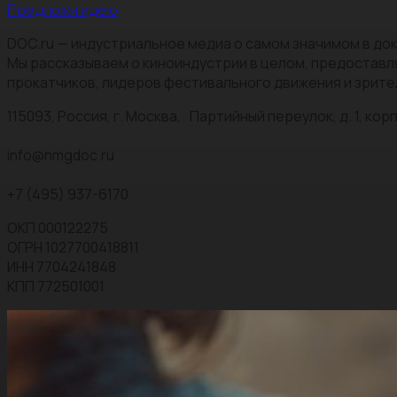
Предложи идею
DOC.ru — индустриальное медиа о самом значимом в док
Мы рассказываем о киноиндустрии в целом, предоставл
прокатчиков, лидеров фестивального движения и зрите
115093, Россия, г. Москва, Партийный переулок, д. 1, корп.
info@nmgdoc.ru
+7 (495) 937-6170
ОКП 000122275
ОГРН 1027700418811
ИНН 7704241848
КПП 772501001