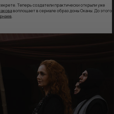
секрете. Теперь создатели практически открыли уже
сакова
воплощает в сериале образ доны Оканы. До этого
арнаев
.