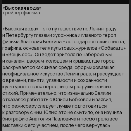
«Высокая вода»
трейлер фильма
«Высокая вода» – это путешествие по Ленинграду
и Петербургу глазами художника и главного героя
фильма Анатолия Белкина – легендарного живописца,
графика, основателя культовых журналов «Собака.ru»
и «Вещь.doc». Он ведет зрителя по набережным
и каналам, дворам-колодцам и крышам, где город
раскрывается как живая среда, сформировавшая
неофициальное искусство Ленинграда, и рассуждает
о времени, памяти, уязвимости и сохранности
культурного слоя перед лицом разрушительных
стихий. Примечательно, что изначально Белкин
отказался работать с Юлией Бобковой и заявил,
что режиссеру следует лучше подготовиться
к разговору с ним. Юлию это не смутило, она изучила
биографию Анатолия Павловича и посмотрела все
выставки с его участием, после чего вернулась