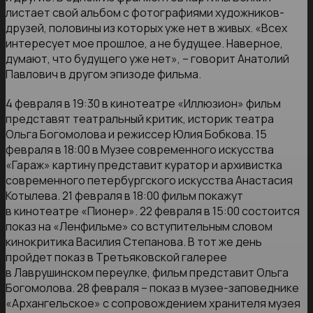
листает свой альбом с фотографиями художников-
друзей, половины из которых уже нет в живых. «Всех
интересует мое прошлое, а не будущее. Наверное,
думают, что будущего уже нет», – говорит Анатолий
Павлович в другом эпизоде фильма.
4 февраля в 19:30 в кинотеатре «Иллюзион» фильм
представят театральный критик, историк театра
Ольга Богомолова и режиссер Юлия Бобкова. 15
февраля в 18:00 в Музее современного искусства
«Гараж» картину представит куратор и архивистка
современного петербургского искусства Анастасия
Котылева. 21 февраля в 18:00 фильм покажут
в кинотеатре «Пионер». 22 февраля в 15:00 состоится
показ на «Ленфильме» со вступительным словом
кинокритика Василия Степанова. В тот же день
пройдет показ в Третьяковской галерее
в Лаврушинском переулке, фильм представит Ольга
Богомолова. 28 февраля – показ в музее-заповеднике
«Архангельское» с сопровождением хранителя музея