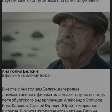
к художнику. К концу съемок они даже сдружились.
Анатолий Белкин
в фильме «Высокая вода»
Вместе с Анатолием Белкиным героями
документального фильма выступают другие легенды
петербургского андерграунда: Александр Сокуров,
Илья Кабаков, Сергей Курехин, Юрий Темирканов
и другие. В одном из фрагментов картины Белкин