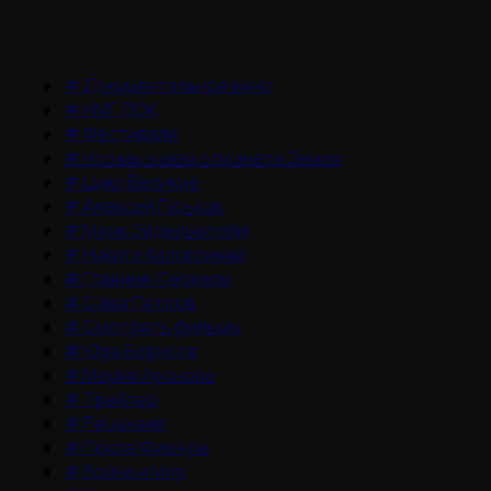
#
Документальное кино
#
НМГ ДОК
#
Фестивали
#
Что мы знаем о планете Земля
#
Цикл Великие
#
Алексей Гуськов
#
Марк Эйдельштейн
#
Никита Кологривый
#
Главные Сериалы
#
Саша Петров
#
Смотреть фильмы
#
Юра Борисов
#
Мария Аронова
#
Трейлер
#
Рецензия
#
После Фишера
#
Война и Мир