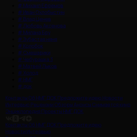
#
Михаил Ефремов
#
Иван Охлобыстин
#
Влад Ценев
#
Любовь Аксенова
#
Милана Бру
#
Зубастая няня
#
Колобок
#
Смешарики
#
Чебурашка 3
#
Матвей Лыков
#
Холод
#
НМГ
#
док
Контакты
Об НМГ ДОК
Предложите идею
Новости
Интервью
Рецензии
Обзоры
Анонсы
Снимается кино
Энциклопедия
Проекты НМГ ДОК
Контакты
Об НМГ ДОК
Предложите идею
Новости
Интервью