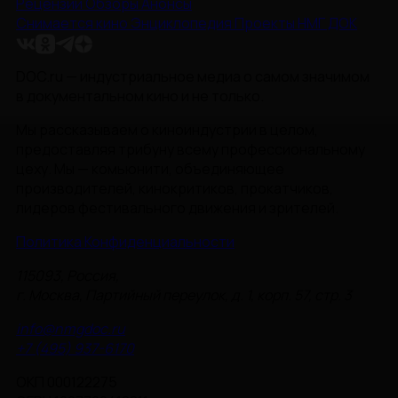
Рецензии
Обзоры
Анонсы
Снимается кино
Энциклопедия
Проекты НМГ ДОК
DOC.ru — индустриальное медиа о самом значимом
в документальном кино и не только.
Мы рассказываем о киноиндустрии в целом,
предоставляя трибуну всему профессиональному
цеху. Мы — комьюнити, объединяющее
производителей, кинокритиков, прокатчиков,
лидеров фестивального движения и зрителей.
Политика Конфиденциальности
115093, Россия,
г. Москва, Партийный переулок, д. 1, корп. 57, стр. 3
info@nmgdoc.ru
+7 (495) 937-6170
ОКП 000122275