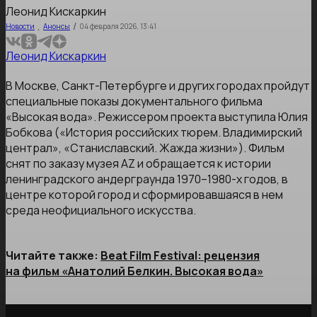
Леонид Кискаркин
,
/
Новости
Анонсы
04 февраля 2026, 13:41
Леонид Кискаркин
В Москве, Санкт-Петербурге и других городах пройдут
специальные показы документального фильма
«Высокая вода». Режиссером проекта выступила Юлия
Бобкова («История российских тюрем. Владимирский
централ», «Станиславский. Жажда жизни»). Фильм
снят по заказу музея AZ и обращается к истории
ленинградского андерграунда 1970–1980-х годов, в
центре которой город и сформировавшаяся в нем
среда неофициального искусства.
Читайте также:
Beat Film Festival: рецензия
на фильм «Анатолий Белкин. Высокая вода»