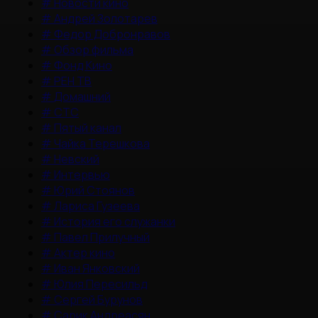
#
Новости кино
#
Андрей Золотарев
#
Федор Добронравов
#
Обзор фильма
#
Фонд Кино
#
РЕН ТВ
#
Домашний
#
СТС
#
Пятый канал
#
Чайка Терешкова
#
Невский
#
Интервью
#
Юрий Стоянов
#
Лариса Гузеева
#
История его служанки
#
Павел Прилучный
#
Актер кино
#
Иван Янковский
#
Юлия Пересильд
#
Сергей Бурунов
#
Сарик Андреасян