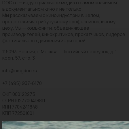
DOC.ru — индустриальное медиа о самом значимом
в документальном кино и не только.
Мы рассказываем о киноиндустрии в целом,
предоставляя трибуну всему профессиональному
цеху. Мы — комьюнити, объединяющее
производителей, кинокритиков, прокатчиков, лидеров
фестивального движения и зрителей.
115093, Россия, г. Москва, Партийный переулок, д. 1,
корп. 57, стр. 3
info@nmgdoc.ru
+7 (495) 937-6170
ОКП 000122275
ОГРН 1027700418811
ИНН 7704241848
КПП 772501001