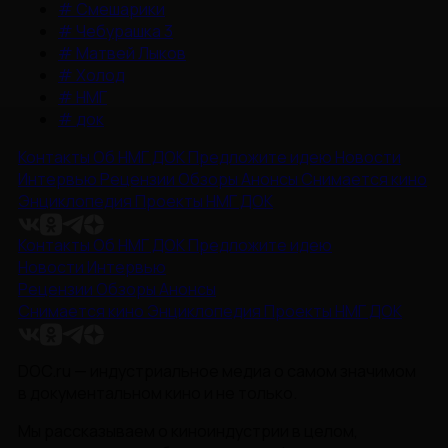
#
Смешарики
#
Чебурашка 3
#
Матвей Лыков
#
Холод
#
НМГ
#
док
Контакты
Об НМГ ДОК
Предложите идею
Новости
Интервью
Рецензии
Обзоры
Анонсы
Снимается кино
Энциклопедия
Проекты НМГ ДОК
Контакты
Об НМГ ДОК
Предложите идею
Новости
Интервью
Рецензии
Обзоры
Анонсы
Снимается кино
Энциклопедия
Проекты НМГ ДОК
DOC.ru — индустриальное медиа о самом значимом
в документальном кино и не только.
Мы рассказываем о киноиндустрии в целом,