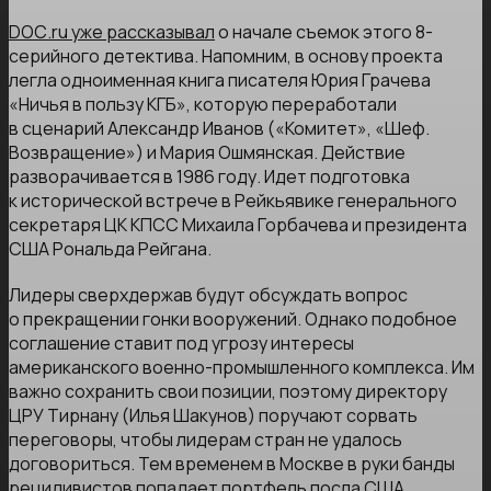
DОС.ru уже рассказывал
о начале съемок этого 8-
серийного детектива. Напомним, в основу проекта
легла одноименная книга писателя Юрия Грачева
«Ничья в пользу КГБ», которую переработали
в сценарий Александр Иванов («Комитет», «Шеф.
Возвращение») и Мария Ошмянская. Действие
разворачивается в 1986 году. Идет подготовка
к исторической встрече в Рейкьявике генерального
секретаря ЦК КПСС Михаила Горбачева и президента
США Рональда Рейгана.
Лидеры сверхдержав будут обсуждать вопрос
о прекращении гонки вооружений. Однако подобное
соглашение ставит под угрозу интересы
американского военно-промышленного комплекса. Им
важно сохранить свои позиции, поэтому директору
ЦРУ Тирнану (Илья Шакунов) поручают сорвать
переговоры, чтобы лидерам стран не удалось
договориться. Тем временем в Москве в руки банды
рецидивистов попадает портфель посла США,