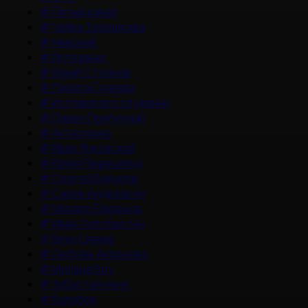
#
Пятый канал
#
Чайка Терешкова
#
Невский
#
Интервью
#
Юрий Стоянов
#
Лариса Гузеева
#
История его служанки
#
Павел Прилучный
#
Актер кино
#
Иван Янковский
#
Юлия Пересильд
#
Сергей Бурунов
#
Сарик Андреасян
#
Михаил Ефремов
#
Иван Охлобыстин
#
Влад Ценев
#
Любовь Аксенова
#
Милана Бру
#
Зубастая няня
#
Колобок