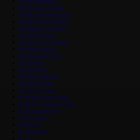
#
Цикл Великие
#
Алексей Гуськов
#
Марк Эйдельштейн
#
Никита Кологривый
#
Главные Сериалы
#
Саша Петров
#
Смотреть фильмы
#
Юра Борисов
#
Мария Аронова
#
Трейлер
#
Рецензия
#
После Фишера
#
Война и Мир
#
Новости кино
#
Андрей Золотарев
#
Федор Добронравов
#
Обзор фильма
#
Фонд Кино
#
РЕН ТВ
#
Домашний
#
СТС