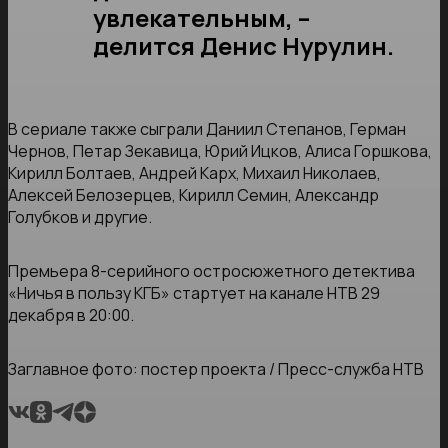
увлекательным, –
делится Денис Нурулин.
В сериале также сыграли Даниил Степанов, Герман
Чернов, Петар Зекавица, Юрий Ицков, Алиса Горшкова,
Кирилл Болтаев, Андрей Карх, Михаил Николаев,
Алексей Белозерцев, Кирилл Семин, Александр
Голубков и другие.
Премьера 8-серийного остросюжетного детектива
«Ничья в пользу КГБ» стартует на канале НТВ 29
декабря в 20:00.
Заглавное фото: постер проекта / Пресс-служба НТВ