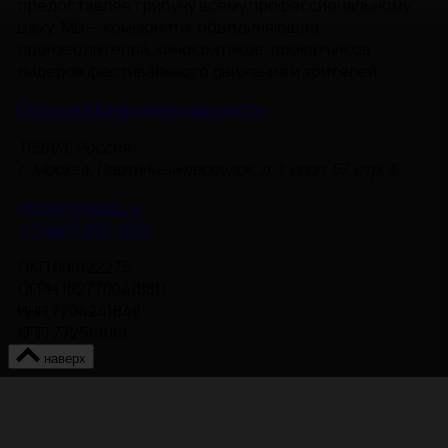
предоставляя трибуну всему профессиональному
цеху. Мы — комьюнити, объединяющее
производителей, кинокритиков, прокатчиков,
лидеров фестивального движения и зрителей.
Политика Конфиденциальности
115093, Россия,
г. Москва, Партийный переулок, д. 1, корп. 57, стр. 3
info@nmgdoc.ru
+7 (495) 937-6170
ОКП 000122275
ОГРН 1027700418811
ИНН 7704241848
КПП 772501001
наверх