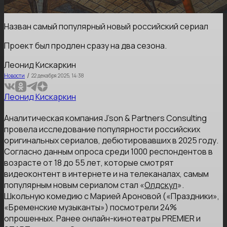
Назван самый популярный новый российский сериал
Проект был продлен сразу на два сезона.
Леонид Кискаркин
/
Новости
22 декабря 2025, 14:38
Леонид Кискаркин
Аналитическая компания J’son & Partners Consulting
провела исследование популярности российских
оригинальных сериалов, дебютировавших в 2025 году.
Согласно данным опроса среди 1000 респондентов в
возрасте от 18 до 55 лет, которые смотрят
видеоконтент в интернете и на телеканалах, самым
популярным новым сериалом стал «
Олдскул
».
Школьную комедию с Марией Ароновой («Праздники»,
«Бременские музыканты») посмотрели 24%
опрошенных. Ранее онлайн-кинотеатры PREMIER и