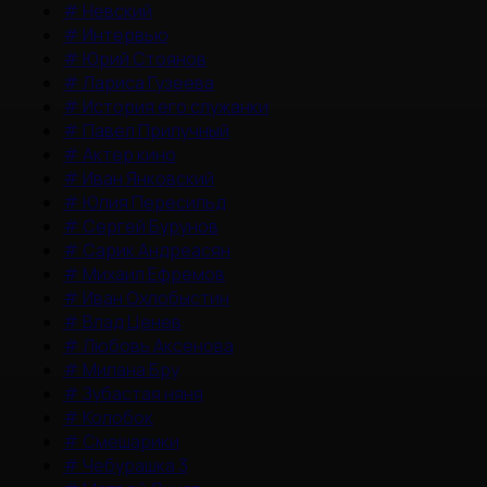
#
Невский
#
Интервью
#
Юрий Стоянов
#
Лариса Гузеева
#
История его служанки
#
Павел Прилучный
#
Актер кино
#
Иван Янковский
#
Юлия Пересильд
#
Сергей Бурунов
#
Сарик Андреасян
#
Михаил Ефремов
#
Иван Охлобыстин
#
Влад Ценев
#
Любовь Аксенова
#
Милана Бру
#
Зубастая няня
#
Колобок
#
Смешарики
#
Чебурашка 3