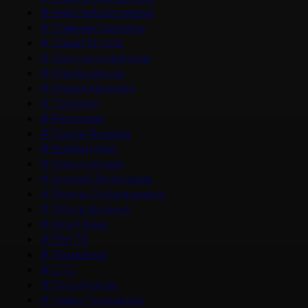
#
Никита Кологривый
#
Главные Сериалы
#
Саша Петров
#
Смотреть фильмы
#
Юра Борисов
#
Мария Аронова
#
Трейлер
#
Рецензия
#
После Фишера
#
Война и Мир
#
Новости кино
#
Андрей Золотарев
#
Федор Добронравов
#
Обзор фильма
#
Фонд Кино
#
РЕН ТВ
#
Домашний
#
СТС
#
Пятый канал
#
Чайка Терешкова