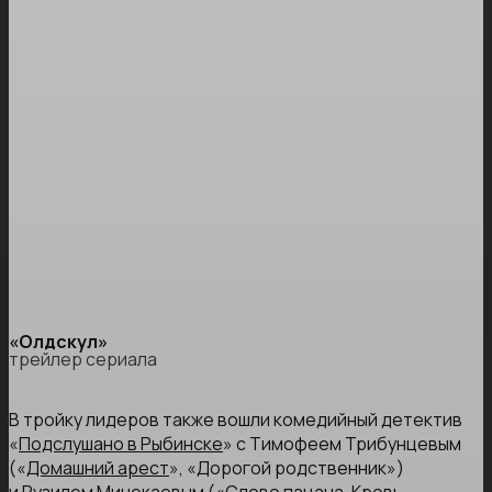
«Олдскул»
трейлер сериала
В тройку лидеров также вошли комедийный детектив
«
Подслушано в Рыбинске
» с Тимофеем Трибунцевым
(«
Домашний арест
», «Дорогой родственник»)