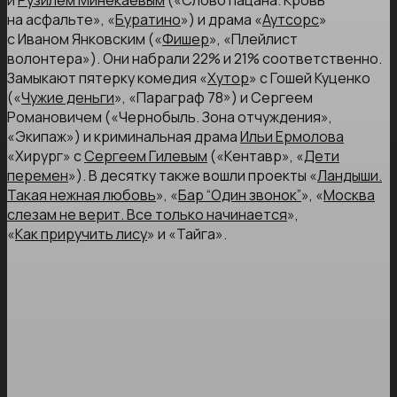
и
Рузилем Минекаевым
(«Слово пацана. Кровь
на асфальте», «
Буратино
») и драма «
Аутсорс
»
с Иваном Янковским («
Фишер
», «Плейлист
волонтера»). Они набрали 22% и 21% соответственно.
Замыкают пятерку комедия «
Хутор
» с Гошей Куценко
(«
Чужие деньги
», «Параграф 78») и Сергеем
Романовичем («Чернобыль. Зона отчуждения»,
«Экипаж») и криминальная драма
Ильи Ермолова
«Хирург» с
Сергеем Гилевым
(«Кентавр», «
Дети
перемен
»). В десятку также вошли проекты «
Ландыши.
Такая нежная любовь
», «
Бар “Один звонок”
», «
Москва
слезам не верит. Все только начинается
»,
«
Как приручить лису
» и «Тайга».