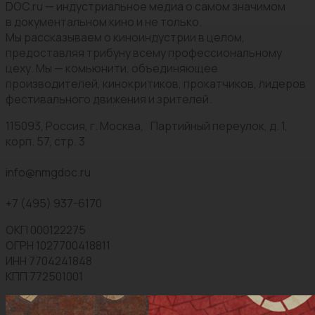
DOC.ru — индустриальное медиа о самом значимом
в документальном кино и не только.
Мы рассказываем о киноиндустрии в целом,
предоставляя трибуну всему профессиональному
цеху. Мы — комьюнити, объединяющее
производителей, кинокритиков, прокатчиков, лидеров
фестивального движения и зрителей.
115093, Россия, г. Москва, Партийный переулок, д. 1,
корп. 57, стр. 3
info@nmgdoc.ru
+7 (495) 937-6170
ОКП 000122275
ОГРН 1027700418811
ИНН 7704241848
КПП 772501001