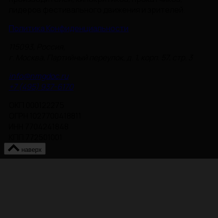
лидеров фестивального движения и зрителей.
Политика Конфиденциальности
115093, Россия,
г. Москва, Партийный переулок, д. 1, корп. 57, стр. 3
info@nmgdoc.ru
+7 (495) 937-6170
ОКП 000122275
ОГРН 1027700418811
ИНН 7704241848
КПП 772501001
наверх