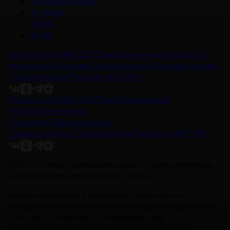
#
Матвей Лыков
#
Холод
#
НМГ
#
док
Контакты
Об НМГ ДОК
Предложите идею
Новости
Интервью
Рецензии
Обзоры
Анонсы
Снимается кино
Энциклопедия
Проекты НМГ ДОК
Контакты
Об НМГ ДОК
Предложите идею
Новости
Интервью
Рецензии
Обзоры
Анонсы
Снимается кино
Энциклопедия
Проекты НМГ ДОК
DOC.ru — индустриальное медиа о самом значимом
в документальном кино и не только.
Мы рассказываем о киноиндустрии в целом,
предоставляя трибуну всему профессиональному
цеху. Мы — комьюнити, объединяющее
производителей, кинокритиков, прокатчиков,