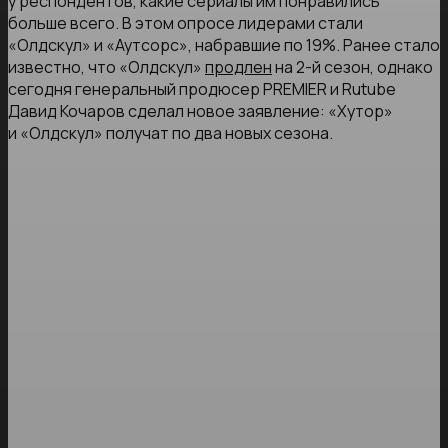
у респондентов, какие сериалы им понравились
больше всего. В этом опросе лидерами стали
«Олдскул» и «Аутсорс», набравшие по 19%. Ранее стало
известно, что «Олдскул»
продлен
на 2-й сезон, однако
сегодня генеральный продюсер PREMIER и Rutube
Давид Кочаров сделал новое заявление: «Хутор»
и «Олдскул» получат по два новых сезона.