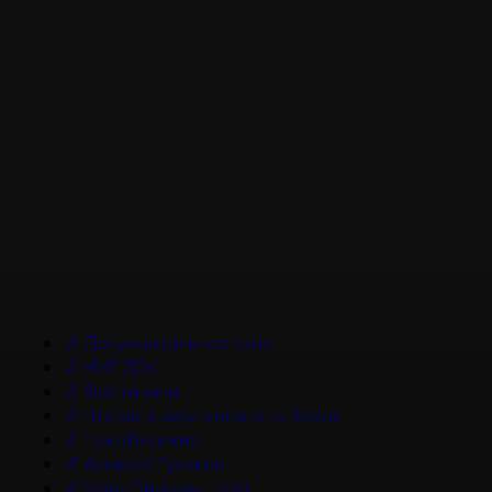
#
Документальное кино
#
НМГ ДОК
#
Фестивали
#
Что мы знаем о планете Земля
#
Цикл Великие
#
Алексей Гуськов
#
Марк Эйдельштейн