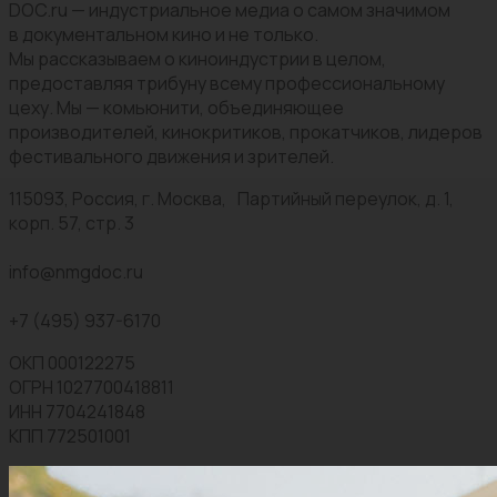
DOC.ru — индустриальное медиа о самом значимом
в документальном кино и не только.
Мы рассказываем о киноиндустрии в целом,
предоставляя трибуну всему профессиональному
цеху. Мы — комьюнити, объединяющее
производителей, кинокритиков, прокатчиков, лидеров
фестивального движения и зрителей.
115093, Россия, г. Москва, Партийный переулок, д. 1,
корп. 57, стр. 3
info@nmgdoc.ru
+7 (495) 937-6170
ОКП 000122275
ОГРН 1027700418811
ИНН 7704241848
КПП 772501001