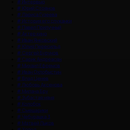
#
Интервью
#
Юрий Стоянов
#
Лариса Гузеева
#
История его служанки
#
Павел Прилучный
#
Актер кино
#
Иван Янковский
#
Юлия Пересильд
#
Сергей Бурунов
#
Сарик Андреасян
#
Михаил Ефремов
#
Иван Охлобыстин
#
Влад Ценев
#
Любовь Аксенова
#
Милана Бру
#
Зубастая няня
#
Колобок
#
Смешарики
#
Чебурашка 3
#
Матвей Лыков
#
Холод