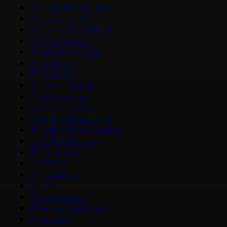
#
Главные Сериалы
#
Саша Петров
#
Смотреть фильмы
#
Юра Борисов
#
Мария Аронова
#
Трейлер
#
Рецензия
#
После Фишера
#
Война и Мир
#
Новости кино
#
Андрей Золотарев
#
Федор Добронравов
#
Обзор фильма
#
Фонд Кино
#
РЕН ТВ
#
Домашний
#
СТС
#
Пятый канал
#
Чайка Терешкова
#
Невский