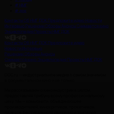
#
НМГ
#
док
Контакты
Об НМГ ДОК
Предложите идею
Новости
Интервью
Рецензии
Обзоры
Анонсы
Снимается кино
Энциклопедия
Проекты НМГ ДОК
Контакты
Об НМГ ДОК
Предложите идею
Новости
Интервью
Рецензии
Обзоры
Анонсы
Снимается кино
Энциклопедия
Проекты НМГ ДОК
DOC.ru — индустриальное медиа о самом значимом
в документальном кино и не только.
Мы рассказываем о киноиндустрии в целом,
предоставляя трибуну всему профессиональному
цеху. Мы — комьюнити, объединяющее
производителей, кинокритиков, прокатчиков,
лидеров фестивального движения и зрителей.