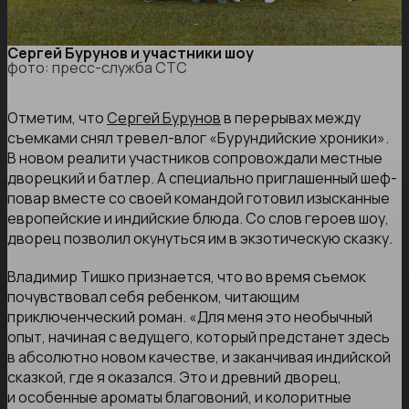
Сергей Бурунов и участники шоу
фото: пресс-служба СТС
Отметим, что
Сергей Бурунов
в перерывах между
съемками снял тревел-влог «Бурундийские хроники».
В новом реалити участников сопровождали местные
дворецкий и батлер. А специально приглашенный шеф-
повар вместе со своей командой готовил изысканные
европейские и индийские блюда. Со слов героев шоу,
дворец позволил окунуться им в экзотическую сказку.
Владимир Тишко признается, что во время съемок
почувствовал себя ребенком, читающим
приключенческий роман. «Для меня это необычный
опыт, начиная с ведущего, который предстанет здесь
в абсолютно новом качестве, и заканчивая индийской
сказкой, где я оказался. Это и древний дворец,
и особенные ароматы благовоний, и колоритные