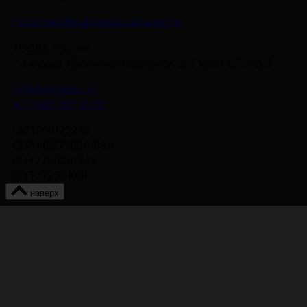
Политика Конфиденциальности
115093, Россия,
г. Москва, Партийный переулок, д. 1, корп. 57, стр. 3
info@nmgdoc.ru
+7 (495) 937-6170
ОКП 000122275
ОГРН 1027700418811
ИНН 7704241848
КПП 772501001
наверх