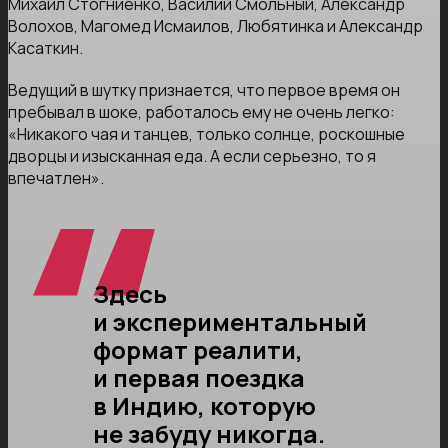
Михаил Стогниенко, Василий Смольный, Александр
Волохов, Магомед Исмаилов, Любятинка и Александр
Касаткин.
Ведущий в шутку признается, что первое время он
пребывал в шоке, работалось ему не очень легко:
«Никакого чая и танцев, только солнце, роскошные
дворцы и изысканная еда. А если серьезно, то я
впечатлен».
Здесь
и экспериментальный
формат реалити,
и первая поездка
в Индию, которую
не забуду никогда.