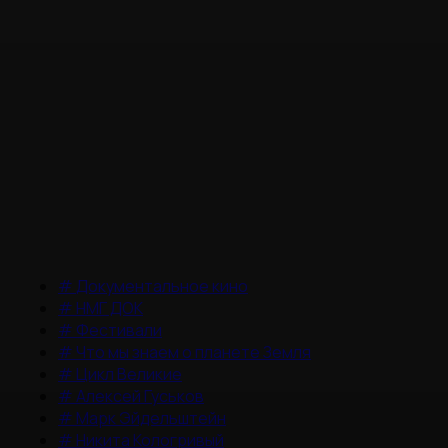
#
Документальное кино
#
НМГ ДОК
#
Фестивали
#
Что мы знаем о планете Земля
#
Цикл Великие
#
Алексей Гуськов
#
Марк Эйдельштейн
#
Никита Кологривый