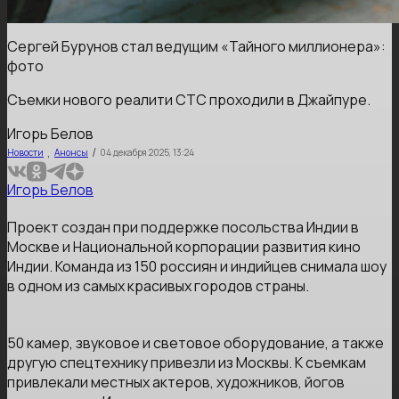
Сергей Бурунов стал ведущим «Тайного миллионера»:
фото
Съемки нового реалити СТС проходили в Джайпуре.
Игорь Белов
,
/
Новости
Анонсы
04 декабря 2025, 13:24
Игорь Белов
Проект создан при поддержке посольства Индии в
Москве и Национальной корпорации развития кино
Индии. Команда из 150 россиян и индийцев снимала шоу
в одном из самых красивых городов страны.
50 камер, звуковое и световое оборудование, а также
другую спецтехнику привезли из Москвы. К съемкам
привлекали местных актеров, художников, йогов