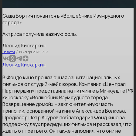
Саша Бортич появится в «Волшебнике Изумрудного
города»
Актриса получила важную роль.
Леонид Кискаркин
/
Новости
18 ноября 2025, 13:13
Леонид Кискаркин
В Фонде кино прошла очная защита национальных
фильмов от студий-мейджоров. Компания «Централ
Партнершип» представила на
питчинге
в Минкульте РФ
киносказку «Волшебник Изумрудного города.
Возвращение домой» – заключительную часть
трилогии
, основанной на книге Александра Волкова.
Продюсер Петр Ануров поблагодарил Фонд кино за
поддержку двух предыдущих фильмов и рассказал, что
ждать от третьего. Он также напомнил, что они не