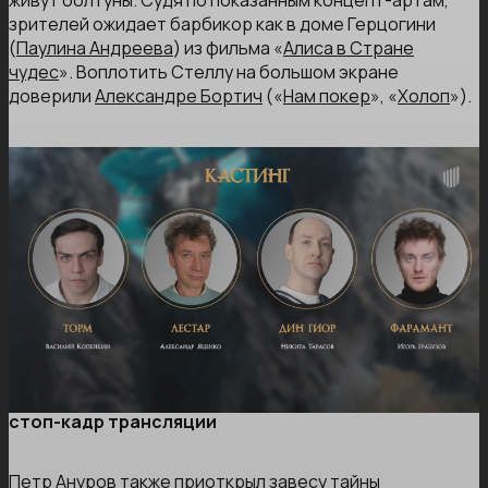
зрителей ожидает барбикор как в доме Герцогини
(
Паулина Андреева
) из фильма «
Алиса в Стране
чудес
». Воплотить Стеллу на большом экране
доверили
Александре Бортич
(«
Нам покер
», «
Холоп
»).
стоп-кадр трансляции
Петр Ануров также приоткрыл завесу тайны