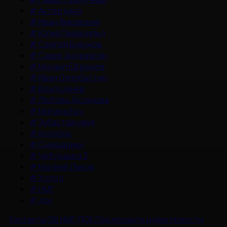
#
Актер кино
#
Иван Янковский
#
Юлия Пересильд
#
Сергей Бурунов
#
Сарик Андреасян
#
Михаил Ефремов
#
Иван Охлобыстин
#
Влад Ценев
#
Любовь Аксенова
#
Милана Бру
#
Зубастая няня
#
Колобок
#
Смешарики
#
Чебурашка 3
#
Матвей Лыков
#
Холод
#
НМГ
#
док
Контакты
Об НМГ ДОК
Предложите идею
Новости