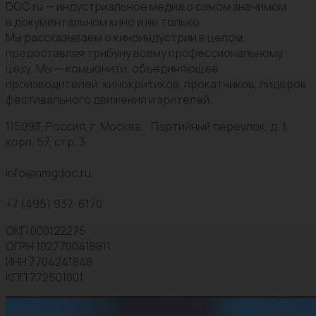
DOC.ru — индустриальное медиа о самом значимом
в документальном кино и не только.
Мы рассказываем о киноиндустрии в целом,
предоставляя трибуну всему профессиональному
цеху. Мы — комьюнити, объединяющее
производителей, кинокритиков, прокатчиков, лидеров
фестивального движения и зрителей.
115093, Россия, г. Москва, Партийный переулок, д. 1,
корп. 57, стр. 3
info@nmgdoc.ru
+7 (495) 937-6170
ОКП 000122275
ОГРН 1027700418811
ИНН 7704241848
КПП 772501001