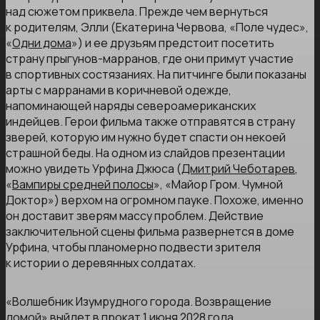
над сюжетом приквела. Прежде чем вернуться
к родителям, Элли (Екатерина Червова, «Поле чудес»,
«
Одни дома
») и ее друзьям предстоит посетить
страну прыгунов-марранов, где они примут участие
в спортивных состязаниях. На питчинге были показаны
арты с марранами в коричневой одежде,
напоминающей наряды североамериканских
индейцев. Герои фильма также отправятся в страну
зверей, которую им нужно будет спасти он некоей
страшной беды. На одном из слайдов презентации
можно увидеть Урфина Джюса (
Дмитрий Чеботарев
,
«
Вампиры средней полосы
», «Майор Гром. Чумной
Доктор») верхом на огромном пауке. Похоже, именно
он доставит зверям массу проблем. Действие
заключительной сцены фильма развернется в доме
Урфина, чтобы планомерно подвести зрителя
к истории о деревянных солдатах.
«Волшебник Изумрудного города. Возвращение
домой» выйдет в прокат 1 июня 2028 года.