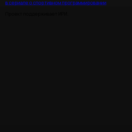
в сериале о спортивном программировании
Проект поддерживает ИРИ.