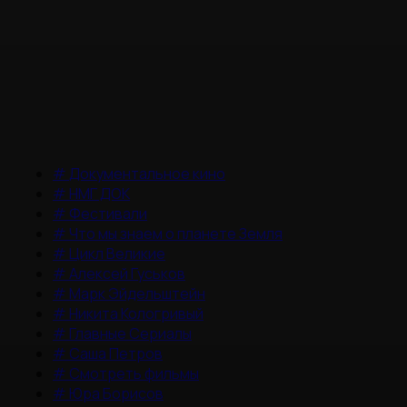
#
Документальное кино
#
НМГ ДОК
#
Фестивали
#
Что мы знаем о планете Земля
#
Цикл Великие
#
Алексей Гуськов
#
Марк Эйдельштейн
#
Никита Кологривый
#
Главные Сериалы
#
Саша Петров
#
Смотреть фильмы
#
Юра Борисов