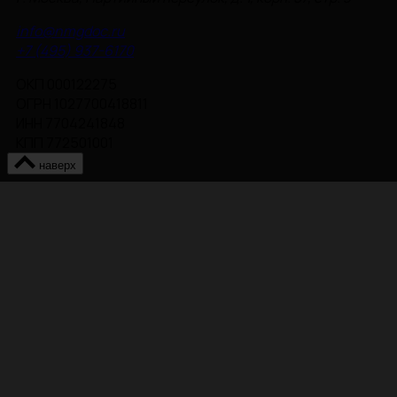
info@nmgdoc.ru
+7 (495) 937-6170
ОКП 000122275
ОГРН 1027700418811
ИНН 7704241848
КПП 772501001
наверх