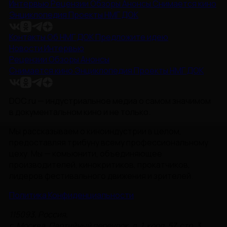
Интервью
Рецензии
Обзоры
Анонсы
Снимается кино
Энциклопедия
Проекты НМГ ДОК
Контакты
Об НМГ ДОК
Предложите идею
Новости
Интервью
Рецензии
Обзоры
Анонсы
Снимается кино
Энциклопедия
Проекты НМГ ДОК
DOC.ru — индустриальное медиа о самом значимом
в документальном кино и не только.
Мы рассказываем о киноиндустрии в целом,
предоставляя трибуну всему профессиональному
цеху. Мы — комьюнити, объединяющее
производителей, кинокритиков, прокатчиков,
лидеров фестивального движения и зрителей.
Политика Конфиденциальности
115093, Россия,
г. Москва, Партийный переулок, д. 1, корп. 57, стр. 3