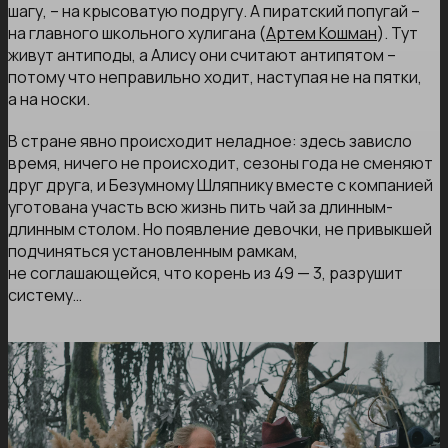
шагу, – на крысоватую подругу. А пиратский попугай –
на главного школьного хулигана (
Артем Кошман
). Тут
живут антиподы, а Алису они считают антипятом –
потому что неправильно ходит, наступая не на пятки,
а на носки.
В стране явно происходит неладное: здесь зависло
время, ничего не происходит, сезоны года не сменяют
друг друга, и Безумному Шляпнику вместе с компанией
уготована участь всю жизнь пить чай за длинным-
длинным столом. Но появление девочки, не привыкшей
подчиняться установленным рамкам,
не соглашающейся, что корень из 49 — 3, разрушит
систему…