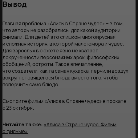
Вывод
Главная проблема «Алисы в Стране чудес» – в том,
что авторы не разобрались, для какой аудитории
снимали. Для детей это слишком многоярусная
и сложная история, в которой мало юмора и чудес.
Для взрослых в сюжете явно не хватает
докрученности персонажных арок, философских
обобщений, остроты. Такое впечатление,
что создатели, как та самая кухарка, перчили воздух
вокруг готовящегося блюда вместо того, чтобы
поперчить само блюдо.
Смотрите фильм «Алиса в Стране чудес» в прокате
с 23 октября.
Читайте также:
«Алиса в Стране чудес. Фильм
о фильме»