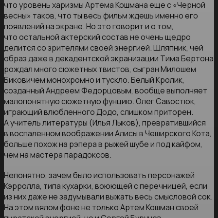
что уровень харизмы Артема Кошмана еще с «Черной
весны» таков, что ты весь фильм ждешь именно его
появлений на экране. Но это говорит и о том,
что остальной актерский состав не очень щедро
делится со зрителями своей энергией. Шляпник, чей
образ даже в декадентской экранизации Тима Бертона
рождал много сюжетных твистов, сыгран Милошем
Биковичем монохромно и тускло. Белый Кролик,
созданный Андреем Федорцовым, вообще выполняет
малопонятную сюжетную фунцию. Олег Савостюк,
играющий влюбленного Додо, слишком приторен.
А учитель литературы (Илья Лыков), превратившийся
в воспаленном воображении Алисы в Чеширского Кота,
больше похож на рэпера в рыжей шубе и под кайфом,
чем на мастера парадоксов.
Непонятно, зачем было использовать персонажей
Кэрролла, типа кухарки, воюющей с перечницей, если
из них даже не задумывали выжать весь смысловой сок.
На этом вялом фоне не только Артем Кошман своей
пиратской энергией, но и
Сергей Бурунов
,