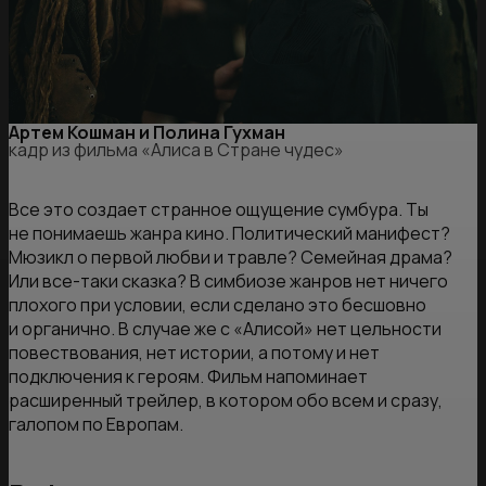
Артем Кошман и Полина Гухман
кадр из фильма «Алиса в Стране чудес»
Все это создает странное ощущение сумбура. Ты
не понимаешь жанра кино. Политический манифест?
Мюзикл о первой любви и травле? Семейная драма?
Или все-таки сказка? В симбиозе жанров нет ничего
плохого при условии, если сделано это бесшовно
и органично. В случае же с «Алисой» нет цельности
повествования, нет истории, а потому и нет
подключения к героям. Фильм напоминает
расширенный трейлер, в котором обо всем и сразу,
галопом по Европам.