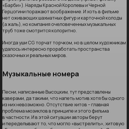
«Барби»). Наряды Красной Королевы и Черной
Герцогини поражают воображение. И хоть в фильме
нет оживающих шахматных фигур и карточной колоды
(а жаль), но компания очеловеченных музыкальных
труб тоже смотрится колоритно.
Иногда уши CG торчат торчком, но в целом художникам
удалось интересно проработать пространства
сказочных и реальных миров.
Музыкальные номера
Песни, написанные Высоцким, тут представлены
каверами, да такими, что напеть мотив хотя бы одного
из них невозможно. Отсутствие хитов – главная
проблема мюзиклов в принципе и этого фильма
в частности. И в этой ситуации авторы берут
и переделывают то, что могло «выстрелить», хитовую