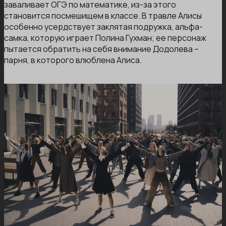
заваливает ОГЭ по математике, из-за этого
становится посмешищем в классе. В травле Алисы
особенно усердствует заклятая подружка, альфа-
самка, которую играет Полина Гухман; ее персонаж
пытается обратить на себя внимание Додолева –
парня, в которого влюблена Алиса.