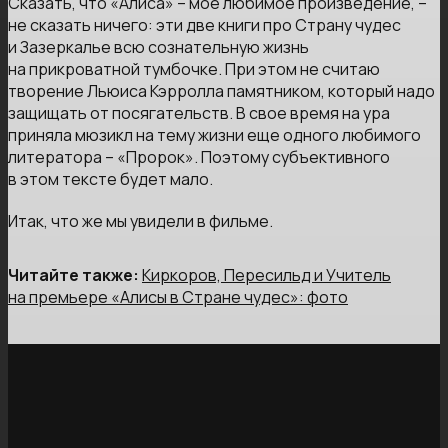
Сказать, что «Алиса» – мое любимое произведение, –
не сказать ничего: эти две книги про Страну чудес
и Зазеркалье всю сознательную жизнь
на прикроватной тумбочке. При этом не считаю
творение Льюиса Кэрролла памятником, который надо
защищать от посягательств. В свое время на ура
приняла мюзикл на тему жизни еще одного любимого
литератора – «Пророк». Поэтому субъективного
в этом тексте будет мало.
Итак, что же мы увидели в фильме.
Читайте также:
Киркоров, Пересильд и Учитель
на премьере «Алисы в Стране чудес»: фото