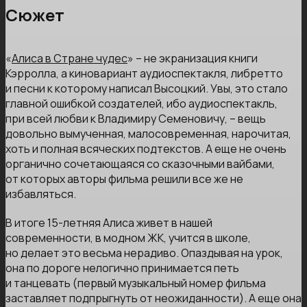
Сюжет
«
Алиса в Стране чудес
» – не экранизация книги
Кэрролла, а киновариант аудиоспектакля, либретто
и песни к которому написал Высоцкий. Увы, это стало
главной ошибкой создателей, ибо аудиоспектакль,
при всей любви к Владимиру Семеновичу, – вещь
довольно вымученная, малосовременная, нарочитая,
хоть и полная всяческих подтекстов. А еще не очень
органично сочетающаяся со сказочными вайбами,
от которых авторы фильма решили все же не
избавляться.
В итоге 15-летняя Алиса живет в нашей
современности, в модном ЖК, учится в школе,
но делает это весьма нерадиво. Опаздывая на урок,
она по дороге нелогично принимается петь
и танцевать (первый музыкальный номер фильма
заставляет подпрыгнуть от неожиданности). А еще она