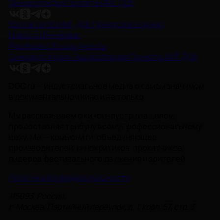
Энциклопедия
Проекты НМГ ДОК
Контакты
Об НМГ ДОК
Предложите идею
Новости
Интервью
Рецензии
Обзоры
Анонсы
Снимается кино
Энциклопедия
Проекты НМГ ДОК
DOC.ru — индустриальное медиа о самом значимом
в документальном кино и не только.
Мы рассказываем о киноиндустрии в целом,
предоставляя трибуну всему профессиональному
цеху. Мы — комьюнити, объединяющее
производителей, кинокритиков, прокатчиков,
лидеров фестивального движения и зрителей.
Политика Конфиденциальности
115093, Россия,
г. Москва, Партийный переулок, д. 1, корп. 57, стр. 3