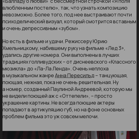
«Балладу о любви» с бессмертной строчкой «Я поля
влюбленным постелю», так, что узнать композицию
невозможно. Более того, под нее выстраивают почти
психоделический визуал, который смотрится вставным
и очень депрессивным «зубом».
Но есть в фильме и удачи. Режиссеру Юрию
Хмельницкому, набившему руку на фильме «Лед 3»,
удались другие номера. Они выполнены в лучших
традициях голливудских – от диснеевского «Классного
мюзикла» до «Ла-Ла Ленда». Очень неплоха
в музыкальном жанре
Анна Пересильд
– танцующая,
поющая, нежная, пока не очень решительная. Ну
а номер, созданный Паулиной Андреевой, которую мы
не видели поющей аж с «Оттепели», – просто
украшение картины. Не всегда поющие актеры
попадают в артикуляцию губ, но на фоне основных
проблем фильма это уж совсем мелочи.