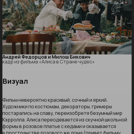
Андрей Федорцов и Милош Бикович
кадр из фильма «Алиса в Стране чудес»
Визуал
Фильм невероятно красивый, сочный и яркий.
Художники по костюмам, декораторы, гримеры
постарались на славу, переизобретя безумный мир
Кэрролла. Алиса переодевается из скучной школьной
формы в розовое платье с кедами и оказывается
в пространстве розового же дома (привет фильму