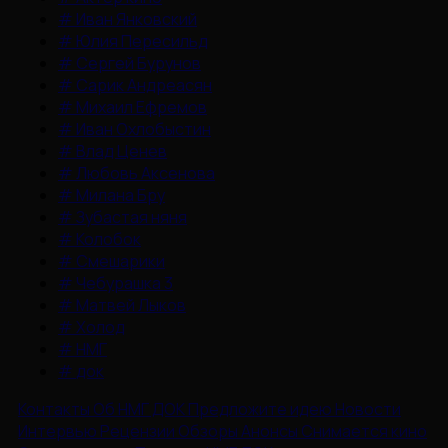
#
Иван Янковский
#
Юлия Пересильд
#
Сергей Бурунов
#
Сарик Андреасян
#
Михаил Ефремов
#
Иван Охлобыстин
#
Влад Ценев
#
Любовь Аксенова
#
Милана Бру
#
Зубастая няня
#
Колобок
#
Смешарики
#
Чебурашка 3
#
Матвей Лыков
#
Холод
#
НМГ
#
док
Контакты
Об НМГ ДОК
Предложите идею
Новости
Интервью
Рецензии
Обзоры
Анонсы
Снимается кино