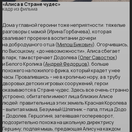
«Алиса в Стране чудес»
кадр из фильма
Дома у главной героини тоже неприятности: тяжелые
разговоры с мамой (Ирина Горбачева), которая
сваливает прорехи в воспитании дочери
на добродушного отца (
Милош Бикович
). Огорчившись,
по Высоцкому, «до невозможности», Алиса сбегает
в парк, там встречает Додолева (
Олег Савостюк
)
и Белого Кролика (
Андрей Федорцов
), больше
похожего на пожилого фрика, который крадет у нее
часы. Провалившись – не в кроличью нору, а в трубу
дворовых детских игровых сооружений, герои
оказываются в Стране чудес. Здесь все очень странно
устроено, обитатели имеют лица близких Алисе
людей: правительница этих земель Красная Королева
– вылитая мама, Безумный Шляпник – папа, птица Додо
– Додолев. Герцогиня, затеявшая госпереворот,
подозрительно похожа на школьную директрису
Герцину; подлая мышь, предающая Алису на каждом