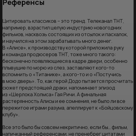
Референсы
Цитировать классиков – это тренд. Телеканал ТНТ,
например, взрастил целую индустрию новогодних
фильмов, насквозь состоящих из отсылок и пасхалок,
и научился на этом зарабатывать много денег.
В «Алисе», к производству которой приложила руку
и команда продюсеров ТНТ, тоже много такого:
бесконечно появляющиеся в кадре двери, особенно
плывущие по морю из слез, заставляют кого-то
вспомнить о «Титанике», а кого-то и о «Постучись
в мою дверь». То, как герой Додо пытается просчитать
сюжет предстоящей драки, напоминает эпизод
из «Шерлока Холмса» Гая Ричи. А финальная
растерянность Алисы и ее сомнения, не было ли все
пережитое играми разума, апеллирует к «Бойцовскому
клубу».
Все это было бы совсем некритично, если бы… фильм,
напичканный референсами, не пренебрег цитатами