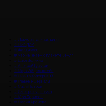
#
Документальное кино
#
НМГ ДОК
#
Фестивали
#
Что мы знаем о планете Земля
#
Цикл Великие
#
Алексей Гуськов
#
Марк Эйдельштейн
#
Никита Кологривый
#
Главные Сериалы
#
Саша Петров
#
Смотреть фильмы
#
Юра Борисов
#
Мария Аронова