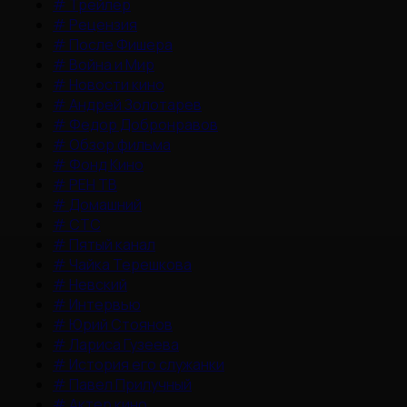
#
Трейлер
#
Рецензия
#
После Фишера
#
Война и Мир
#
Новости кино
#
Андрей Золотарев
#
Федор Добронравов
#
Обзор фильма
#
Фонд Кино
#
РЕН ТВ
#
Домашний
#
СТС
#
Пятый канал
#
Чайка Терешкова
#
Невский
#
Интервью
#
Юрий Стоянов
#
Лариса Гузеева
#
История его служанки
#
Павел Прилучный
#
Актер кино