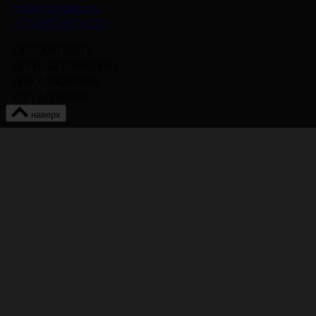
info@nmgdoc.ru
+7 (495) 937-6170
ОКП 000122275
ОГРН 1027700418811
ИНН 7704241848
КПП 772501001
наверх