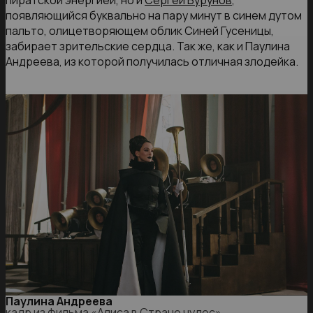
появляющийся буквально на пару минут в синем дутом
пальто, олицетворяющем облик Синей Гусеницы,
забирает зрительские сердца. Так же, как и Паулина
Андреева, из которой получилась отличная злодейка.
Паулина Андреева
кадр из фильма «Алиса в Стране чудес»