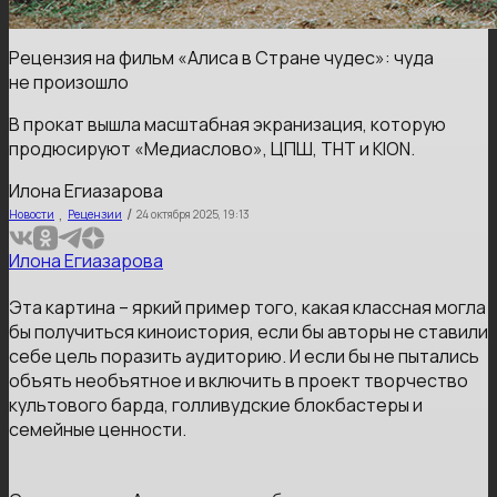
Рецензия на фильм «Алиса в Стране чудес»: чуда
не произошло
В прокат вышла масштабная экранизация, которую
продюсируют «Медиаслово», ЦПШ, ТНТ и KION.
Илона Егиазарова
,
/
Новости
Рецензии
24 октября 2025, 19:13
Илона Егиазарова
Эта картина – яркий пример того, какая классная могла
бы получиться киноистория, если бы авторы не ставили
себе цель поразить аудиторию. И если бы не пытались
объять необъятное и включить в проект творчество
культового барда, голливудские блокбастеры и
семейные ценности.