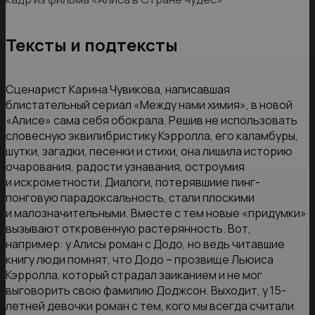
Тексты и подтексты
Сценарист Карина Чувикова, написавшая
блистательный сериал «Между нами химия», в новой
«Алисе» сама себя обокрала. Решив не использовать
словесную эквилибристику Кэрролла, его каламбуры,
шутки, загадки, песенки и стихи, она лишила историю
очарования, радости узнавания, остроумия
и искрометности. Диалоги, потерявшиие пинг-
понговую парадоксальность, стали плоскими
и малозначительными. Вместе с тем новые «придумки»
вызывают откровенную растерянность. Вот,
например: у Алисы роман с Додо, но ведь читавшие
книгу люди помнят, что Додо – прозвище Льюиса
Кэрролла, который страдал заиканием и не мог
выговорить свою фамилию Доджсон. Выходит, у 15-
летней девочки роман с тем, кого мы всегда считали