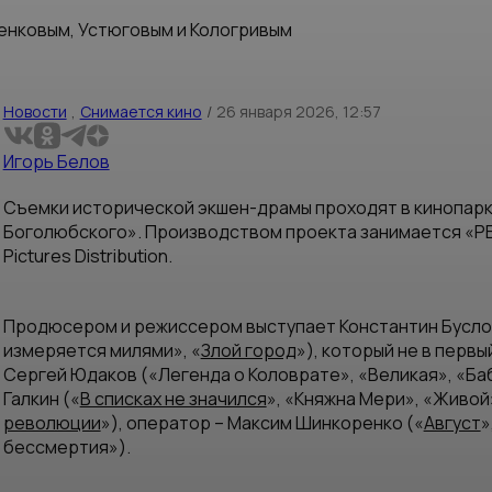
енковым, Устюговым и Кологривым
Новости
,
Снимается кино
/
26 января 2026, 12:57
Игорь Белов
Съемки исторической экшен-драмы проходят в кинопарк
Боголюбского». Производством проекта занимается «РБ
Pictures Distribution.
Продюсером и режиссером выступает Константин Буслов 
измеряется милями», «
Злой город
»), который не в перв
Сергей Юдаков («Легенда о Коловрате», «Великая», «Ба
Галкин («
В списках не значился
», «Княжна Мери», «Живой
революции
»), оператор – Максим Шинкоренко («
Август
»
бессмертия»).