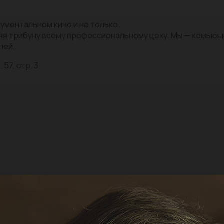
ументальном кино и не только.
яя трибуну всему профессиональному цеху. Мы — комью
лей.
 57, стр. 3