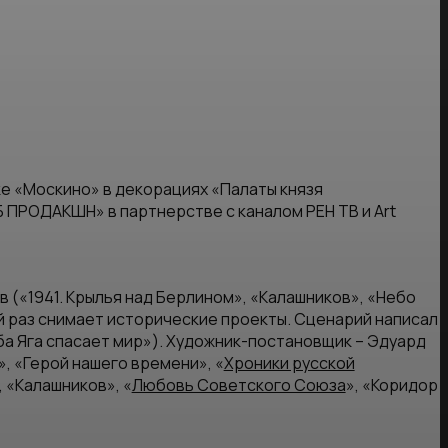
е «Москино» в декорациях «Палаты князя
 ПРОДАКШН» в партнерстве с каналом РЕН ТВ и Art
(«1941. Крылья над Берлином», «Калашников», «Небо
ый раз снимает исторические проекты. Сценарий написал
ба Яга спасает мир»). Художник-постановщик – Эдуард
», «Герой нашего времени», «
Хроники русской
, «Калашников», «
Любовь Советского Союза
», «Коридор