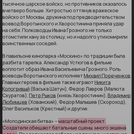
тысячное царское войско, но противников оказалось
вчетверо больше. Хитростью оттянув вражеское
войско от Москвы, дружина под предводительством
воевод Воротынского и Хворостинина приняла удар
на себя. Полководцы Ивана Грозного не только
отомстили хану за столицу, но и надолго утихомирили
воинственных соседей.
В павильоне кинопарка «Москино» по традиции была
разбита тарелка. Александр Устюгов в фильме
воплотит образ Ивана Васильевича Грозного. Роль
воеводы Воротынского исполняет
Михаил Пореченков
.
Главных героев в фильме также играют
Никита
Кологривый
(Васька Шатун), Федор Лавров (Малюта
Скуратов),
Петр Рыков
(князь Хворостинин),
Владимир
Любимцев
(Хованский), Федор Малышев (Скороход),
Олег Васильков (Крестный) и другие.
«Молодинская битва» –
масштабный проект.
Создатели обещают батальные сцены, много экшена