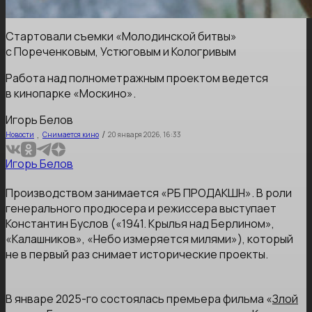
Стартовали съемки «Молодинской битвы»
с Пореченковым, Устюговым и Кологривым
Работа над полнометражным проектом ведется
в кинопарке «Москино».
Игорь Белов
,
/
Новости
Снимается кино
20 января 2026, 16:33
Игорь Белов
Производством занимается «РБ ПРОДАКШН». В роли
генерального продюсера и режиссера выступает
Константин Буслов («1941. Крылья над Берлином»,
«Калашников», «Небо измеряется милями»), который
не в первый раз снимает исторические проекты.
В январе 2025-го состоялась премьера фильма «
Злой