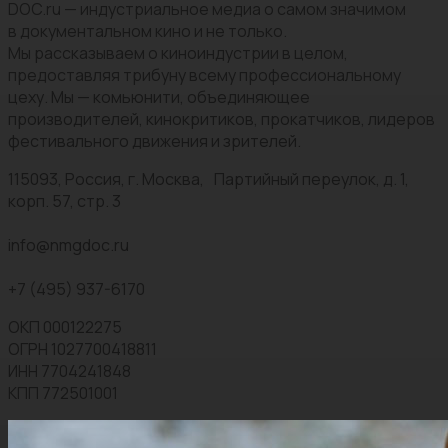
DOC.ru — индустриальное медиа о самом значимом
в документальном кино и не только.
Мы рассказываем о киноиндустрии в целом,
предоставляя трибуну всему профессиональному
цеху. Мы — комьюнити, объединяющее
производителей, кинокритиков, прокатчиков, лидеров
фестивального движения и зрителей.
115093, Россия, г. Москва, Партийный переулок, д. 1,
корп. 57, стр. 3
info@nmgdoc.ru
+7 (495) 937-6170
ОКП 000122275
ОГРН 1027700418811
ИНН 7704241848
КПП 772501001