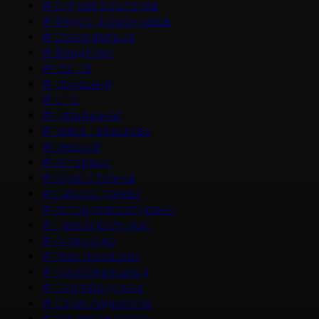
#
Андрей Золотарев
#
Федор Добронравов
#
Обзор фильма
#
Фонд Кино
#
РЕН ТВ
#
Домашний
#
СТС
#
Пятый канал
#
Чайка Терешкова
#
Невский
#
Интервью
#
Юрий Стоянов
#
Лариса Гузеева
#
История его служанки
#
Павел Прилучный
#
Актер кино
#
Иван Янковский
#
Юлия Пересильд
#
Сергей Бурунов
#
Сарик Андреасян
#
Михаил Ефремов