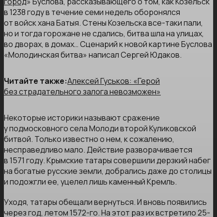
город
» Буслова, рассказывающего о том, как Козельск
в 1238 году в течение семи недель оборонялся
от войск хана Батыя. Стены Козельска все-таки пали,
но и тогда горожане не сдались, битва шла на улицах,
во дворах, в домах… Сценарий к новой картине Буслова
«Молодинская битва» написал Сергей Юдаков.
Читайте также:
Алексей Гуськов: «Герой
без страдательного залога невозможен»
Некоторые историки называют сражение
у подмосковного села Молоди второй Куликовской
битвой. Только известно о нем, к сожалению,
несправедливо мало. Действие разворачивается
в 1571 году. Крымские татары совершили дерзкий набег
на богатые русские земли, добрались даже до столицы
и подожгли ее, уцелел лишь каменный Кремль.
Уходя, татары обещали вернуться. И вновь появились
через год, летом 1572-го. На этот раз их встретило 25-