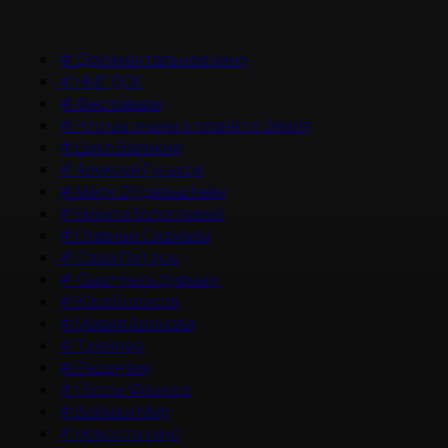
#
Документальное кино
#
НМГ ДОК
#
Фестивали
#
Что мы знаем о планете Земля
#
Цикл Великие
#
Алексей Гуськов
#
Марк Эйдельштейн
#
Никита Кологривый
#
Главные Сериалы
#
Саша Петров
#
Смотреть фильмы
#
Юра Борисов
#
Мария Аронова
#
Трейлер
#
Рецензия
#
После Фишера
#
Война и Мир
#
Новости кино