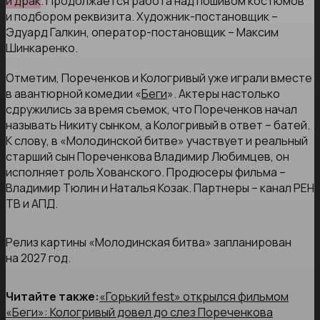
и драк
. Продолжается работа над пошивом костюмов
и подбором реквизита. Художник-постановщик –
Эдуард Галкин, оператор-постановщик – Максим
Шинкаренко.
Отметим, Пореченков и Кологривый уже играли вместе
в авантюрной комедии «
Беги
». Актеры настолько
сдружились за время съемок, что Пореченков начал
называть Никиту сынком, а Кологривый в ответ – батей.
К слову, в «Молодинской битве» участвует и реальный
старший сын Пореченкова Владимир Любимцев, он
исполняет роль Хованского. Продюсеры фильма –
Владимир Тюлин и Наталья Козак. Партнеры – канал РЕН
ТВ и АПД.
Релиз картины «Молодинская битва» запланирован
на 2027 год.
Читайте также:
«Горький fest» открылся фильмом
«Беги»: Кологривый довел до слез Пореченкова