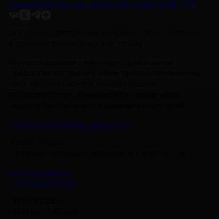
Снимается кино
Энциклопедия
Проекты НМГ ДОК
DOC.ru — индустриальное медиа о самом значимом
в документальном кино и не только.
Мы рассказываем о киноиндустрии в целом,
предоставляя трибуну всему профессиональному
цеху. Мы — комьюнити, объединяющее
производителей, кинокритиков, прокатчиков,
лидеров фестивального движения и зрителей.
Политика Конфиденциальности
115093, Россия,
г. Москва, Партийный переулок, д. 1, корп. 57, стр. 3
info@nmgdoc.ru
+7 (495) 937-6170
ОКП 000122275
ОГРН 1027700418811