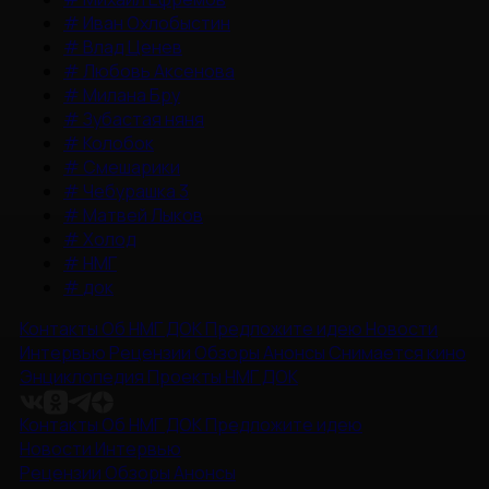
#
Иван Охлобыстин
#
Влад Ценев
#
Любовь Аксенова
#
Милана Бру
#
Зубастая няня
#
Колобок
#
Смешарики
#
Чебурашка 3
#
Матвей Лыков
#
Холод
#
НМГ
#
док
Контакты
Об НМГ ДОК
Предложите идею
Новости
Интервью
Рецензии
Обзоры
Анонсы
Снимается кино
Энциклопедия
Проекты НМГ ДОК
Контакты
Об НМГ ДОК
Предложите идею
Новости
Интервью
Рецензии
Обзоры
Анонсы