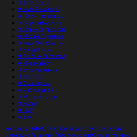
#
Актер кино
#
Иван Янковский
#
Юлия Пересильд
#
Сергей Бурунов
#
Сарик Андреасян
#
Михаил Ефремов
#
Иван Охлобыстин
#
Влад Ценев
#
Любовь Аксенова
#
Милана Бру
#
Зубастая няня
#
Колобок
#
Смешарики
#
Чебурашка 3
#
Матвей Лыков
#
Холод
#
НМГ
#
док
Контакты
Об НМГ ДОК
Предложите идею
Новости
Интервью
Рецензии
Обзоры
Анонсы
Снимается кино