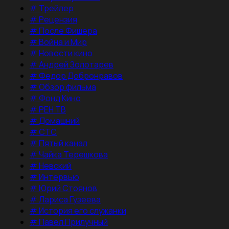
#
Трейлер
#
Рецензия
#
После Фишера
#
Война и Мир
#
Новости кино
#
Андрей Золотарев
#
Федор Добронравов
#
Обзор фильма
#
Фонд Кино
#
РЕН ТВ
#
Домашний
#
СТС
#
Пятый канал
#
Чайка Терешкова
#
Невский
#
Интервью
#
Юрий Стоянов
#
Лариса Гузеева
#
История его служанки
#
Павел Прилучный