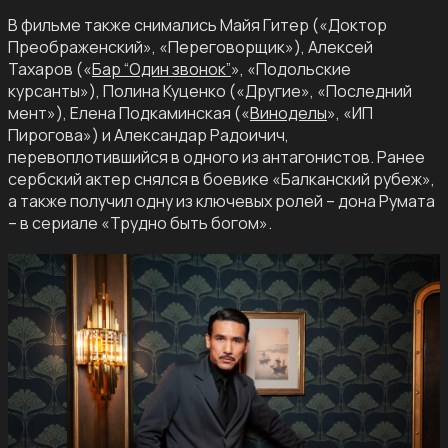
В фильме также снимались Майя Гитер («Доктор
Преображенский», «Переговорщик»), Алексей
Тахаров («
Бар “Один звонок”
», «Подольские
курсанты»), Полина Куценко («Другие», «Последний
мент»), Елена Подкаминская («
Виноделы
», «ИП
Пирогова») и Александар Радоичич,
перевоплотившийся в одного из антагонистов. Ранее
сербский актер снялся в боевике «Балканский рубеж»,
а также получил одну из ключевых ролей – дона Румата
– в сериале «Трудно быть богом».