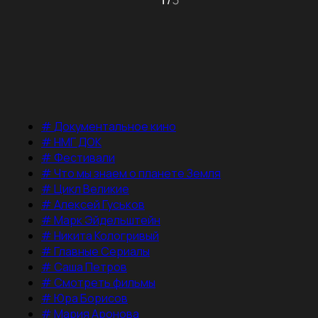
#
Документальное кино
#
НМГ ДОК
#
Фестивали
#
Что мы знаем о планете Земля
#
Цикл Великие
#
Алексей Гуськов
#
Марк Эйдельштейн
#
Никита Кологривый
#
Главные Сериалы
#
Саша Петров
#
Смотреть фильмы
#
Юра Борисов
#
Мария Аронова