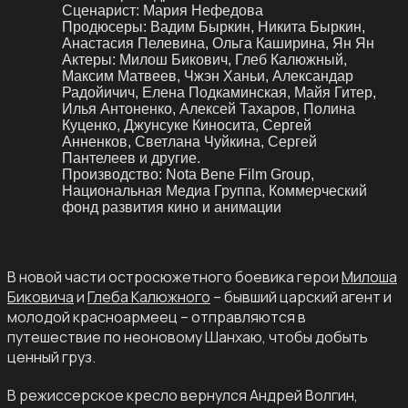
Сценарист:
Мария Нефедова
Продюсеры:
Вадим Быркин, Никита Быркин,
Анастасия Пелевина, Ольга Каширина, Ян Ян
Актеры:
Милош Бикович, Глеб Калюжный,
Максим Матвеев, Чжэн Ханьи, Александар
Радойичич, Елена Подкаминская, Майя Гитер,
Илья Антоненко, Алексей Тахаров, Полина
Куценко, Джунсуке Киносита, Сергей
Анненков, Светлана Чуйкина, Сергей
Пантелеев и другие.
Производство:
Nota Bene Film Group,
Национальная Медиа Группа, Коммерческий
фонд развития кино и анимации
В новой части остросюжетного боевика герои
Милоша
Биковича
и
Глеба Калюжного
– бывший царский агент и
молодой красноармеец – отправляются в
путешествие по неоновому Шанхаю, чтобы добыть
ценный груз.
В режиссерское кресло вернулся Андрей Волгин,