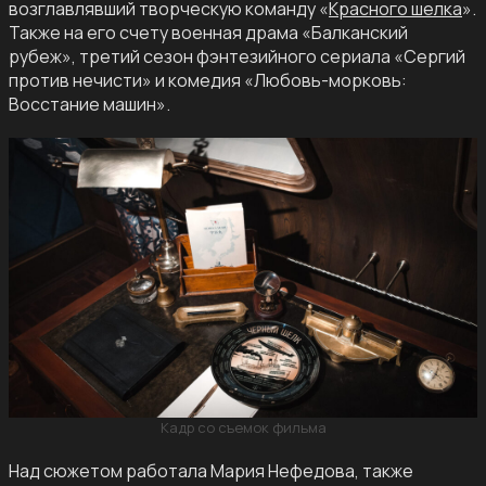
возглавлявший творческую команду «
Красного шелка
».
Также на его счету военная драма «Балканский
рубеж», третий сезон фэнтезийного сериала «Сергий
против нечисти» и комедия «Любовь-морковь:
Восстание машин».
Кадр со съемок фильма
Над сюжетом работала Мария Нефедова, также