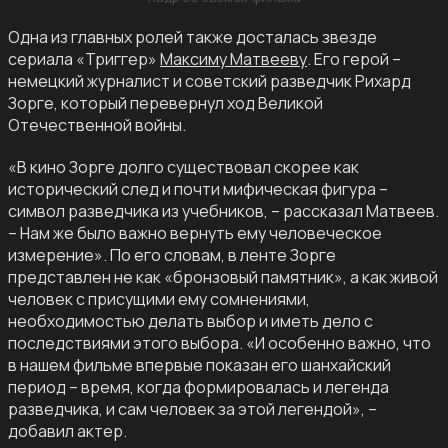
Одна из главных ролей также досталась звезде
сериала «Триггер»
Максиму Матвееву
. Его герой –
немецкий журналист и советский разведчик Рихард
Зорге, который перевернул ход Великой
Отечественной войны.
«В кино Зорге долго существовал скорее как
исторический след и почти мифическая фигура –
символ разведчика из учебников, – рассказал Матвеев.
– Нам же было важно вернуть ему человеческое
измерение». По его словам, в ленте Зорге
представлен не как «бронзовый памятник», а как живой
человек с присущими ему сомнениями,
необходимостью делать выбор и иметь дело с
последствиями этого выбора. «И особенно важно, что
в нашем фильме впервые показан его шанхайский
период – время, когда формировалась и легенда
разведчика, и сам человек за этой легендой», –
добавил актер.