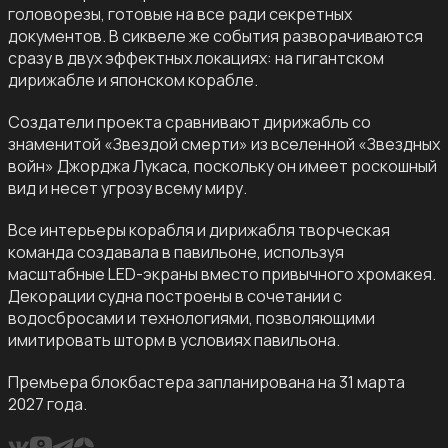
головорезы, готовые на все ради секретных
документов. В сиквеле же события разворачиваются
сразу в двух эффектных локациях: на гигантском
дирижабле и японском корабле.
Создатели проекта сравнивают дирижабль со
знаменитой «Звездой смерти» из вселенной «Звездных
войн» Джорджа Лукаса, поскольку он имеет роскошный
вид и несет угрозу всему миру.
Все интерьеры корабля и дирижабля творческая
команда создавала в павильоне, используя
масштабные LED-экраны вместо привычного хромакея.
Декорации судна построены в сочетании с
водосбросами и технологиями, позволяющими
имитировать шторм в условиях павильона.
Премьера блокбастера запланирована на 31 марта
2027 года.