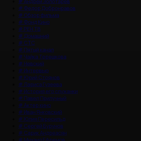
#
Андрей Золотарев
#
Федор Добронравов
#
Обзор фильма
#
Фонд Кино
#
РЕН ТВ
#
Домашний
#
СТС
#
Пятый канал
#
Чайка Терешкова
#
Невский
#
Интервью
#
Юрий Стоянов
#
Лариса Гузеева
#
История его служанки
#
Павел Прилучный
#
Актер кино
#
Иван Янковский
#
Юлия Пересильд
#
Сергей Бурунов
#
Сарик Андреасян
#
Михаил Ефремов