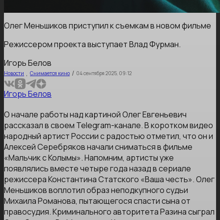
Олег Меньшиков приступил к съемкам в новом фильме
Режиссером проекта выступает Влад Фурман.
Игорь Белов
,
/
Новости
Снимается кино
04 сентября 2025, 09:12
Игорь Белов
О начале работы над картиной Олег Евгеньевич
рассказал в своем Telegram-канале. В коротком видео
народный артист России с радостью отметил, что он и
Алексей Серебряков начали сниматься в фильме
«Мальчик с Колымы».
Напомним, артисты уже
появлялись вместе четыре года назад в сериале
режиссера Константина Статского «Ваша честь». Олег
Меньшиков воплотил образ неподкупного судьи
Михаила Романова, пытающегося спасти сына от
правосудия. Криминального авторитета Разина сыграл