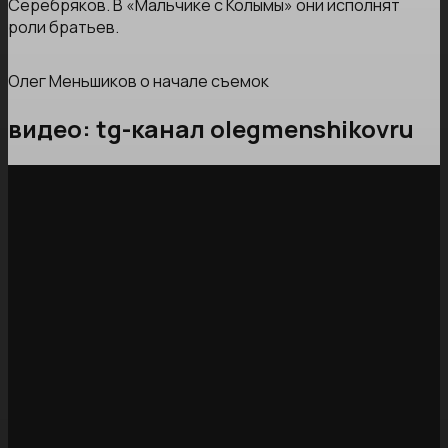
Серебряков. В «Мальчике с Колымы» они исполнят
роли братьев.
Олег Меньшиков о начале съемок
видео: tg-канал olegmenshikovru