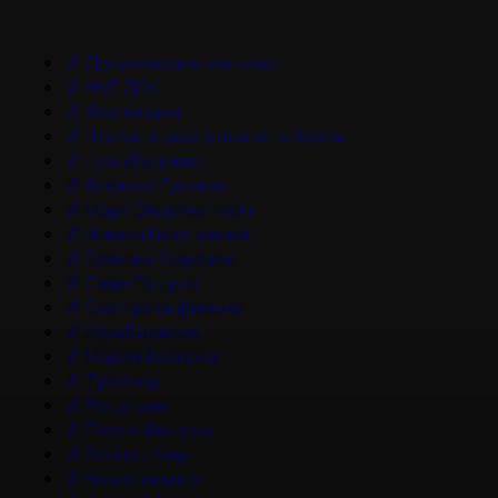
#
Документальное кино
#
НМГ ДОК
#
Фестивали
#
Что мы знаем о планете Земля
#
Цикл Великие
#
Алексей Гуськов
#
Марк Эйдельштейн
#
Никита Кологривый
#
Главные Сериалы
#
Саша Петров
#
Смотреть фильмы
#
Юра Борисов
#
Мария Аронова
#
Трейлер
#
Рецензия
#
После Фишера
#
Война и Мир
#
Новости кино