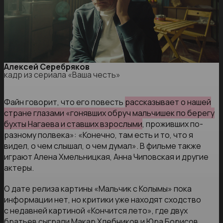
Алексей Серебряков
кадр из сериала «Ваша честь»
Файн говорит, что его повесть
рассказывает о нашей
стране глазами «гонявших обруч мальчишек по берегу
бухты Нагаева и ставших взрослыми
, проживших по-
разному полвека»: «Конечно, там есть и то, что я
видел, о чем слышал, о чем думал». В фильме также
играют Алена Хмельницкая, Анна Чиповская и другие
актеры.
О дате релиза картины «Мальчик с Колымы» пока
информации нет, но критики уже находят сходство
с недавней картиной
«Кончится лето», где двух
братьев сыграли Макар Хлебников и Юра Борисов.