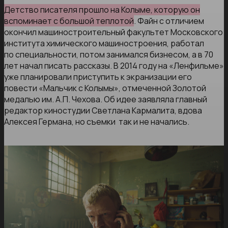
Детство писателя прошло на Колыме, которую он
вспоминает с большой теплотой
. Файн с отличием
окончил машиностроительный факультет Московского
института химического машиностроения, работал
по специальности, потом занимался бизнесом, а в 70
лет начал писать рассказы. В 2014 году на «Ленфильме»
уже планировали приступить к экранизации его
повести «Мальчик с Колымы», отмеченной Золотой
медалью им. А.П. Чехова. Об идее заявляла главный
редактор киностудии Светлана Кармалита, вдова
Алексея Германа, но съемки так и не начались.