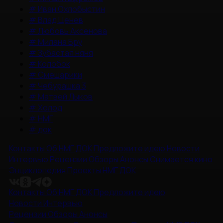
#
Иван Охлобыстин
#
Влад Ценев
#
Любовь Аксенова
#
Милана Бру
#
Зубастая няня
#
Колобок
#
Смешарики
#
Чебурашка 3
#
Матвей Лыков
#
Холод
#
НМГ
#
док
Контакты
Об НМГ ДОК
Предложите идею
Новости
Интервью
Рецензии
Обзоры
Анонсы
Снимается кино
Энциклопедия
Проекты НМГ ДОК
Контакты
Об НМГ ДОК
Предложите идею
Новости
Интервью
Рецензии
Обзоры
Анонсы