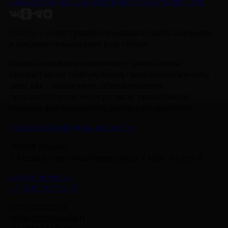
Снимается кино
Энциклопедия
Проекты НМГ ДОК
DOC.ru — индустриальное медиа о самом значимом
в документальном кино и не только.
Мы рассказываем о киноиндустрии в целом,
предоставляя трибуну всему профессиональному
цеху. Мы — комьюнити, объединяющее
производителей, кинокритиков, прокатчиков,
лидеров фестивального движения и зрителей.
Политика Конфиденциальности
115093, Россия,
г. Москва, Партийный переулок, д. 1, корп. 57, стр. 3
info@nmgdoc.ru
+7 (495) 937-6170
ОКП 000122275
ОГРН 1027700418811