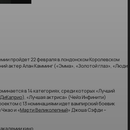
емии пройдет 22 февраля в лондонском Королевском
ий актер Алан Камминг («Эмма», «Золотой глаз», «Люди
оминается в 14 категориях, среди которых «Лучший
 ДиКаприо
), «Лучшая актриса» (Чейз Инфинити)
роектом с 13 номинациями идет вампирский боевик
 Чжао и «
Марти Великолепный
» Джоша Сэфди –
академии кино.