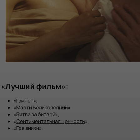
«Лучший фильм»:
«Гамнет»,
«Марти Великолепный»,
«Битва за битвой»,
«
Сентиментальная ценность
»,
«Грешники».