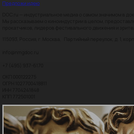
Предложи идею
DOC.ru — индустриальное медиа о самом значимом в док
Мы рассказываем о киноиндустрии в целом, предоставл
прокатчиков, лидеров фестивального движения и зрите
115093, Россия, г. Москва, Партийный переулок, д. 1, корп.
info@nmgdoc.ru
+7 (495) 937-6170
ОКП 000122275
ОГРН 1027700418811
ИНН 7704241848
КПП 772501001