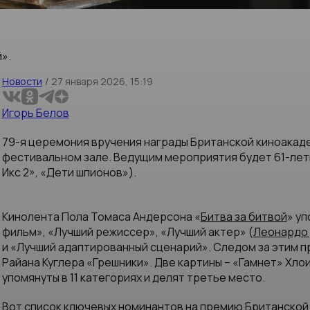
».
Новости
/
27 января 2026, 15:19
Игорь Белов
79-я церемония вручения награды Британской киноакад
фестивальном зале. Ведущим мероприятия будет 61-летн
Икс 2», «Дети шпионов»).
Кинолента Пола Томаса Андерсона «
Битва за битвой
» уп
фильм», «Лучший режиссер», «Лучший актер» (
Леонардо
и «Лучший адаптированный сценарий». Следом за этим п
Райана Куглера «Грешники». Две картины – «Гамнет» Хлои
упомянуты в 11 категориях и делят третье место.
Вот список ключевых номинантов на премию Британской 