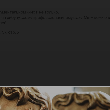
ументальном кино и не только.
яя трибуну всему профессиональному цеху. Мы — комью
лей.
 57, стр. 3